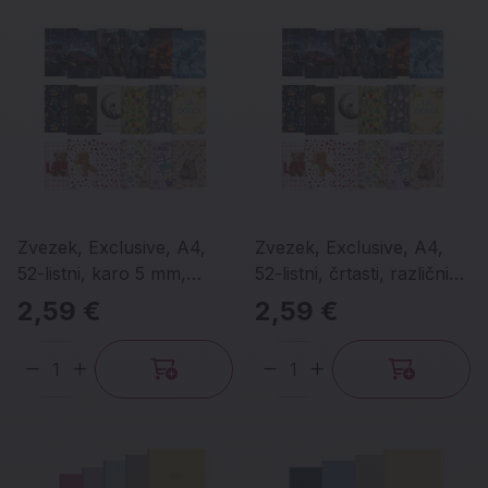
Zvezek, Exclusive, A4,
Zvezek, Exclusive, A4,
52-listni, karo 5 mm,
52-listni, črtasti, različni
različni motivi
motivi
2,59 €
2,59 €
Količina
Količina