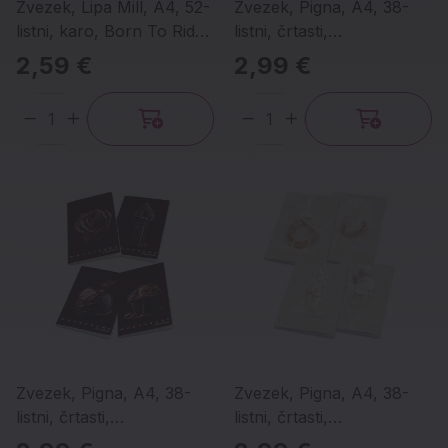
Zvezek, Lipa Mill, A4, 52-
Zvezek, Pigna, A4, 38-
listni, karo, Born To Ride,
listni, črtasti,
različni motivi
Monochrome Gold,
2,59 €
2,99 €
različni motivi
Količina
Količina
Zvezek, Pigna, A4, 38-
Zvezek, Pigna, A4, 38-
listni, črtasti,
listni, črtasti,
Monochrome Chocolate,
Monochrome White