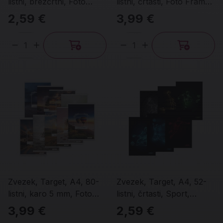
listni, brezčrtni, Foto
listni, črtasti, Foto Frame,
Frame, različni motivi
različni motivi
2,59 €
3,99 €
Količina
Količina
Zvezek, Target, A4, 80-
Zvezek, Target, A4, 52-
listni, karo 5 mm, Foto
listni, črtasti, Sport,
Frame, različni motivi
različni motivi
3,99 €
2,59 €