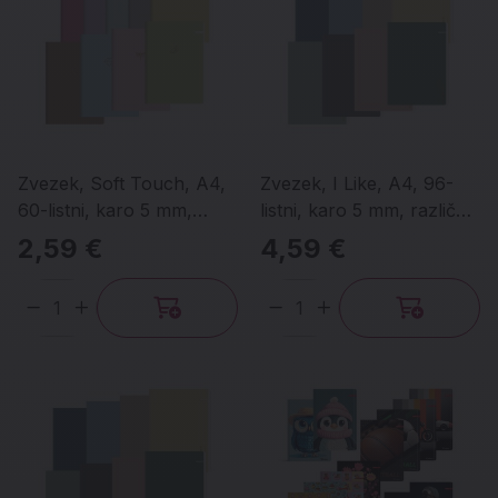
Zvezek, Soft Touch, A4,
Zvezek, I Like, A4, 96-
60-listni, karo 5 mm,
listni, karo 5 mm, različne
zlatotisk, različni motivi
barve
2,59 €
4,59 €
Količina
Količina