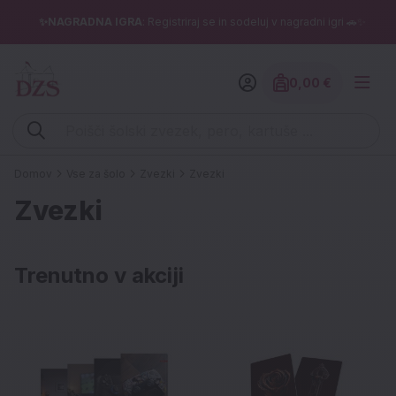
✨NAGRADNA IGRA
: Registriraj se in sodeluj v nagradni igri 🚗✨
0,00 €
Znesek izdelko
Vpišite iskalni niz (šolski zvezek, pero, kartuše ...)
Domov
Vse za šolo
Zvezki
Zvezki
Zvezki
Trenutno v akciji