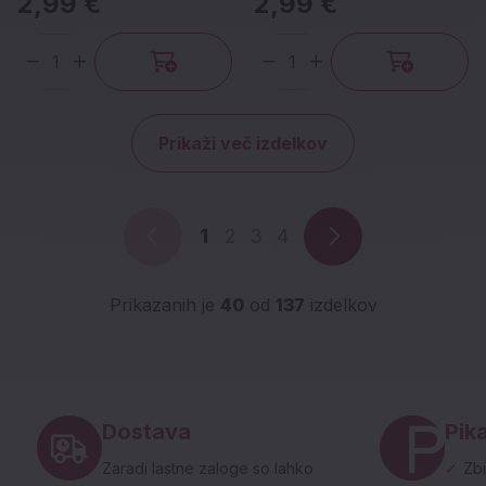
2,99 €
2,99 €
različni motivi
Chocolate, različni motivi
Količina
Količina
Prikaži več izdelkov
1
2
3
4
Prikazanih je
40
od
137
izdelkov
Noga strani - hitre povezave in social
Dostava
Pika
Zaradi lastne zaloge so lahko
✓
Zbi