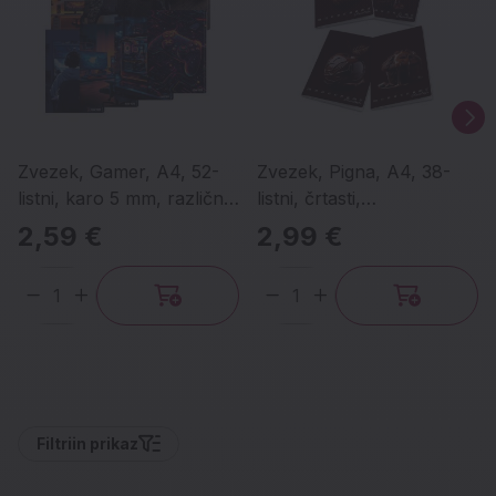
Zvezek, Gamer, A4, 52-
Zvezek, Pigna, A4, 38-
listni, karo 5 mm, različni
listni, črtasti,
motivi
Monochrome Chocolate,
2,59 €
2,99 €
različni motivi
Količina
Količina
Filtri
in prikaz