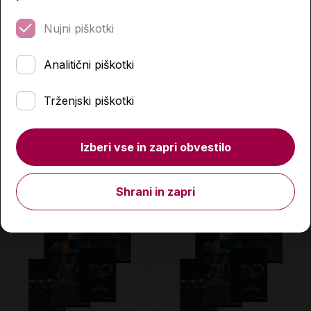
Nujni piškotki
Analitični piškotki
Zvezek, Target, A4, 52-
Zvezek, Target, A4, 52-
listni, brezčrtni, My Best
listni, črtasti, Football,
Trženjski piškotki
Friends, različni motivi
različni motivi
2,59 €
2,59 €
Izberi vse in zapri obvestilo
Količina
Količina
Shrani in zapri