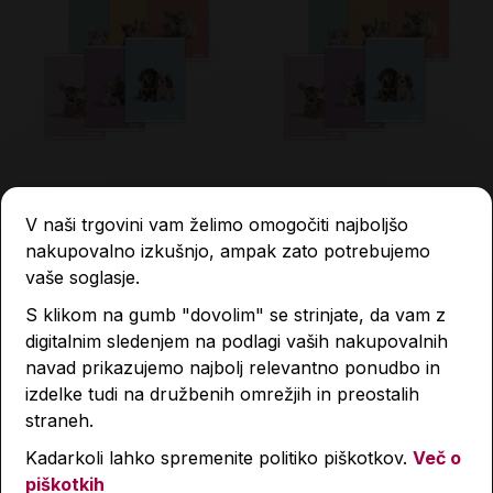
Zvezek, Target, A4, 52-
Zvezek, Target, A4, 52-
listni, črtasti, My Best
listni, karo 5 mm, My Best
V naši trgovini vam želimo omogočiti najboljšo
Friends, različni motivi
Friends, različni motivi
nakupovalno izkušnjo, ampak zato potrebujemo
2,59 €
2,59 €
vaše soglasje.
S klikom na gumb "dovolim" se strinjate, da vam z
Količina
Količina
digitalnim sledenjem na podlagi vaših nakupovalnih
navad prikazujemo najbolj relevantno ponudbo in
izdelke tudi na družbenih omrežjih in preostalih
straneh.
Kadarkoli lahko spremenite politiko piškotkov.
Več o
piškotkih