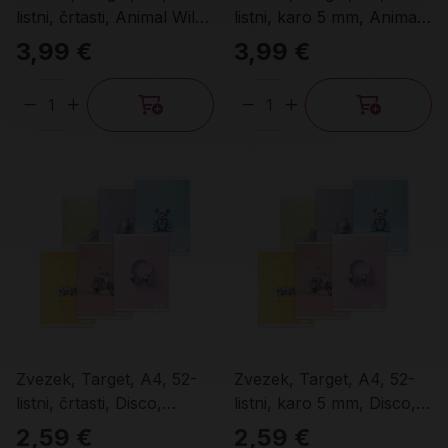
listni, črtasti, Animal Wild,
listni, karo 5 mm, Animal
različni motivi
Wild, različni motivi
3,99 €
3,99 €
Količina
Količina
Zvezek, Target, A4, 52-
Zvezek, Target, A4, 52-
listni, črtasti, Disco,
listni, karo 5 mm, Disco,
različni motivi
različni motivi
2,59 €
2,59 €