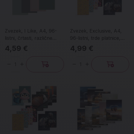
Zvezek, I Like, A4, 96-
Zvezek, Exclusive, A4,
listni, črtasti, različne
96-listni, trde platnice,
barve
karo, različni motivi
4,59 €
4,99 €
Količina
Količina