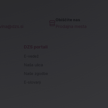
Obiščite nas
ovina@dzs.si
Prodajna mesta
DZS portali
E-vedež
Naša ulica
Naše zgodbe
E-slovarji