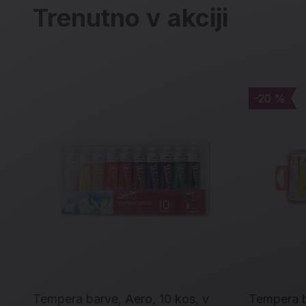
Trenutno v akciji
-20 %
-20 %
Tempera barve, Aero, 10 kos, v
Tempera b