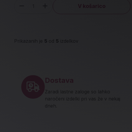
V košarico
Količina
Prikazanih je
5
od
5
izdelkov
Noga strani - hitre povez
Dostava
Zaradi lastne zaloge so lahko
naročeni izdelki pri vas že v nekaj
dneh.