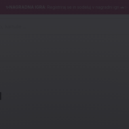
✨NAGRADNA IGRA
: Registriraj se in sodeluj v nagradni igri 🚗✨
 pero, kartuše ...)
u