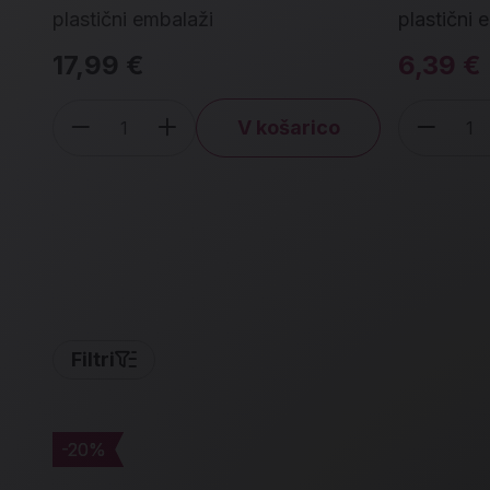
plastični embalaži
plastični 
17,99 €
6,39 €
V košarico
Količina
Koli
Filtri
-20%
-20%