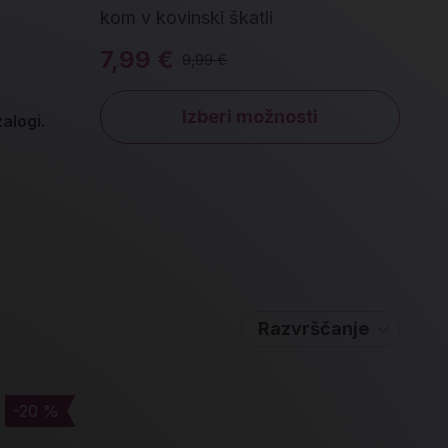
kom v kovinski škatli
7,99 €
9,99 €
Izberi možnosti
alogi.
Razvrščanje
-20 %
-20 %