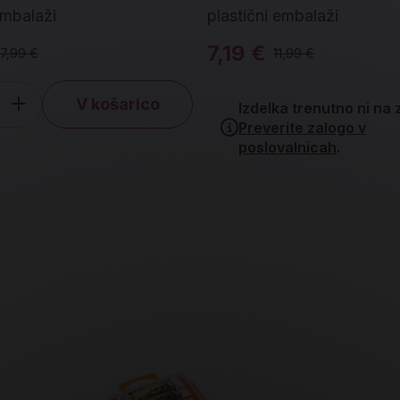
embalaži
plastični embalaži
7,19 €
7,99 €
11,99 €
V košarico
Izdelka trenutno ni na z
čina
Preverite zalogo v
poslovalnicah
.