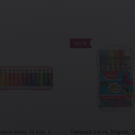
-40 %
-40 %
arve Aero, 14 kos, v
Tempera barve, Maped, 12