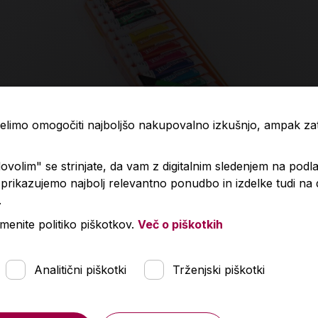
 želimo omogočiti najboljšo nakupovalno izkušnjo, ampak z
volim" se strinjate, da vam z digitalnim sledenjem na podla
Tempera barve, Aero, 14 kos, v plastični
rikazujemo najbolj relevantno ponudbo in izdelke tudi na
.
embalaži
menite politiko piškotkov.
Več o piškotkih
10,99 €
Analitični piškotki
Trženjski piškotki
V košarico
Količina