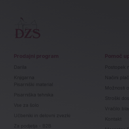
Prodajni program
Pomoč u
Darila
Postopek 
Knjigarna
Načini plač
Pisarniški material
Možnosti o
Pisarniška tehnika
Stroški do
Vse za šolo
Vračilo bla
Učbeniki in delovni zvezki
Kontakt
Za podjetja - B2B