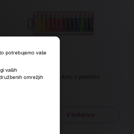
ato potrebujemo vaše
gi vaših
Tempera barve Aero, 14 kos, v plastični
 družbenih omrežjih
embalaži
6,39 €
7,99 €
V košarico
Količina