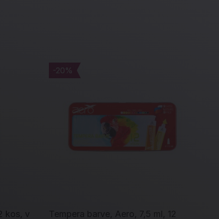
-20%
-20%
 kos, v
Tempera barve, Aero, 7,5 ml, 12