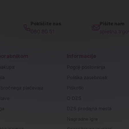
Pokličite nas
Pišite nam
080 80 51
spletna.trg
porabnikom
Informacije
nakupa
Pogoji poslovanja
ila
Politika zasebnosti
bročnega plačevaja
Piškotki
stave
O DZS
ga
DZS prodajna mesta
Nagradne igre