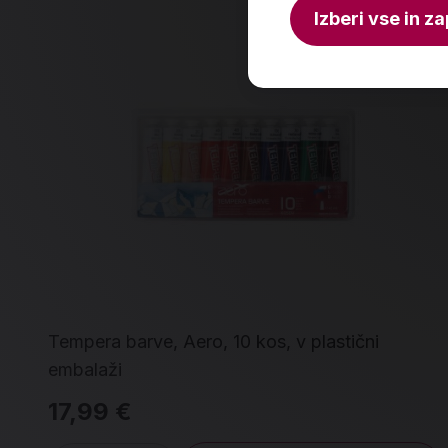
Izberi vse in za
Tempera barve, Aero, 10 kos, v plastični
embalaži
17,99 €