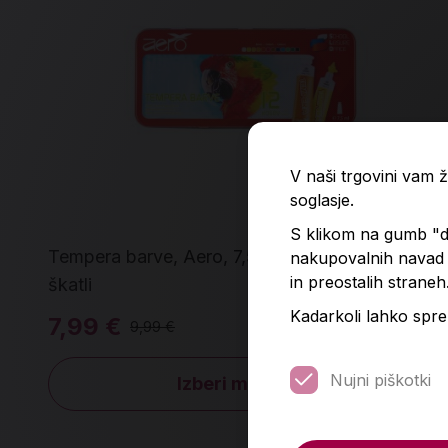
V naši trgovini vam
soglasje.
S klikom na gumb "do
Tempera barve, Aero, 7,5 ml, 12 kom v kovinski
nakupovalnih navad p
in preostalih straneh
škatli
Kadarkoli lahko spre
7,99 €
9,99 €
Nujni piškotki
Izberi možnosti