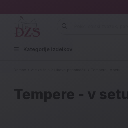
Vpišite iskalni niz (šolski zvezek,
Kategorije izdelkov
Domov
Vse za šolo
Likovni pripomočki
Tempere - v setu
Tempere - v set