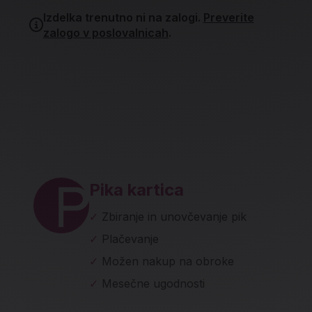
Izdelka trenutno ni na zalogi.
Preverite
zalogo v poslovalnicah
.
ave in socialna omrežja
Pika kartica
✓
Zbiranje in unovčevanje pik
✓
Plačevanje
✓
Možen nakup na obroke
✓
Mesečne ugodnosti