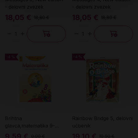
- delovni zvezek
- delovni zvezek
18,05 €
18,05 €
18,80 €
18,80 €
Količina
Količina
-4 %
-4 %
-4 %
-4 %
Brihtna
Rainbow Bridge 5, delovni
glavca,matematika 9-
učbenik
zbirka nalog za utrjevanje
9,59 €
19,10 €
9,99 €
19,90 €