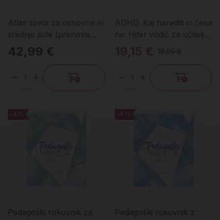
Atlas sveta za osnovne in
ADHD. Kaj narediti in česa
srednje šole (prenova
ne. Hiter vodič za učitelje
2026)
in starše
42,99 €
19,15 €
19,95 €
Količina
Količina
-4 %
-4 %
-4 %
-4 %
Pedagoški rokovnik za
Pedagoški rokovnik z