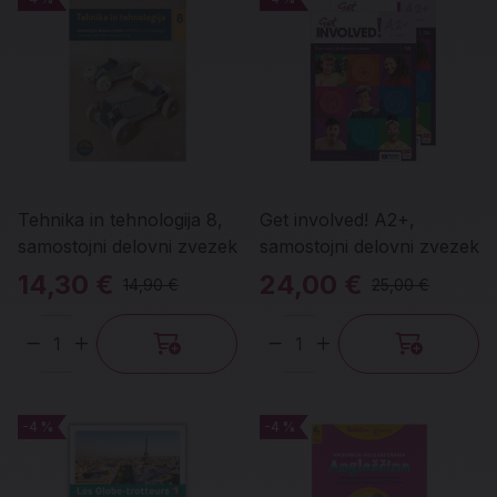
Tehnika in tehnologija 8,
Get involved! A2+,
samostojni delovni zvezek
samostojni delovni zvezek
14,30 €
24,00 €
14,90 €
25,00 €
Količina
Količina
-4 %
-4 %
-4 %
-4 %