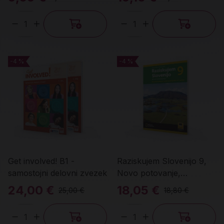
Količina
Količina
-4 %
-4 %
-4 %
-4 %
Get involved! B1 -
Raziskujem Slovenijo 9,
samostojni delovni zvezek
Novo potovanje,
samostojni delovni zvezek
24,00 €
18,05 €
25,00 €
18,80 €
Količina
Količina