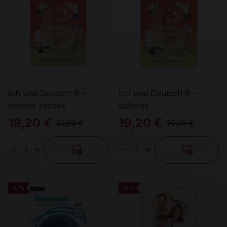
Ich und Deutsch 6 -
Ich und Deutsch 6 -
delovni zvezek
učbenik
19,20 €
19,20 €
20,00 €
20,00 €
Količina
Količina
-4 %
-4 %
-4 %
-4 %