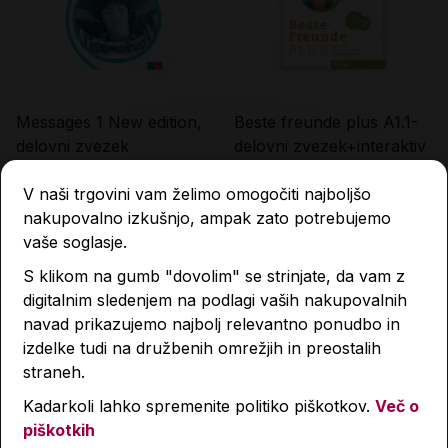
Messages 1 New edition,
Beste freunde plus A1.1-
delovni zvezek
delovni zvezek+interaktiv
18,05 €
16,32 €
18,80 €
17,00 €
V naši trgovini vam želimo omogočiti najboljšo
nakupovalno izkušnjo, ampak zato potrebujemo
vaše soglasje.
Količina
Količina
S klikom na gumb "dovolim" se strinjate, da vam z
digitalnim sledenjem na podlagi vaših nakupovalnih
-4 %
-4 %
-4 %
-4 %
navad prikazujemo najbolj relevantno ponudbo in
izdelke tudi na družbenih omrežjih in preostalih
straneh.
Kadarkoli lahko spremenite politiko piškotkov.
Več o
piškotkih