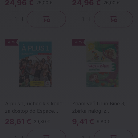
24,96 €
24,96 €
26,00 €
26,00 €
Količina
Količina
-4 %
-4 %
-4 %
-4 %
A plus 1, učbenik s kodo
Znam več Lili in Bine 3,
za dostop do Espace
zbirka nalog iz
virtuel-hibridna izdaja
slovenščine
28,61 €
9,41 €
29,80 €
9,80 €