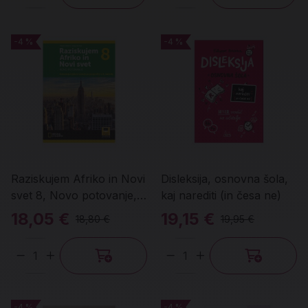
-4 %
-4 %
-4 %
-4 %
Raziskujem Afriko in Novi
Disleksija, osnovna šola,
svet 8, Novo potovanje,
kaj narediti (in česa ne)
sdz
18,05 €
19,15 €
18,80 €
19,95 €
Količina
Količina
-4 %
-4 %
-4 %
-4 %