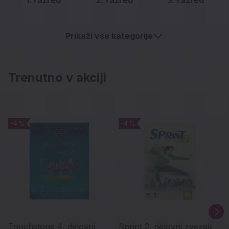
Prikaži vse kategorije
Trenutno v akciji
-4 %
-4 %
-4 %
-4 %
Touchstone 4, delovni
Sprint 2, delovni zvezek