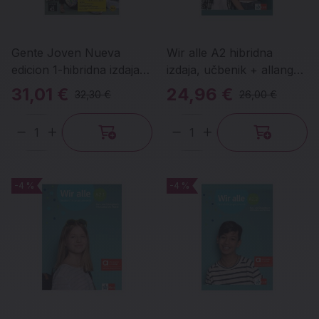
Gente Joven Nueva
Wir alle A2 hibridna
edicion 1-hibridna izdaja,
izdaja, učbenik + allango
učbenik s kodo za dostop
dostop
31,01 €
24,96 €
32,30 €
26,00 €
do Campus Difusións
Količina
Količina
-4 %
-4 %
-4 %
-4 %