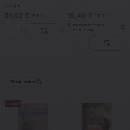
zvezek
21,02 €
15,46 €
21,90 €
16,10 €
Predvidena dobava:
27. 8. 2026*
Količina
Količina
Filtri
in prikaz
Novost
Novost