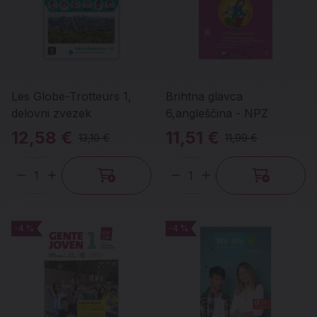
Les Globe-Trotteurs 1,
Brihtna glavca
delovni zvezek
6,angleščina - NPZ
12,58 €
11,51 €
13,10 €
11,99 €
Količina
Količina
-4 %
-4 %
-4 %
-4 %