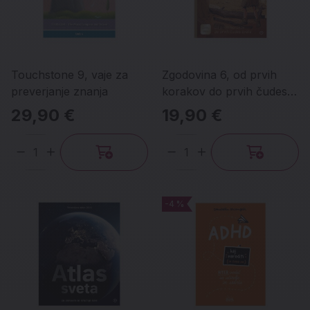
Touchstone 9, vaje za
Zgodovina 6, od prvih
preverjanje znanja
korakov do prvih čudes
sveta, učbenik
29,90 €
19,90 €
Količina
Količina
-4 %
-4 %