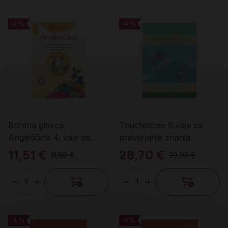
-4 %
-4 %
-4 %
-4 %
Brihtna glavca,
Touchstone 8,vaje za
Angleščina 4, vaje za
preverjanje znanja
izgovorjavo in pisavo
11,51 €
28,70 €
11,99 €
29,90 €
Količina
Količina
-4 %
-4 %
-4 %
-4 %