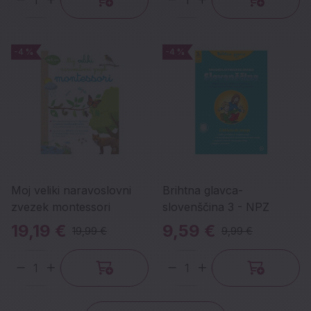
Količina
Količina
-4 %
-4 %
-4 %
-4 %
Moj veliki naravoslovni
Brihtna glavca-
zvezek montessori
slovenščina 3 - NPZ
19,19 €
9,59 €
19,99 €
9,99 €
Količina
Količina