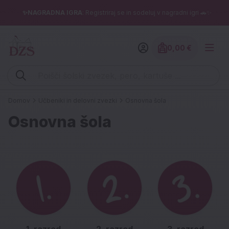
✨NAGRADNA IGRA
: Registriraj se in sodeluj v nagradni igri 🚗✨
0,00 €
Znesek izdelko
Vpišite iskalni niz (šolski zvezek, pero, kartuše ...)
Domov
Učbeniki in delovni zvezki
Osnovna šola
Osnovna šola
1. razred
2. razred
3. razred