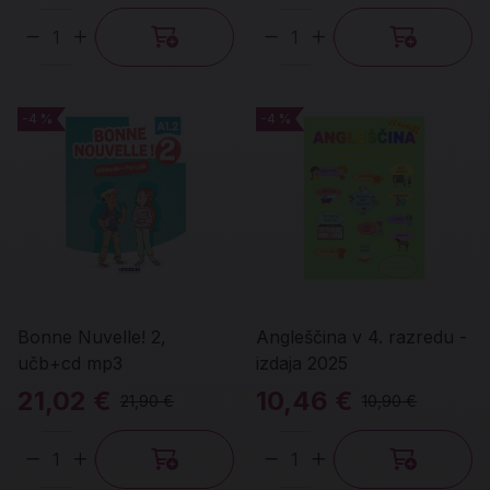
Količina
Količina
-4 %
-4 %
-4 %
-4 %
Bonne Nuvelle! 2,
Angleščina v 4. razredu -
učb+cd mp3
izdaja 2025
21,02 €
10,46 €
21,90 €
10,90 €
Količina
Količina