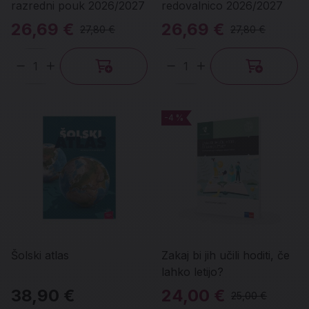
razredni pouk 2026/2027
redovalnico 2026/2027
26,69 €
26,69 €
27,80 €
27,80 €
Količina
Količina
-4 %
-4 %
Šolski atlas
Zakaj bi jih učili hoditi, če
lahko letijo?
38,90 €
24,00 €
25,00 €