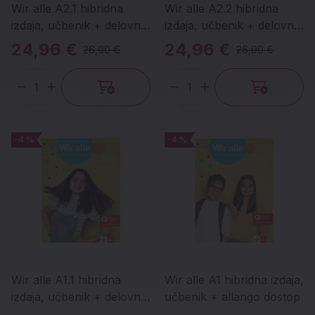
Wir alle A2.1 hibridna
Wir alle A2.2 hibridna
izdaja, učbenik + delovni
izdaja, učbenik + delovni
zvezek + allango dostop
zvezek + allango dostop
24,96 €
24,96 €
26,00 €
26,00 €
Količina
Količina
-4 %
-4 %
-4 %
-4 %
Wir alle A1.1 hibridna
Wir alle A1 hibridna izdaja,
izdaja, učbenik + delovni
učbenik + allango dostop
zvezek + allango dostop