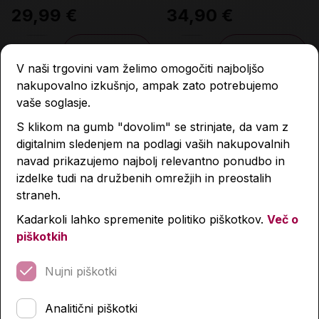
zgodovini, 1. zvezek
29,99 €
34,90 €
Količina
Količina
V naši trgovini vam želimo omogočiti najboljšo
nakupovalno izkušnjo, ampak zato potrebujemo
vaše soglasje.
S klikom na gumb "dovolim" se strinjate, da vam z
digitalnim sledenjem na podlagi vaših nakupovalnih
navad prikazujemo najbolj relevantno ponudbo in
izdelke tudi na družbenih omrežjih in preostalih
straneh.
Kadarkoli lahko spremenite politiko piškotkov.
Več o
piškotkih
Vsega hudega me brani
Deset mitov o Izraelu
Nujni piškotki
30,00 €
28,60 €
Analitični piškotki