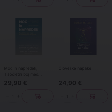
Količina
Količina
Moč in napredek,
Človeške napake
Tisočletni boj med
tehnologijo in blaginjo
29,90 €
24,90 €
Količina
Količina