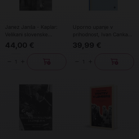
Janez Janša - Kaplar:
Uporno upanje v
Velikani slovenske
prihodnost, Ivan Cankar:
osamosvojitve in UDBA
romanopisec in mislec
44,00 €
39,99 €
Količina
Količina