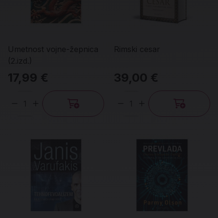
Umetnost vojne-žepnica
Rimski cesar
(2.izd.)
17,99 €
39,00 €
Količina
Količina