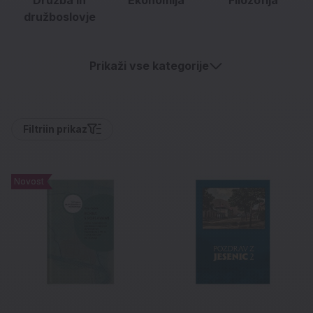
družboslovje
Prikaži vse kategorije
Filtri
in prikaz
Novost
Novost