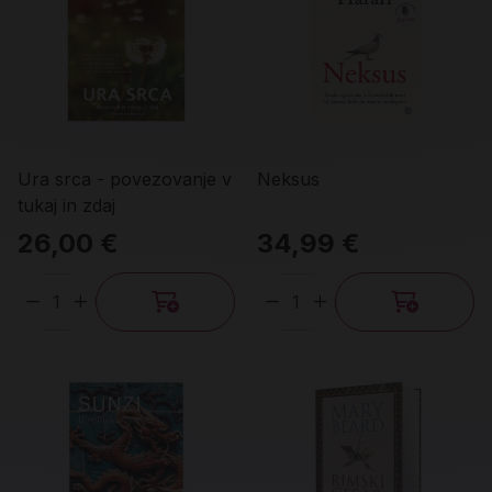
Ura srca - povezovanje v
Neksus
tukaj in zdaj
26,00 €
34,99 €
Količina
Količina