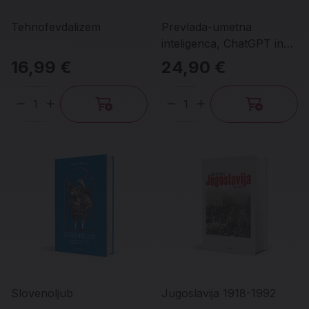
Tehnofevdalizem
Prevlada-umetna
inteligenca, ChatGPT in
tekma, ki bo spremenila
16,99 €
24,90 €
svet
Količina
Količina
Slovenoljub
Jugoslavija 1918-1992