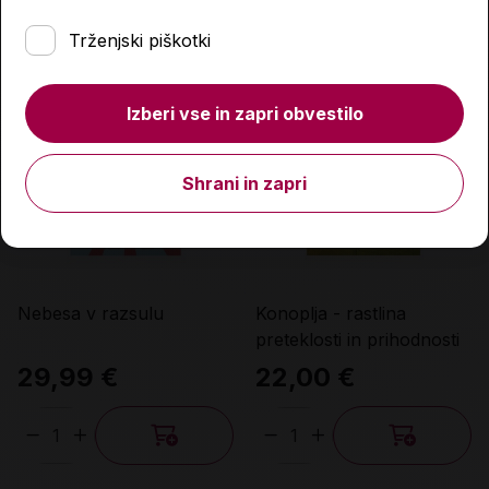
Količina
Količina
Trženjski piškotki
Izberi vse in zapri obvestilo
Shrani in zapri
Nebesa v razsulu
Konoplja - rastlina
preteklosti in prihodnosti
29,99 €
22,00 €
Količina
Količina