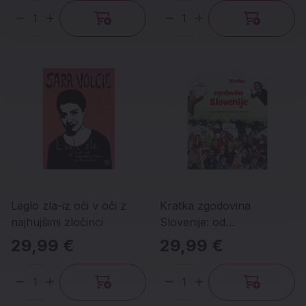
Količina
Količina
Leglo zla-iz oči v oči z
Kratka zgodovina
najhujšimi zločinci
Slovenije: od
prazgodovine do
29,99 €
29,99 €
samostojne domovine
Količina
Količina