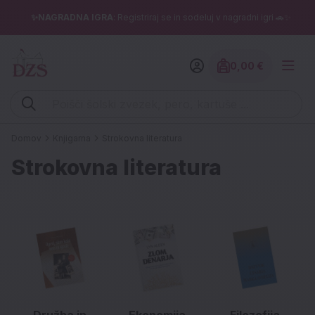
✨NAGRADNA IGRA
: Registriraj se in sodeluj v nagradni igri 🚗✨
0,00 €
Znesek izdelko
Vpišite iskalni niz (šolski zvezek, pero, kartuše ...)
Domov
Knjigarna
Strokovna literatura
Strokovna literatura
Družba in
Ekonomija
Filozofija