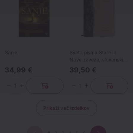
Sanje
Sveto pismo Stare in
Nove zaveze, slovenski
standardni prevod (Eva)
34,99 €
39,50 €
Količina
Količina
Prikaži več izdelkov