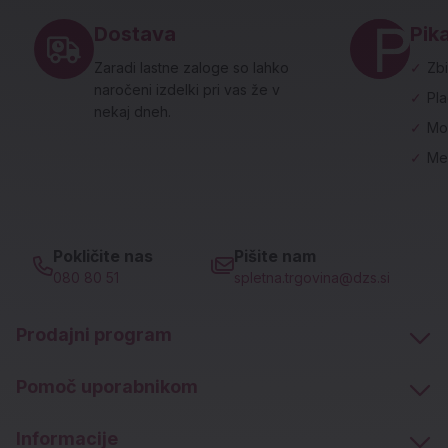
Dostava
Pika
Zaradi lastne zaloge so lahko
✓
Zbi
naročeni izdelki pri vas že v
✓
Pl
nekaj dneh.
✓
Mo
✓
Me
Pokličite nas
Pišite nam
080 80 51
spletna.trgovina@dzs.si
Prodajni program
Pomoč uporabnikom
Informacije