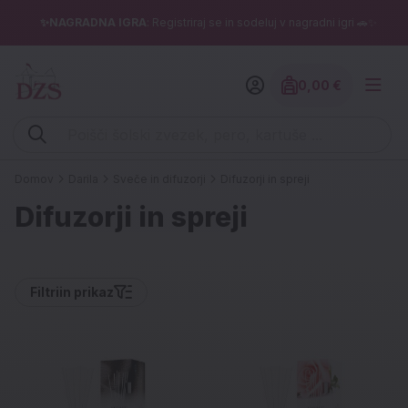
✨NAGRADNA IGRA
: Registriraj se in sodeluj v nagradni igri 🚗✨
0,00 €
Znesek izdelko
Vpišite iskalni niz (šolski zvezek, pero, kartuše ...)
Domov
Darila
Sveče in difuzorji
Difuzorji in spreji
Difuzorji in spreji
Filtri
in prikaz