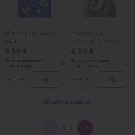
Magična pobarvanka,
Zabavne živali,
pirati
pobarvnka (gosenica)
3,50 €
4,99 €
Predvidena dobava:
Predvidena dobava:
14. 8. 2026*
14. 8. 2026*
Količina
Količina
Prikaži več izdelkov
1
2