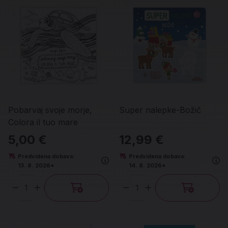
Pobarvaj svoje morje,
Super nalepke-Božič
Colora il tuo mare
5,00 €
12,99 €
Predvidena dobava:
Predvidena dobava:
13. 8. 2026*
14. 8. 2026*
Količina
Količina