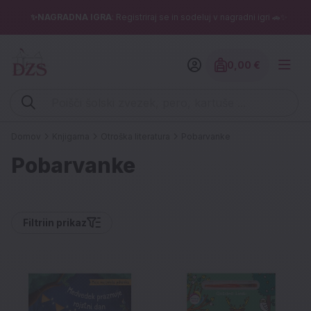
✨NAGRADNA IGRA
: Registriraj se in sodeluj v nagradni igri 🚗✨
0,00 €
Znesek izdelko
Vpišite iskalni niz (šolski zvezek, pero, kartuše ...)
Domov
Knjigarna
Otroška literatura
Pobarvanke
Pobarvanke
Filtri
in prikaz