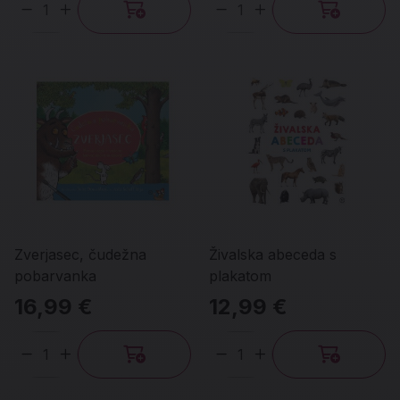
Količina
Količina
Zverjasec, čudežna
Živalska abeceda s
pobarvanka
plakatom
16,99 €
12,99 €
Količina
Količina