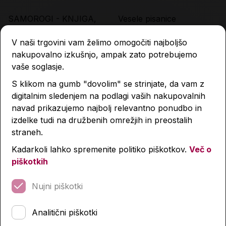
SAMOROGI - KNJIGA,
Vesele pisanice
POBARVANKA IN
pobarvanka
V naši trgovini vam želimo omogočiti najboljšo
SVINČN.
9,99 €
2,99 €
nakupovalno izkušnjo, ampak zato potrebujemo
vaše soglasje.
Količina
Količina
S klikom na gumb "dovolim" se strinjate, da vam z
digitalnim sledenjem na podlagi vaših nakupovalnih
navad prikazujemo najbolj relevantno ponudbo in
izdelke tudi na družbenih omrežjih in preostalih
straneh.
Kadarkoli lahko spremenite politiko piškotkov.
Več o
piškotkih
Nujni piškotki
Analitični piškotki
Prijetni vzorci
Moja velika pobarvanka