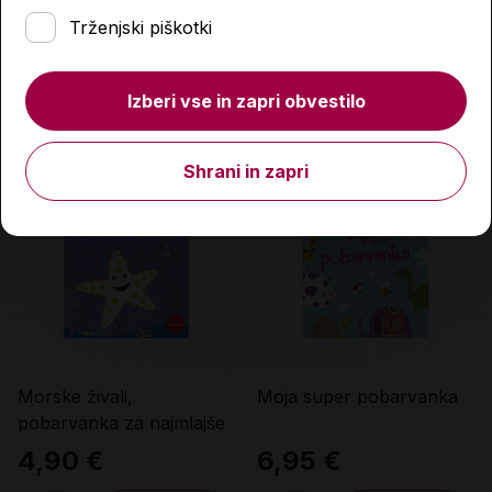
Trženjski piškotki
9,99 €
6,95 €
Izberi vse in zapri obvestilo
Količina
Količina
Shrani in zapri
Morske živali,
Moja super pobarvanka
pobarvanka za najmlajše
4,90 €
6,95 €