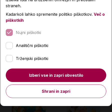
straneh.
Kadarkoli lahko spremenite politiko piškotkov.
Več o
piškotkih
Nujni piškotki
Muca copatarica-zvočna
Domače živali se oglašajo
Analitični piškotki
knjiga
22,98 €
17,99 €
Trženjski piškotki
Količina
Količina
Izberi vse in zapri obvestilo
Shrani in zapri