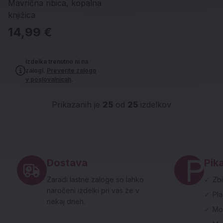
Mavrična ribica, kopalna
knjižica
14,99 €
Izdelka trenutno ni na
zalogi.
Preverite zalogo
v poslovalnicah
.
Prikazanih je
25
od
25
izdelkov
Noga strani - hitre povezave in social
Dostava
Pika
Zaradi lastne zaloge so lahko
✓
Zbi
naročeni izdelki pri vas že v
✓
Pl
nekaj dneh.
✓
Mo