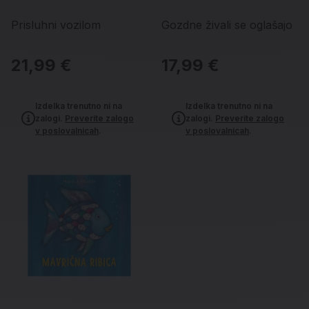
Prisluhni vozilom
Gozdne živali se oglašajo
21,99 €
17,99 €
Izdelka trenutno ni na
Izdelka trenutno ni na
zalogi.
Preverite zalogo
zalogi.
Preverite zalogo
v poslovalnicah
.
v poslovalnicah
.