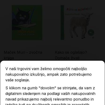
Maček Muri - zvočna
Kako se oglašajo?
knjiga
Domače živali
22,98 €
19,99 €
V naši trgovini vam želimo omogočiti najboljšo
nakupovalno izkušnjo, ampak zato potrebujemo
vaše soglasje.
Količina
Količina
S klikom na gumb "dovolim" se strinjate, da vam z
digitalnim sledenjem na podlagi vaših nakupovalnih
navad prikazujemo najbolj relevantno ponudbo in
izdelke tudi na družbenih omrežjih in preostalih