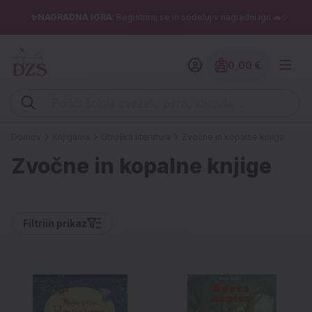
✨NAGRADNA IGRA
: Registriraj se in sodeluj v nagradni igri 🚗✨
0,00 €
Znesek izdelko
Vpišite iskalni niz (šolski zvezek, pero, kartuše ...)
Domov
Knjigarna
Otroška literatura
Zvočne in kopalne knjige
Zvočne in kopalne knjige
Filtri
in prikaz