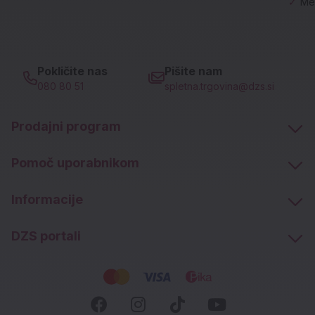
✓
Me
Pokličite nas
Pišite nam
080 80 51
spletna.trgovina@dzs.si
Prodajni program
Pomoč uporabnikom
Informacije
DZS portali
Socialna omrežja
Facebook (novo okno)
Instagram (novo okn
Tiktok (novo ok
Youtube (n