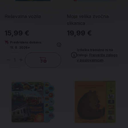
Reševalna vozila
Moja velika zvočna
slikanica
15,99 €
19,99 €
Predvidena dobava:
11. 8. 2026*
Izdelka trenutno ni na
zalogi.
Preverite zalogo
v poslovalnicah
.
Količina