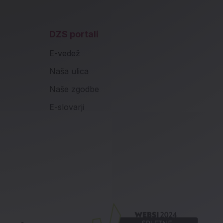
DZS portali
E-vedež
Naša ulica
Naše zgodbe
E-slovarji