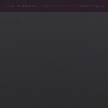
✨NAGRADNA IGRA
: Registriraj se in sodeluj v nagradni igri 🚗✨
 pero, kartuše ...)