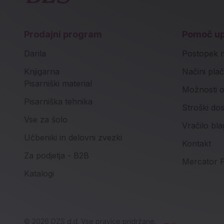
Prodajni program
Pomoč u
Darila
Postopek 
Knjigarna
Načini plač
Pisarniški material
Možnosti o
Pisarniška tehnika
Stroški do
Vse za šolo
Vračilo bla
Učbeniki in delovni zvezki
Kontakt
Za podjetja - B2B
Mercator P
Katalogi
© 2026 DZS d.d. Vse pravice pridržane.