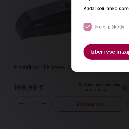
Kadarkoli lahko spre
Nujni piškotki
Izberi vse in za
Plastifikator Fellowes Calibre A3
Predvidena dobava:
199,99 €
14. 8. 2026*
V košarico
Količina