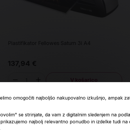
Plastifikator Fellowes Saturn 3i A4
137,94 €
V košarico
Količina
 želimo omogočiti najboljšo nakupovalno izkušnjo, ampak z
volim" se strinjate, da vam z digitalnim sledenjem na podla
rikazujemo najbolj relevantno ponudbo in izdelke tudi na
.