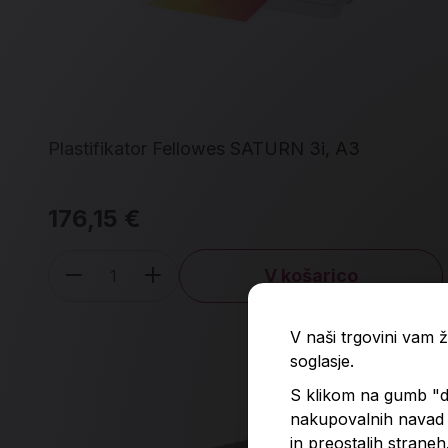
Plastifikator Fellowes SATURN 3i, A3
176,15 €
V košarico
Količina
V naši trgovini vam
soglasje.
S klikom na gumb "do
nakupovalnih navad p
in preostalih straneh