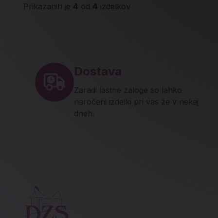
Prikazanih je
4
od
4
izdelkov
Noga strani - hitre povez
Dostava
Zaradi lastne zaloge so lahko
naročeni izdelki pri vas že v nekaj
dneh.