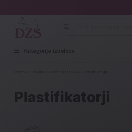
Vpišite iskalni niz (šolski zvezek,
Kategorije izdelkov
Domov
Pisarna
Pisarniška tehnika
Plastifikatorji
Plastifikatorji