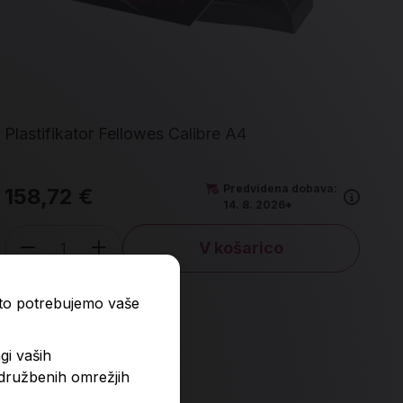
Plastifikator Fellowes Calibre A4
Predvidena dobava:
158,72 €
14. 8. 2026*
V košarico
Količina
ato potrebujemo vaše
gi vaših
 družbenih omrežjih