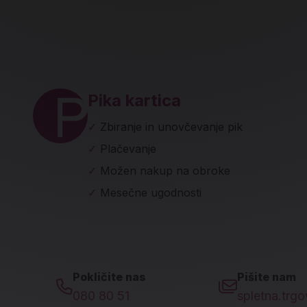
ave in socialna omrežja
Pika kartica
✓
Zbiranje in unovčevanje pik
✓
Plačevanje
✓
Možen nakup na obroke
✓
Mesečne ugodnosti
Pokličite nas
Pišite nam
080 80 51
spletna.trg