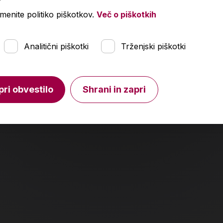
menite politiko piškotkov.
Več o piškotkih
Analitični piškotki
Trženjski piškotki
pri obvestilo
Shrani in zapri