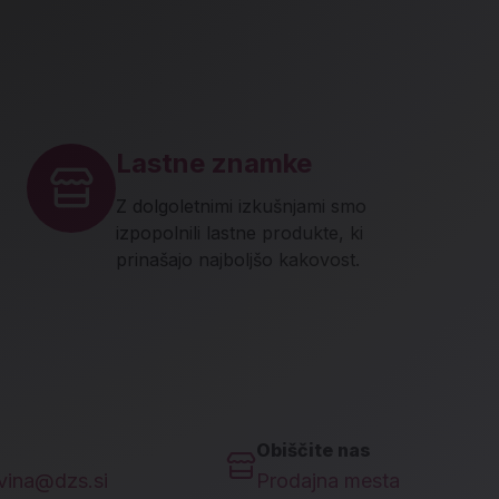
Lastne znamke
Z dolgoletnimi izkušnjami smo
izpopolnili lastne produkte, ki
prinašajo najboljšo kakovost.
Obiščite nas
ovina@dzs.si
Prodajna mesta