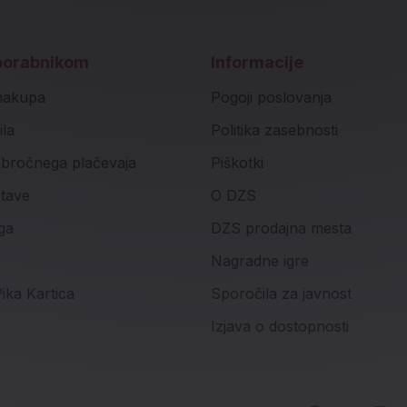
porabnikom
Informacije
nakupa
Pogoji poslovanja
ila
Politika zasebnosti
bročnega plačevaja
Piškotki
stave
O DZS
ga
DZS prodajna mesta
Nagradne igre
ika Kartica
Sporočila za javnost
Izjava o dostopnosti