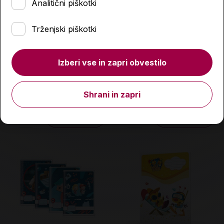
Analitični piškotki
Trženjski piškotki
Zvezek, TakoLahko S2,
Zvezek, TakoLahko
Izberi vse in zapri obvestilo
B5, 40-listni, brezčrtni
Angleščina, A4, 40-listni,
latajn
2,10 €
2,80 €
Shrani in zapri
Količina
Količina