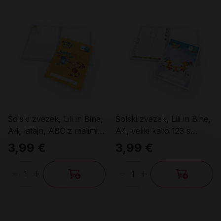
Šolski zvezek, Lili in Bine,
Šolski zvezek, Lili in Bine,
A4, latajn, ABC z malimi
A4, veliki karo 123 s
tiskanimi črkami
številkami
3,99 €
3,99 €
Količina
Količina