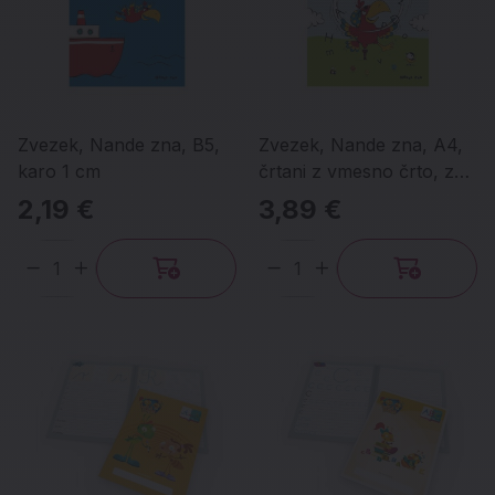
Zvezek, Nande zna, B5,
Zvezek, Nande zna, A4,
karo 1 cm
črtani z vmesno črto, z
malimi tiskanimi črkami
2,19 €
3,89 €
Količina
Količina