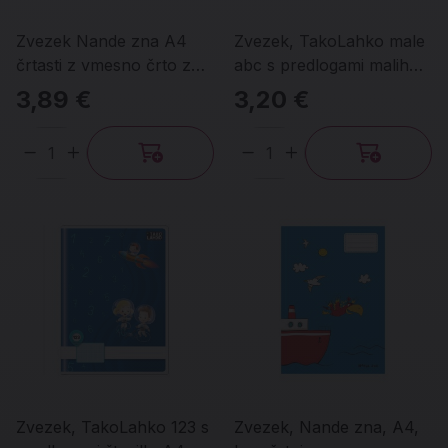
Zvezek Nande zna A4
Zvezek, TakoLahko male
črtasti z vmesno črto z
abc s predlogami malih
malimi in velikimi tiskanimi
črk, A4, 40-listni
3,89 €
3,20 €
črkami
Količina
Količina
Zvezek, TakoLahko 123 s
Zvezek, Nande zna, A4,