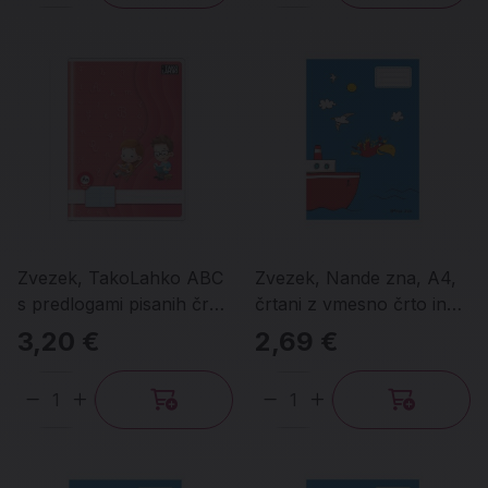
Zvezek, TakoLahko ABC
Zvezek, Nande zna, A4,
s predlogami pisanih črk,
črtani z vmesno črto in
A4, 40-listni
brezčrtni obenem
3,20 €
2,69 €
Količina
Količina