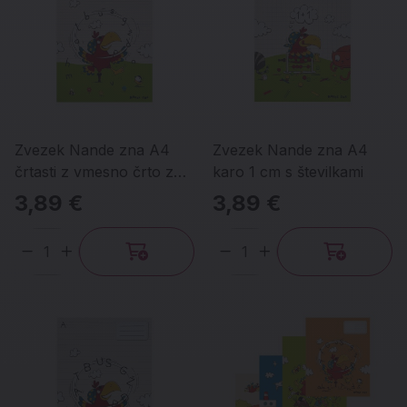
Zvezek Nande zna A4
Zvezek Nande zna A4
črtasti z vmesno črto z
karo 1 cm s številkami
malimi tiskanimi črkami
3,89 €
3,89 €
Količina
Količina