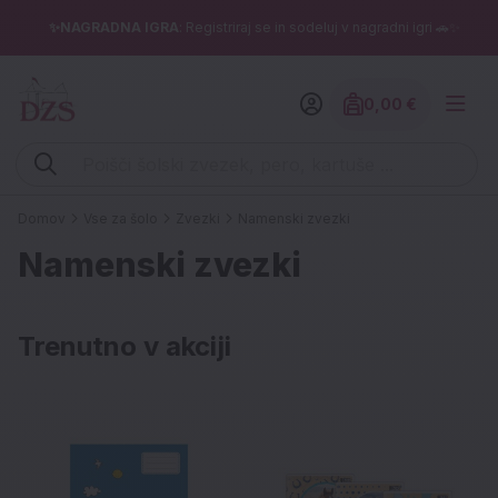
✨NAGRADNA IGRA
: Registriraj se in sodeluj v nagradni igri 🚗✨
0,00 €
Znesek izdelko
Vpišite iskalni niz (šolski zvezek, pero, kartuše ...)
Domov
Vse za šolo
Zvezki
Namenski zvezki
Namenski zvezki
Trenutno v akciji