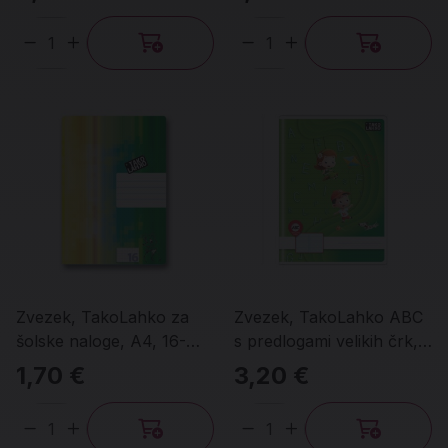
Količina
Količina
Zvezek, TakoLahko za
Zvezek, TakoLahko ABC
šolske naloge, A4, 16-
s predlogami velikih črk,
listni, karo 5 mm
A4, 40-listni
1,70 €
3,20 €
Količina
Količina