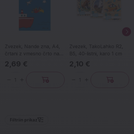
Zvezek, Nande zna, A4,
Zvezek, TakoLahko R2,
črtani z vmesno črto na
B5, 40-listni, karo 1 cm
obeh straneh
2,69 €
2,10 €
Količina
Količina
Filtri
in prikaz