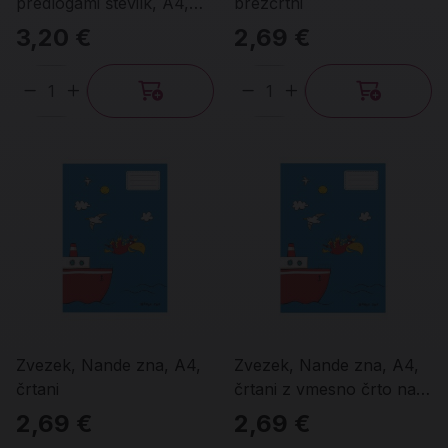
predlogami številk, A4,
brezčrtni
40-listni
3,20 €
2,69 €
Količina
Količina
Zvezek, Nande zna, A4,
Zvezek, Nande zna, A4,
črtani
črtani z vmesno črto na
obeh straneh
2,69 €
2,69 €