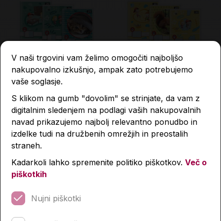
V naši trgovini vam želimo omogočiti najboljšo
nakupovalno izkušnjo, ampak zato potrebujemo
vaše soglasje.
Zvezek, TakoLahko P2,
Zvezek, TakoLahko P7,
S klikom na gumb "dovolim" se strinjate, da vam z
B5, 40-listni, latajn
B5, 40-listni, črte 11 mm
digitalnim sledenjem na podlagi vaših nakupovalnih
2,10 €
2,10 €
navad prikazujemo najbolj relevantno ponudbo in
izdelke tudi na družbenih omrežjih in preostalih
straneh.
Količina
Količina
Kadarkoli lahko spremenite politiko piškotkov.
Več o
piškotkih
Nujni piškotki