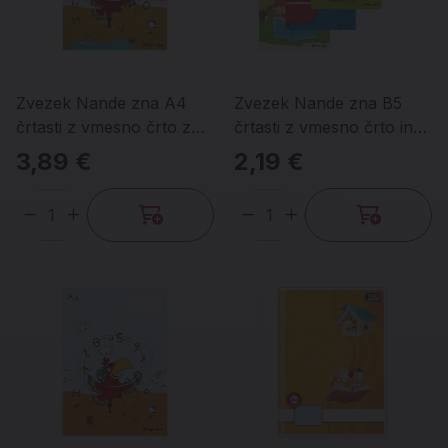
Zvezek Nande zna A4
Zvezek Nande zna B5
črtasti z vmesno črto z
črtasti z vmesno črto in
velikimi tiskanimi črkami
bezčrtni obenem
3,89 €
2,19 €
Količina
Količina