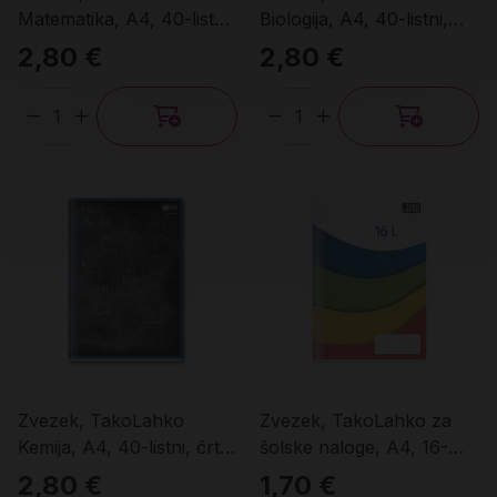
Matematika, A4, 40-listni,
Biologija, A4, 40-listni,
karo 5 mm
črte 9 mm
2,80 €
2,80 €
Količina
Količina
Zvezek, TakoLahko
Zvezek, TakoLahko za
Kemija, A4, 40-listni, črte
šolske naloge, A4, 16-
9 mm
listni, črte 9 mm
2,80 €
1,70 €