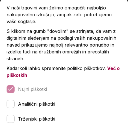
V naši trgovini vam želimo omogočiti najboljšo
Mali srbsko-slovenski in
Veliki nemško-slovenski
nakupovalno izkušnjo, ampak zato potrebujemo
slovensko-srbski slovar
slovar
vaše soglasje.
24,62 €
83,50 €
S klikom na gumb "dovolim" se strinjate, da vam z
digitalnim sledenjem na podlagi vaših nakupovalnih
navad prikazujemo najbolj relevantno ponudbo in
Količina
Količina
izdelke tudi na družbenih omrežjih in preostalih
straneh.
Kadarkoli lahko spremenite politiko piškotkov.
Več o
piškotkih
Nujni piškotki
Analitični piškotki
Trženjski piškotki
Priročni latinsko-
Špansko-slovenski slovar
slovenski slovar