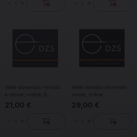
Količina
Količina
Veliki slovensko-nemški
Veliki nemško-slovenski
e-slovar, online, 6
slovar, online
mesecev
21,00 €
29,00 €
Količina
Količina