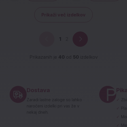
Prikaži več izdelkov
1
2
Prikazanih je
40
od
50
izdelkov
Noga strani - hitre povezave in social
Dostava
Pika
Zaradi lastne zaloge so lahko
✓
Zbi
naročeni izdelki pri vas že v
✓
Pl
nekaj dneh.
✓
Mo
✓
Me