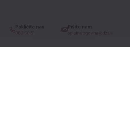
Pokličite nas
Pišite nam
080 80 51
spletna.trgovina@dzs.si
Prodajni program
Pomoč uporabnikom
Informacije
DZS portali
Socialna omrežja
Facebook (novo okno)
Instagram (novo okn
Tiktok (novo ok
Youtube (n