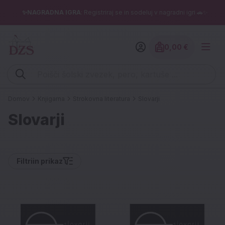
✨NAGRADNA IGRA
: Registriraj se in sodeluj v nagradni igri 🚗✨
0,00 €
Znesek izdelko
Vpišite iskalni niz (šolski zvezek, pero, kartuše ...)
Domov
Knjigarna
Strokovna literatura
Slovarji
Slovarji
Filtri
in prikaz