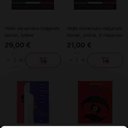
Veliki slovensko-italijanski
Veliki slovensko-italijanski
slovar, online
slovar, online, 6 mesecev
29,00 €
21,00 €
Količina
Količina