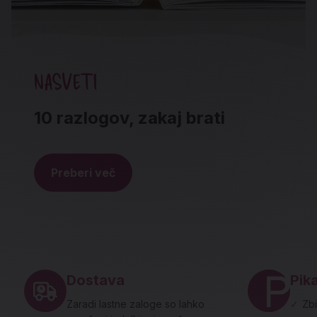
NASVETI
10 razlogov, zakaj brati
Preberi več
Noga strani - hitre povezave in social
Dostava
Pika
Zaradi lastne zaloge so lahko
✓
Zbi