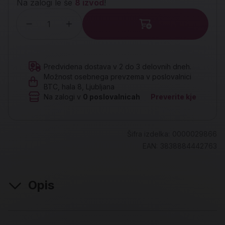
Na zalogi le še
8 izvod
!
Količina
Predvidena dostava v 2 do 3 delovnih dneh.
Možnost osebnega prevzema v poslovalnici
BTC, hala 8, Ljubljana
Na zalogi v
0
poslovalnicah
Preverite kje
Šifra izdelka:
0000029866
EAN:
3838884442763
Opis