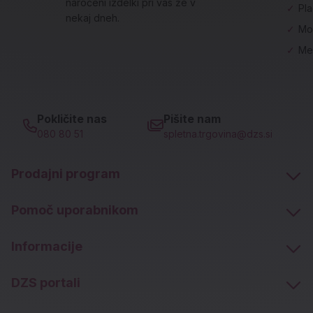
naročeni izdelki pri vas že v
✓
Pl
nekaj dneh.
✓
Mo
✓
Me
Pokličite nas
Pišite nam
080 80 51
spletna.trgovina@dzs.si
Prodajni program
Pomoč uporabnikom
Informacije
DZS portali