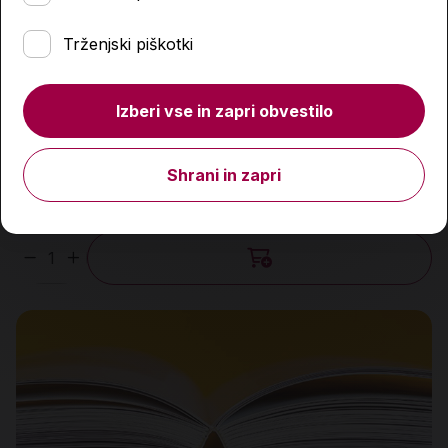
Trženjski piškotki
Izberi vse in zapri obvestilo
Veliki nemško-slovenski slovar, online
Shrani in zapri
29,00 €
Količina