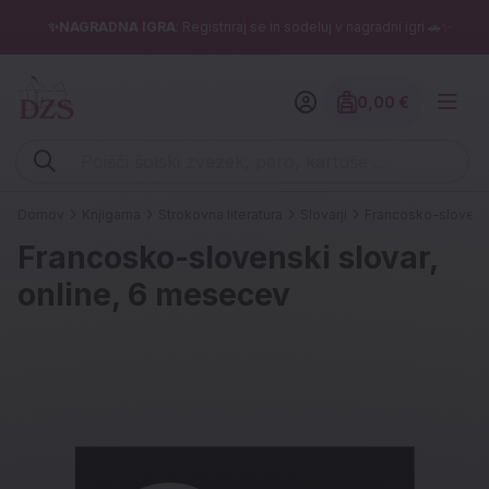
✨NAGRADNA IGRA
: Registriraj se in sodeluj v nagradni igri 🚗✨
0,00 €
Znesek izdelko
Vpišite iskalni niz (šolski zvezek, pero, kartuše ...)
Domov
Knjigarna
Strokovna literatura
Slovarji
Francosko-slovensk
Francosko-slovenski slovar,
online, 6 mesecev