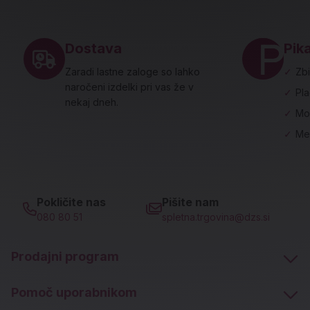
Noga strani - hitre povezave in social
Dostava
Pika
Zaradi lastne zaloge so lahko
✓
Zbi
naročeni izdelki pri vas že v
✓
Pl
nekaj dneh.
✓
Mo
✓
Me
Pokličite nas
Pišite nam
080 80 51
spletna.trgovina@dzs.si
Prodajni program
Pomoč uporabnikom