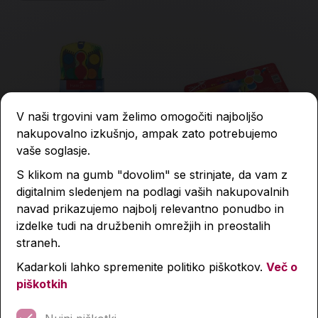
V naši trgovini vam želimo omogočiti najboljšo
nakupovalno izkušnjo, ampak zato potrebujemo
vaše soglasje.
S klikom na gumb "dovolim" se strinjate, da vam z
Vodene barvice, Faber
Vodene barvice, Aero, 12
digitalnim sledenjem na podlagi vaših nakupovalnih
Castell, Dino, 12 kos,
kos, v kovinski škatli
navad prikazujemo najbolj relevantno ponudbo in
plastična embalaža
13,99 €
5,79 €
izdelke tudi na družbenih omrežjih in preostalih
straneh.
Kadarkoli lahko spremenite politiko piškotkov.
Več o
Količina
Količina
piškotkih