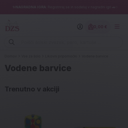
✨NAGRADNA IGRA
: Registriraj se in sodeluj v nagradni igri 🚗✨
0,00 €
Znesek izdelko
Vpišite iskalni niz (šolski zvezek, pero, kartuše ...)
Domov
Vse za šolo
Likovni pripomočki
Vodene barvice
Vodene barvice
Trenutno v akciji