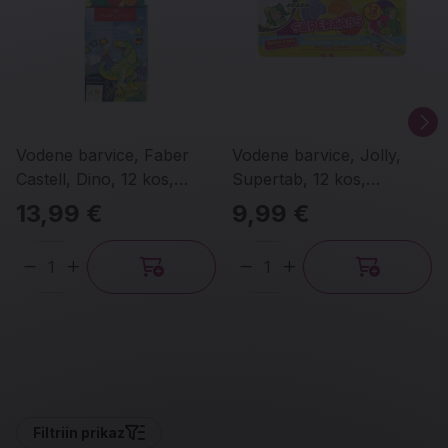
Vodene barvice, Faber
Vodene barvice, Jolly,
Castell, Dino, 12 kos,
Supertab, 12 kos,
plastična embalaža
kovinska embalaža
13,99 €
9,99 €
Količina
Količina
Filtri
in prikaz