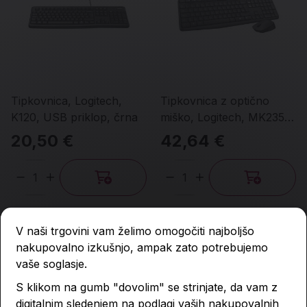
Tipkovnica, Logitech,
Tipkovnica z optično
K120, USB priklop, črna
miško, Logitech, MK235,
USB priklop, doseg 10 m,
20,50 €
42,64 €
odporna na tekočino
Količina
Količina
V naši trgovini vam želimo omogočiti najboljšo
nakupovalno izkušnjo, ampak zato potrebujemo
vaše soglasje.
S klikom na gumb "dovolim" se strinjate, da vam z
digitalnim sledenjem na podlagi vaših nakupovalnih