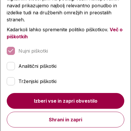
navad prikazujemo najbolj relevantno ponudbo in
izdelke tudi na družbenih omrežjih in preostalih
straneh.
Tipkovnica z miško,
Tipkovnica, Logitech,
Kadarkoli lahko spremenite politiko piškotkov.
Več o
Logitech MK270,
K280
piškotkih
brezžična
49,17 €
33,00 €
Nujni piškotki
Predvidena dobava:
Predvidena dobava:
17. 8. 2026*
17. 8. 2026*
Analitični piškotki
Količina
Količina
Trženjski piškotki
Prikazanih je
4
od
4
izdelkov
Izberi vse in zapri obvestilo
Noga strani - hitre povezave in social
Shrani in zapri
Dostava
Pika