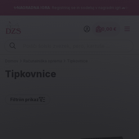
✨NAGRADNA IGRA
: Registriraj se in sodeluj v nagradni igri 🚗✨
0,00 €
Znesek izdelko
Vpišite iskalni niz (šolski zvezek, pero, kartuše ...)
Domov
Računalniška oprema
Tipkovnice
Tipkovnice
Filtri
in prikaz