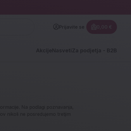
Prijavite se
0,00 €
Znesek izdel
Akcije
Nasveti
Za podjetja - B2B
ormacije. Na podlagi poznavanja,
ov nikoli ne posredujemo tretjim