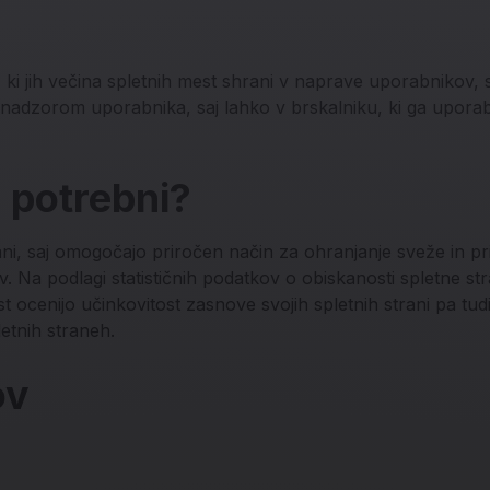
 ki jih večina spletnih mest shrani v naprave uporabnikov, s
nadzorom uporabnika, saj lahko v brskalniku, ki ga uporablj
i potrebni?
ani, saj omogočajo priročen način za ohranjanje sveže in pri
. Na podlagi statističnih podatkov o obiskanosti spletne str
t ocenijo učinkovitost zasnove svojih spletnih strani pa tudi
etnih straneh.
ov