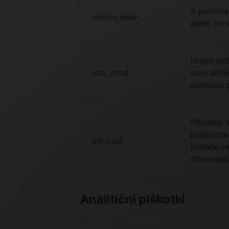
S pomočjo
device_view
glede na v
Nujno pot
dzs_prod
uporabnik
pomočjo pi
Piškotek 
prepozna d
sib_cuid
podatki s
informaci
Analitični piškotki