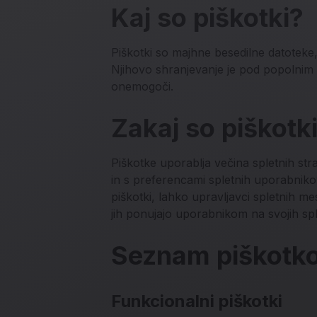
Kaj so piškotki?
Piškotki so majhne besedilne datoteke,
Njihovo shranjevanje je pod popolnim 
onemogoči.
Zakaj so piškotk
Piškotke uporablja večina spletnih str
in s preferencami spletnih uporabnikov
piškotki, lahko upravljavci spletnih mes
jih ponujajo uporabnikom na svojih spl
Seznam piškotk
Funkcionalni piškotki