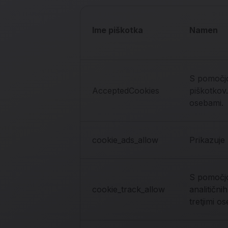
Ime piškotka
Namen
S pomočjo
AcceptedCookies
piškotkov.
osebami.
cookie_ads_allow
Prikazuje
S pomočjo
cookie_track_allow
analitični
tretjimi o