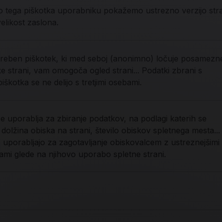
 tega piškotka uporabniku pokažemo ustrezno verzijo str
elikost zaslona.
reben piškotek, ki med seboj (anonimno) ločuje posamezn
e strani, vam omogoča ogled strani... Podatki zbrani s
škotka se ne delijo s tretjimi osebami.
se uporablja za zbiranje podatkov, na podlagi katerih se
olžina obiska na strani, število obiskov spletnega mesta...
e uporabljajo za zagotavljanje obiskovalcem z ustreznejšimi
jami glede na njihovo uporabo spletne strani.