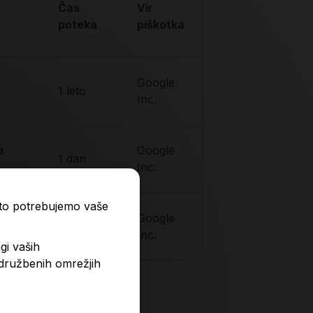
Čas
Vir
poteka
piškotka
Google
1 leto
Inc.
a
Google
1 dan
Inc.
ato potrebujemo vaše
Google
1 dan
Inc.
gi vaših
 družbenih omrežjih