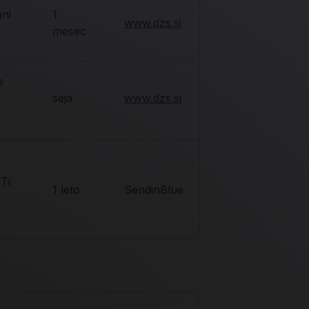
ani
1
www.dzs.si
mesec
e
seja
www.dzs.si
 Ti
1 leto
SendinBlue