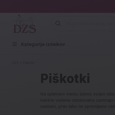
Vpišite iskalni niz (šolski zvezek,
Kategorije izdelkov
DZS
Piškotki
Piškotki
Na spletnem mestu želimo svojim obis
kakšne vsebine obiskovalce zanimajo i
osebam, prav tako ne spremljamo ob