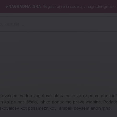
✨NAGRADNA IGRA
: Registriraj se in sodeluj v nagradni igri 🚗✨
 pero, kartuše ...)
kovalcem vedno zagotoviti aktualne in zanje pomembne inf
n kaj pri nas iščejo, lahko ponudimo prave vsebine. Podatk
iskovalcev kot posameznikov, ampak povsem anonimno.