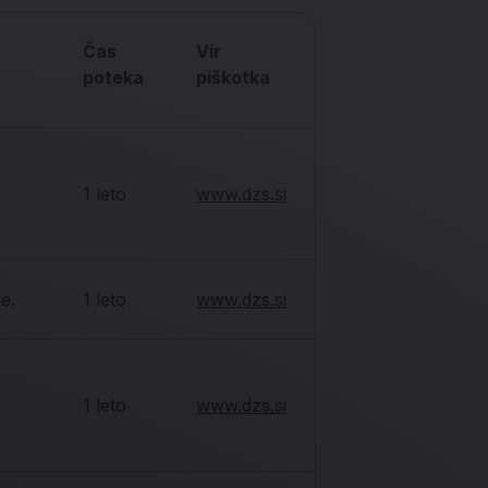
Čas
Vir
poteka
piškotka
a
1 leto
www.dzs.si
e.
1 leto
www.dzs.si
a
s
1 leto
www.dzs.si