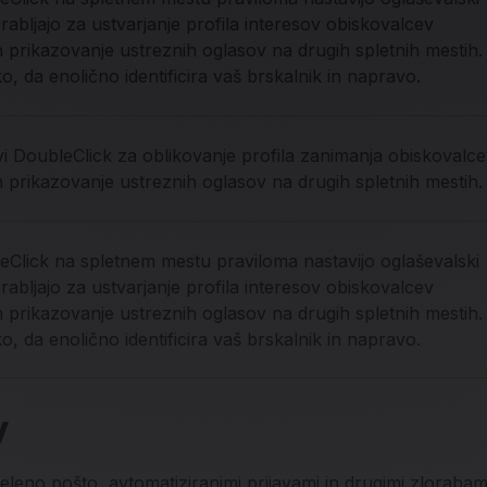
orabljajo za ustvarjanje profila interesov obiskovalcev
n prikazovanje ustreznih oglasov na drugih spletnih mestih.
ko, da enolično identificira vaš brskalnik in napravo.
vi DoubleClick za oblikovanje profila zanimanja obiskovalc
 prikazovanje ustreznih oglasov na drugih spletnih mestih.
eClick na spletnem mestu praviloma nastavijo oglaševalski
orabljajo za ustvarjanje profila interesov obiskovalcev
n prikazovanje ustreznih oglasov na drugih spletnih mestih.
ko, da enolično identificira vaš brskalnik in napravo.
v
eleno pošto, avtomatiziranimi prijavami in drugimi zlorab