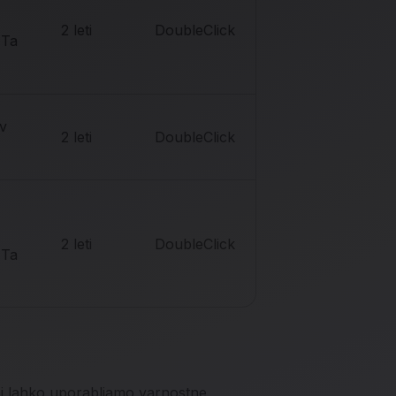
2 leti
DoubleClick
 Ta
ev
2 leti
DoubleClick
2 leti
DoubleClick
 Ta
ami lahko uporabljamo varnostne