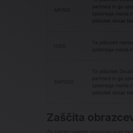
partnerji in ga up
APISID
spletnega mesta i
piškotek deluje ta
Ta piškotek nasta
HSID
spletnega mesta in
Ta piškotek Doubl
partnerji in ga up
SAPISID
spletnega mesta i
piškotek deluje ta
Zaščita obrazce
Za zaščito spletnih obrazcev pred než