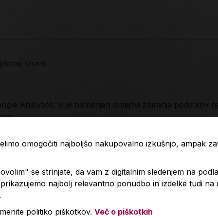
pletne strani.
ogle Analytics, ki je namenjen omejitvi zbiranja podatkov n
neh.
 želimo omogočiti najboljšo nakupovalno izkušnjo, ampak z
pletne strani.
volim" se strinjate, da vam z digitalnim sledenjem na podla
rikazujemo najbolj relevantno ponudbo in izdelke tudi na
.
menite politiko piškotkov.
Več o piškotkih