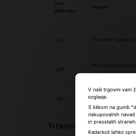
Ime
Namen
piškotka
_ga
Statistika ogledov s
Piškotek servisa Go
_gat
zelo obiskanih stra
V naši trgovini vam
soglasje.
_gid
Statistika ogledov s
S klikom na gumb "do
nakupovalnih navad p
in preostalih straneh
Trženjski piškotki
Kadarkoli lahko spre