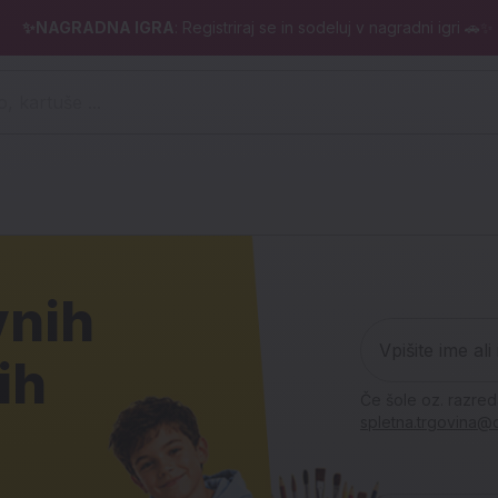
✨NAGRADNA IGRA
: Registriraj se in sodeluj v nagradni igri 🚗✨
 pero, kartuše ...)
ina
vnih
Vadnice z
Vpišite ime ali iz
-20 % na
-20 % na 
Vpišite ime ali
Ujemi sv
Nahrbtnik
ih
vse štiri 
Če šole oz. razred
stekleni
nahrbtni
zgodbo
Lamborgh
spletna.trgovina@d
maturo!
Equa