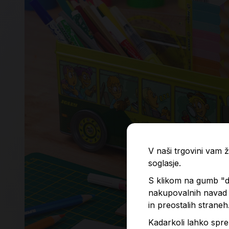
V naši trgovini vam
soglasje.
S klikom na gumb "do
nakupovalnih navad p
in preostalih straneh
Kadarkoli lahko spre