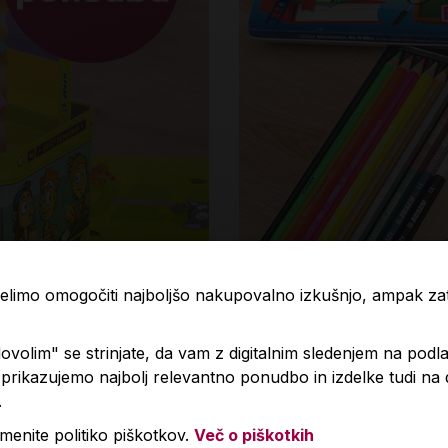
 želimo omogočiti najboljšo nakupovalno izkušnjo, ampak z
volim" se strinjate, da vam z digitalnim sledenjem na podla
rikazujemo najbolj relevantno ponudbo in izdelke tudi na
.
menite politiko piškotkov.
Več o piškotkih