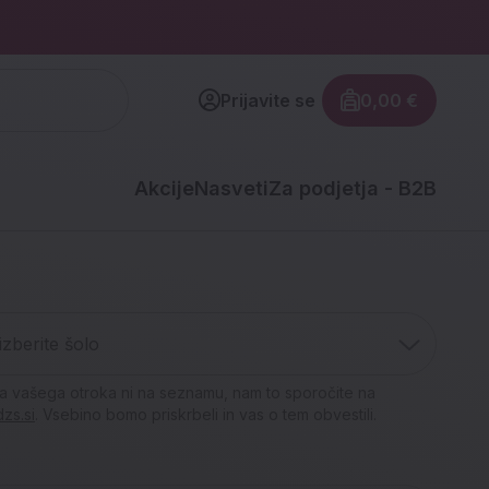
Prijavite se
0,00 €
Znesek izdel
Akcije
Nasveti
Za podjetja - B2B
a dijake za
berite šolo
 izbrane
izbrane torbe,
 izberite šolo
ojo poletno
i in peresnice
letnike in
a vašega otroka ni na seznamu, nam to sporočite na
ce in termovke
ke in peresnice
ini
zs.si
. Vsebino bomo priskrbeli in vas o tem obvestili.