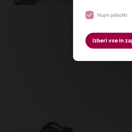
Nujni piškotki
Več
Izberi vse in za