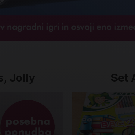
, Jolly
Set A
Set All in Boxx, Jolly