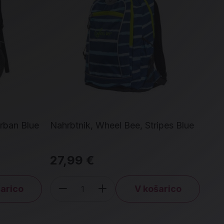
Urban Blue
Nahrbtnik, Wheel Bee, Stripes Blue
Otr
Lov
27,99 €
15
arico
V košarico
Količina