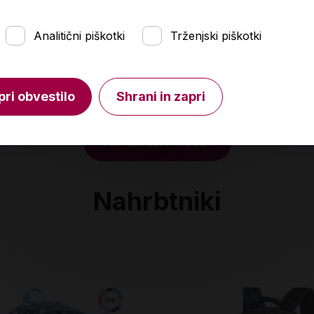
Analitični piškotki
Trženjski piškotki
pri obvestilo
Shrani in zapri
VSI IZDELKI JOLLY
Nahrbtniki