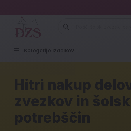
Vpišite iskalni niz (šolski zvezek,
Kategorije izdelkov
DZS spletna trgov
Hitri nakup delo
zvezkov in šolsk
potrebščin