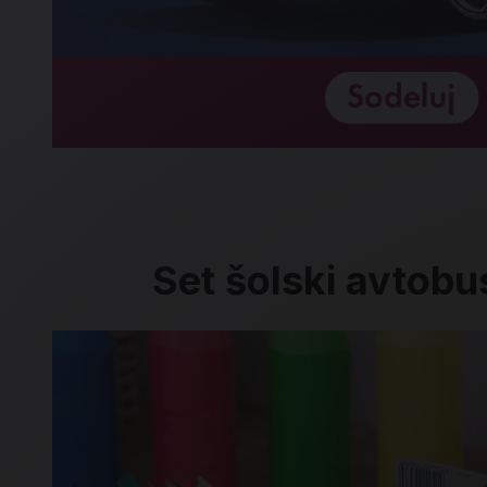
Set šolski avtobus
Set šolski avtobus, Jolly