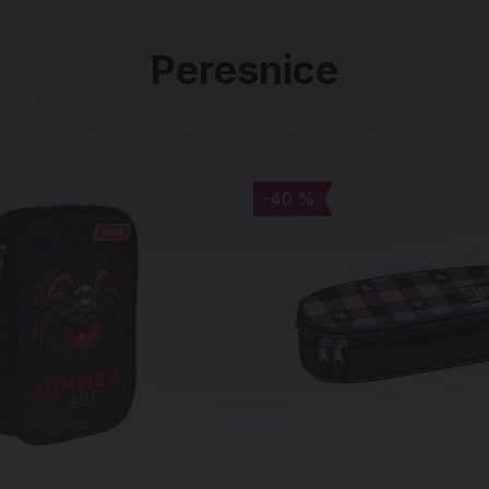
Peresnice
-40 %
-40 %