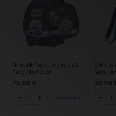
Nahrbtnik Target, SuperLight 2
Šolski nah
Face, Street Sport
Space Bu
79,99 €
29,99 
V košarico
Količina
Koli