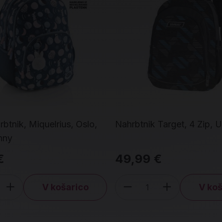
rbtnik, Miquelrius, Oslo,
Nahrbtnik Target, 4 Zip, 
nny
€
49,99 €
V košarico
V koš
čina
Količina