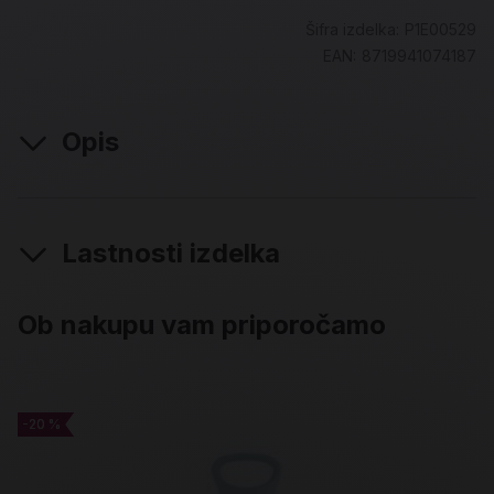
Šifra izdelka:
P1E00529
EAN:
8719941074187
Opis
Lastnosti izdelka
Ob nakupu vam priporočamo
-20 %
-20 %