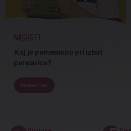
NASVETI
Kaj je pomembno pri izbiri
peresnice?
Preberi več
Noga strani - hitre povezave in social
Dostava
Pika