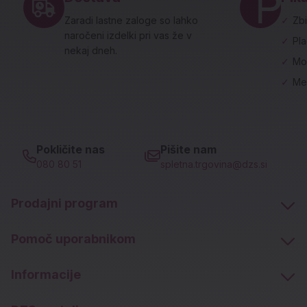
Zaradi lastne zaloge so lahko
✓
Zbi
naročeni izdelki pri vas že v
✓
Pl
nekaj dneh.
✓
Mo
✓
Me
Pokličite nas
Pišite nam
080 80 51
spletna.trgovina@dzs.si
Prodajni program
Pomoč uporabnikom
Informacije