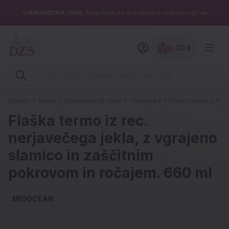
✨NAGRADNA IGRA
: Registriraj se in sodeluj v nagradni igri 🚗✨
0,00 €
Znesek izdelko
Vpišite iskalni niz (šolski zvezek, pero, kartuše ...)
Domov
Darila
Steklenice za vodo
Termovke
Flaška termo iz rec
Flaška termo iz rec.
nerjavečega jekla, z vgrajeno
slamico in zaščitnim
pokrovom in ročajem. 660 ml
MIDOCEAN