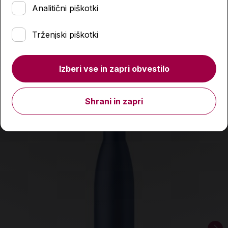
Analitični piškotki
Izdelka trenutno ni na zalogi.
Preverite zalogo v
poslovalnicah
.
Trženjski piškotki
Podobni izdelki
Izberi vse in zapri obvestilo
Shrani in zapri