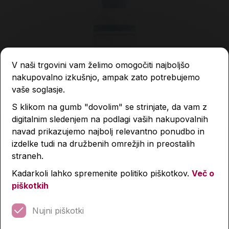
V naši trgovini vam želimo omogočiti najboljšo
nakupovalno izkušnjo, ampak zato potrebujemo
vaše soglasje.
S klikom na gumb "dovolim" se strinjate, da vam z
digitalnim sledenjem na podlagi vaših nakupovalnih
navad prikazujemo najbolj relevantno ponudbo in
izdelke tudi na družbenih omrežjih in preostalih
straneh.
Kadarkoli lahko spremenite politiko piškotkov.
Več o
Flaška FLOW Wave, brez BPA, 800 ml
piškotkih
9,59 €
Nujni piškotki
11,99 €