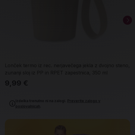
Lonček termo iz rec. nerjavečega jekla z dvojno steno,
zunanji sloj iz PP in RPET zapestnica, 350 ml
9,99 €
Izdelka trenutno ni na zalogi.
Preverite zalogo v
poslovalnicah
.