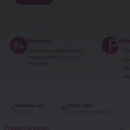
Noga strani - hitre povezave in social
Dostava
Pika
Zaradi lastne zaloge so lahko
✓
Zbi
naročeni izdelki pri vas že v
✓
Pl
nekaj dneh.
✓
Mo
✓
Me
Pokličite nas
Pišite nam
080 80 51
spletna.trgovina@dzs.si
Prodajni program