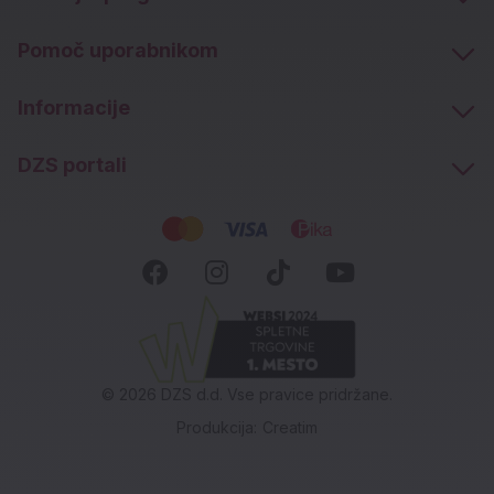
Pomoč uporabnikom
Informacije
DZS portali
Socialna omrežja
Facebook (novo okno)
Instagram (novo okn
Tiktok (novo ok
Youtube (n
© 2026 DZS d.d. Vse pravice pridržane.
Produkcija:
Creatim