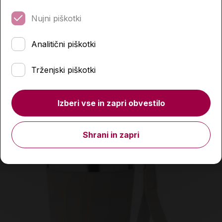
9,59 €
11,99 €
Nujni piškotki
Izdelka trenutno ni na zalogi.
Preverite zalogo v
Analitični piškotki
poslovalnicah
.
Trženjski piškotki
Podobni izdelki
Izberi vse in zapri obvestilo
Shrani in zapri