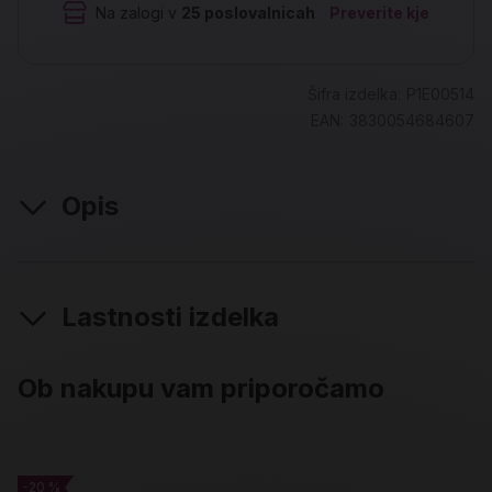
Na zalogi v
25
poslovalnicah
Preverite kje
Šifra izdelka:
P1E00514
EAN:
3830054684607
Opis
Lastnosti izdelka
Ob nakupu vam priporočamo
-20 %
-20 %