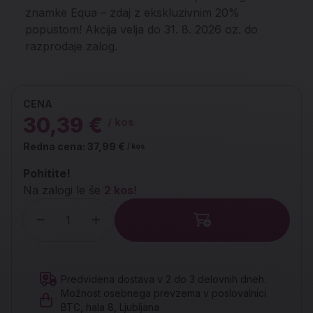
znamke Equa – zdaj z ekskluzivnim 20%
popustom! Akcija velja do 31. 8. 2026 oz. do
razprodaje zalog.
CENA
30,39 €
/ kos
Redna cena:
37,99 €
/ kos
Pohitite!
Na zalogi le še
2 kos
!
Količina
Predvidena dostava v 2 do 3 delovnih dneh.
Možnost osebnega prevzema v poslovalnici
BTC, hala 8, Ljubljana