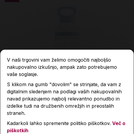
V naši trgovini vam želimo omogočiti najboljšo
nakupovalno izkušnjo, ampak zato potrebujemo
vaše soglasje.
S klikom na gumb "dovolim" se strinjate, da vam z
digitalnim sledenjem na podlagi vaših nakupovalnih
navad prikazujemo najbolj relevantno ponudbo in
izdelke tudi na družbenih omrežjih in preostalih
straneh.
Kadarkoli lahko spremenite politiko piškotkov.
Več o
Flaška FLOW Wave, brez BPA, 800 ml
piškotkih