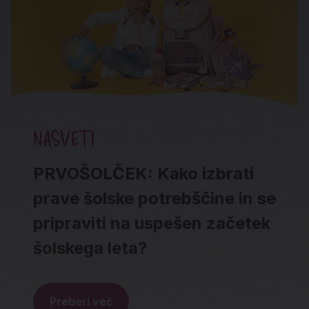
NASVETI
PRVOŠOLČEK: Kako izbrati
prave šolske potrebščine in se
pripraviti na uspešen začetek
šolskega leta?
Preberi več