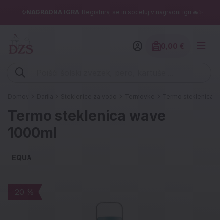
✨NAGRADNA IGRA
: Registriraj se in sodeluj v nagradni igri 🚗✨
0,00 €
Znesek izdelko
Vpišite iskalni niz (šolski zvezek, pero, kartuše ...)
Domov
Darila
Steklenice za vodo
Termovke
Termo steklenica 
Termo steklenica wave
1000ml
EQUA
-20 %