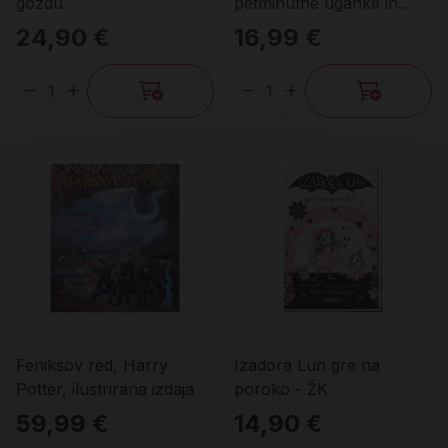
gozdu
petminutne uganke in
zavozlanke
24,90 €
16,99 €
Količina
Količina
Feniksov red, Harry
Izadora Lun gre na
Potter, ilustrirana izdaja
poroko - ŽK
59,99 €
14,90 €