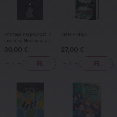
Princesa nespečnosti in
Veter v vrbju
mavrična Nočnamora,
broširana izdaja
30,00 €
27,00 €
Količina
Količina