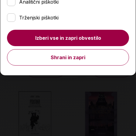
Analitični piškotki
Trženjski piškotki
Žirafe imajo nenavadno
Lepa kot osmica
Izberi vse in zapri obvestilo
veliko srce
24,90 €
24,90 €
Shrani in zapri
Količina
Količina