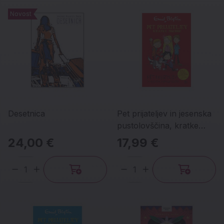
Novost
Novost
Desetnica
Pet prijateljev in jesenska
pustolovščina, kratke
zgodbe 1
24,00 €
17,99 €
Količina
Količina