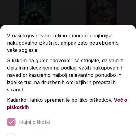
V naši trgovini vam želimo omogočiti najboljšo
nakupovalno izkušnjo, ampak zato potrebujemo
vaše soglasje.
Ikabog
Hotel Hudimir
S klikom na gumb "dovolim" se strinjate, da vam z
digitalnim sledenjem na podlagi vaših nakupovalnih
32,99 €
22,90 €
navad prikazujemo najbolj relevantno ponudbo in
izdelke tudi na družbenih omrežjih in preostalih
straneh.
Količina
Količina
Kadarkoli lahko spremenite politiko piškotkov.
Več o
piškotkih
Nujni piškotki