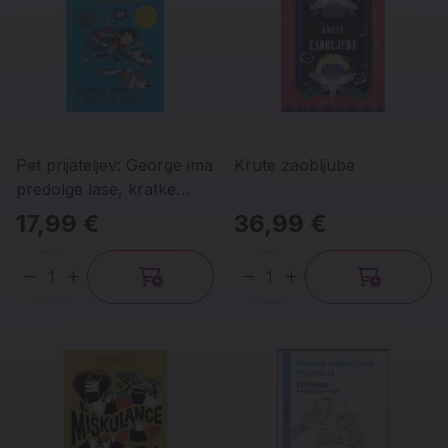
Pet prijateljev: George ima
Krute zaobljube
predolge lase, kratke
zgodbe 2
17,99 €
36,99 €
Količina
Količina