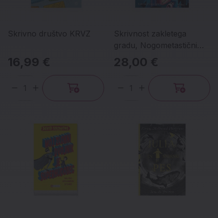
Skrivno društvo KRVZ
Skrivnost zakletega
gradu, Nogometastični
6.del
16,99 €
28,00 €
Količina
Količina