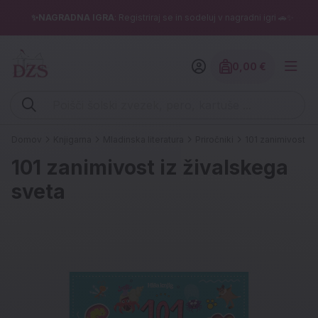
✨NAGRADNA IGRA
: Registriraj se in sodeluj v nagradni igri 🚗✨
0,00 €
Znesek izdelko
Vpišite iskalni niz (šolski zvezek, pero, kartuše ...)
Domov
Knjigarna
Mladinska literatura
Priročniki
101 zanimivost iz
101 zanimivost iz živalskega
sveta