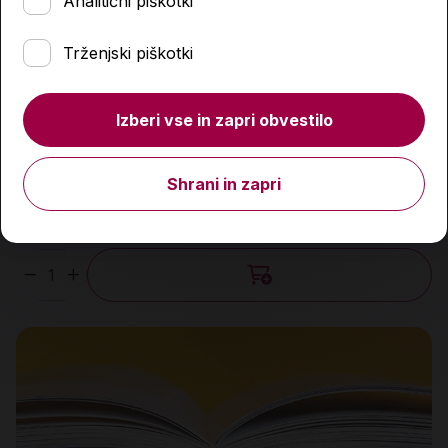
Analitični piškotki
Trženjski piškotki
Izberi vse in zapri obvestilo
Najdrznejši pustolovci
17,99 €
Shrani in zapri
Predvidena dobava:
12. 8. 2026*
Količina