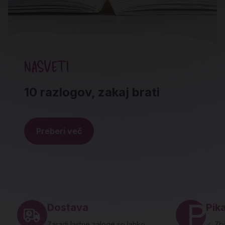
NASVETI
10 razlogov, zakaj brati
Preberi več
Noga strani - hitre povezave in social
Dostava
Pika
Zaradi lastne zaloge so lahko
✓
Zbi