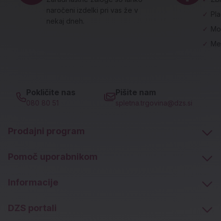
naročeni izdelki pri vas že v
✓
Pl
nekaj dneh.
✓
Mo
✓
Me
Pokličite nas
Pišite nam
080 80 51
spletna.trgovina@dzs.si
Prodajni program
Pomoč uporabnikom
Informacije
DZS portali