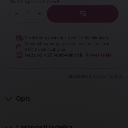
Na zalogi le še
1 izvod
!
Količina
Predvidena dostava v 2 do 3 delovnih dneh.
Možnost osebnega prevzema v poslovalnici
BTC, hala 8, Ljubljana
Na zalogi v
29
poslovalnicah
Preverite kje
Šifra izdelka:
9789617251920
Opis
Lastnosti izdelka