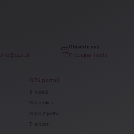
Obiščite nas
ovina@dzs.si
Prodajna mesta
DZS portali
E-vedež
Naša ulica
Naše zgodbe
E-slovarji