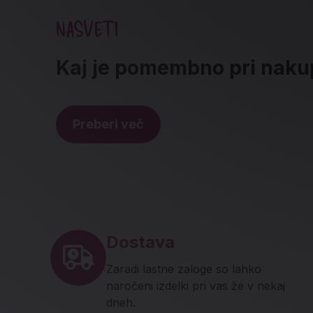
NASVETI
Kaj je pomembno pri nak
Preberi več
Noga strani - hitre povez
Dostava
Zaradi lastne zaloge so lahko
naročeni izdelki pri vas že v nekaj
dneh.