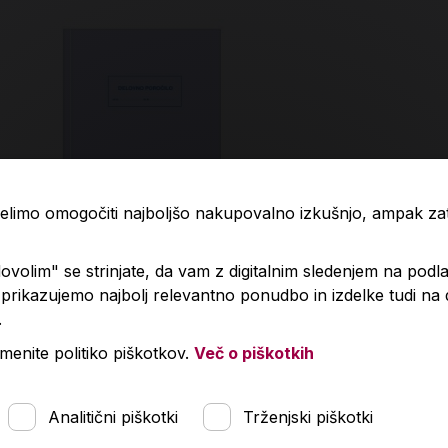
 želimo omogočiti najboljšo nakupovalno izkušnjo, ampak z
volim" se strinjate, da vam z digitalnim sledenjem na podla
rikazujemo najbolj relevantno ponudbo in izdelke tudi na
8 Delovno poročilo - za gradbena
3.81 Knjiga 
.
jetja
menite politiko piškotkov.
Več o piškotkih
,19 €
0,29 €
Analitični piškotki
Trženjski piškotki
V košarico