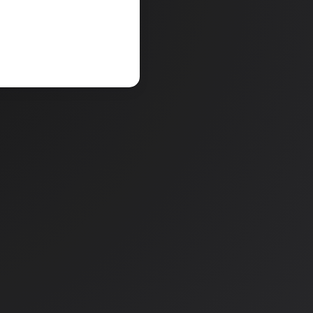
a
Količina