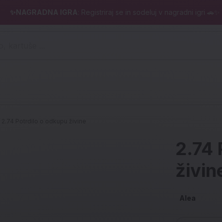
✨NAGRADNA IGRA
: Registriraj se in sodeluj v nagradni igri 🚗✨
 pero, kartuše ...)
2.74 Potrdilo o odkupu živine
2.74 
živin
Alea