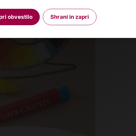
Količina
Količin
pri obvestilo
Shrani in zapri