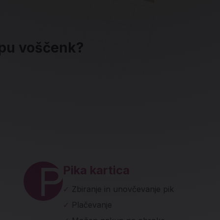
upu voščenk?
ave in socialna omrežja
Pika kartica
✓
Zbiranje in unovčevanje pik
✓
Plačevanje