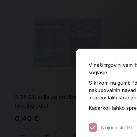
V naši trgovini vam
soglasje.
S klikom na gumb "do
nakupovalnih navad p
3.28 Situacija za gradbena podjetja
3.7
in preostalih straneh
(ovojna pola)
pod
Kadarkoli lahko spre
0,40 €
22
Nujni piškotki
V košarico