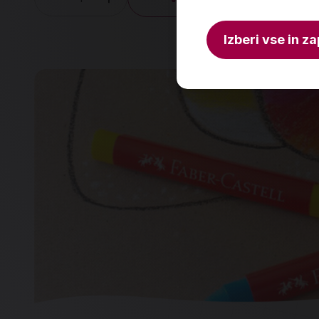
Količina
Izberi vse in za