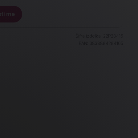
ti me
Šifra izdelka:
22P28416
EAN:
3838884284165