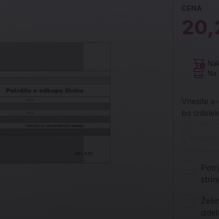
CENA
20,
Nak
Na 
Vnesite e-
bo izdelek
Potr
stri
Želi
izde