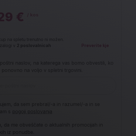
29 €
/ kos
up na spletu trenutno ni možen.
zalogi v
2
poslovalnicah
Preverite kje
poštni naslov, na katerega vas bomo obvestili, ko
 ponovno na voljo v spletni trgovini.
jujem, da sem prebral/-a in razumel/-a in se
njam s
pogoji poslovanja
m, da me obveščate o aktualnih promocijah in
lkih iz ponudbe.