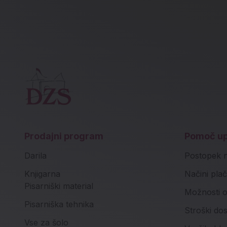
Prodajni program
Pomoč u
Darila
Postopek 
Knjigarna
Načini plač
Pisarniški material
Možnosti o
Pisarniška tehnika
Stroški do
Vse za šolo