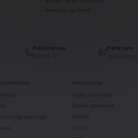
✓
Možen nakup na obroke
✓
Mesečne ugodnosti
Pokličite nas
Pišite nam
080 80 51
spletna.trg
porabnikom
Informacije
nakupa
Pogoji poslovanja
ila
Politika zasebnosti
bročnega plačevaja
Piškotki
stave
O DZS