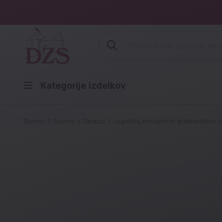
Vpišite iskalni niz (šolski zvezek,
Kategorije izdelkov
Domov
Pisarna
Obrazci
Logistika, transport in gradbeništvo