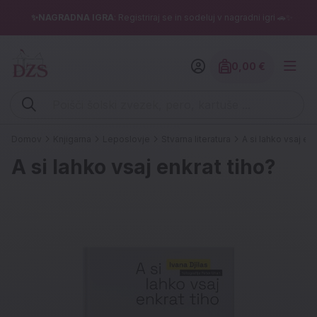
✨NAGRADNA IGRA
: Registriraj se in sodeluj v nagradni igri 🚗✨
0,00 €
Znesek izdelko
Vpišite iskalni niz (šolski zvezek, pero, kartuše ...)
Domov
Knjigarna
Leposlovje
Stvarna literatura
A si lahko vsaj enk
A si lahko vsaj enkrat tiho?