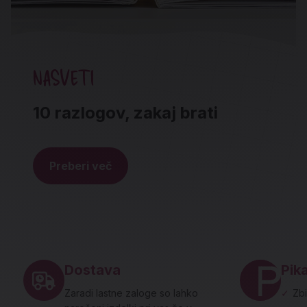
NASVETI
10 razlogov, zakaj brati
Preberi več
Noga strani - hitre povezave in social
Dostava
Pika
Zaradi lastne zaloge so lahko
✓
Zbi