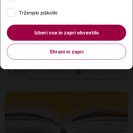
Trženjski piškotki
Izberi vse in zapri obvestilo
Življenje v sivi coni
Shrani in zapri
29,99 €
Količina