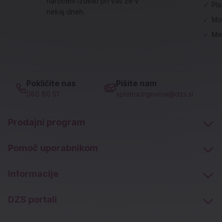
naročeni izdelki pri vas že v
✓
Pl
nekaj dneh.
✓
Mo
✓
Me
Pokličite nas
Pišite nam
080 80 51
spletna.trgovina@dzs.si
Prodajni program
Pomoč uporabnikom
Informacije
DZS portali