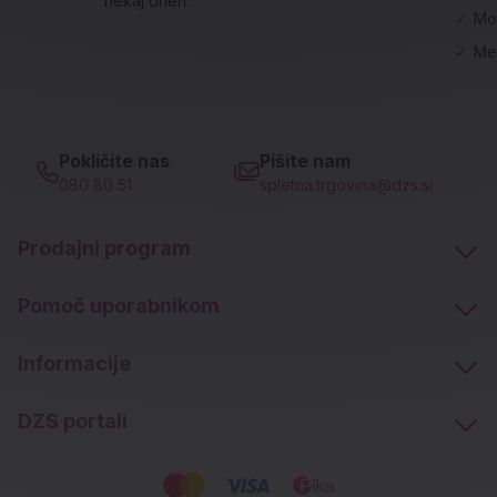
nekaj dneh.
✓
Mo
✓
Me
Pokličite nas
Pišite nam
080 80 51
spletna.trgovina@dzs.si
Prodajni program
Pomoč uporabnikom
Informacije
DZS portali