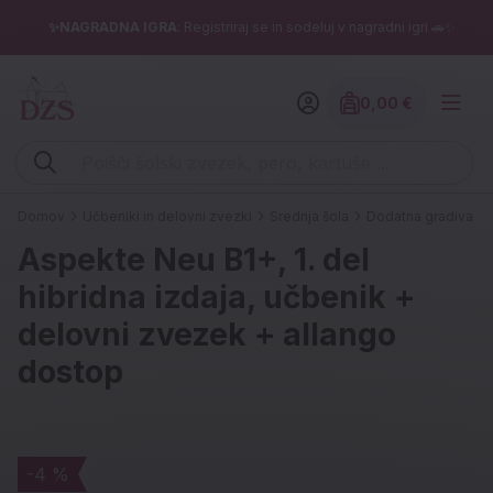
✨NAGRADNA IGRA
: Registriraj se in sodeluj v nagradni igri 🚗✨
0,00 €
Znesek izdelko
Vpišite iskalni niz (šolski zvezek, pero, kartuše ...)
Domov
Učbeniki in delovni zvezki
Srednja šola
Dodatna gradiva
Aspekte Neu B1+, 1. del
hibridna izdaja, učbenik +
delovni zvezek + allango
dostop
-4 %