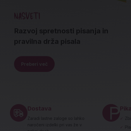
NASVETI
Razvoj spretnosti pisanja in
pravilna drža pisala
Preberi več
Noga strani - hitre povezave in social
Dostava
Pika
Zaradi lastne zaloge so lahko
✓
Zbi
naročeni izdelki pri vas že v
✓
Pl