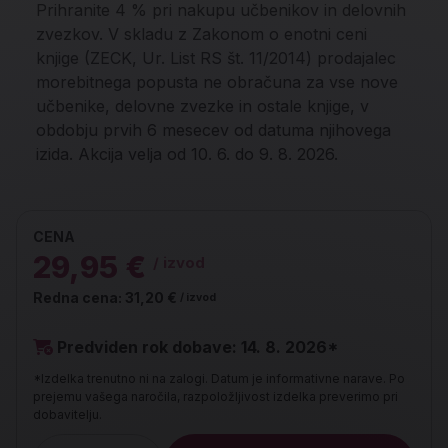
Prihranite 4 % pri nakupu učbenikov in delovnih
zvezkov. V skladu z Zakonom o enotni ceni
knjige (ZECK, Ur. List RS št. 11/2014) prodajalec
morebitnega popusta ne obračuna za vse nove
učbenike, delovne zvezke in ostale knjige, v
obdobju prvih 6 mesecev od datuma njihovega
izida. Akcija velja od 10. 6. do 9. 8. 2026.
CENA
29,95 €
/ izvod
Redna cena:
31,20 €
/ izvod
Predviden rok dobave: 14. 8. 2026*
*Izdelka trenutno ni na zalogi. Datum je informativne narave. Po
prejemu vašega naročila, razpoložljivost izdelka preverimo pri
dobavitelju.