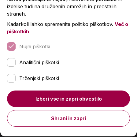
Podobni izdelki
izdelke tudi na družbenih omrežjih in preostalih
straneh.
Kadarkoli lahko spremenite politiko piškotkov.
Več o
piškotkih
-4 %
-4 %
Nujni piškotki
Analitični piškotki
Trženjski piškotki
Izberi vse in zapri obvestilo
Shrani in zapri