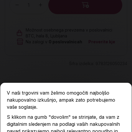
Količina
Možnost osebnega prevzema v poslovalnici
BTC, hala 8, Ljubljana
Na zalogi v
0
poslovalnicah
Preverite kje
Šifra izdelka:
9783126050234
Opis
V naši trgovini vam želimo omogočiti najboljšo
nakupovalno izkušnjo, ampak zato potrebujemo
vaše soglasje.
Lastnosti izdelka
S klikom na gumb "dovolim" se strinjate, da vam z
digitalnim sledenjem na podlagi vaših nakupovalnih
navad prikazujemo najbolj relevantno ponudbo in