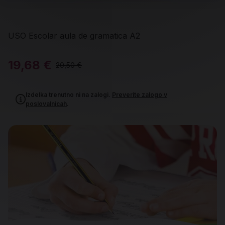
USO Escolar aula de gramatica A2
19,68 €
20,50 €
Izdelka trenutno ni na zalogi.
Preverite zalogo v
poslovalnicah
.