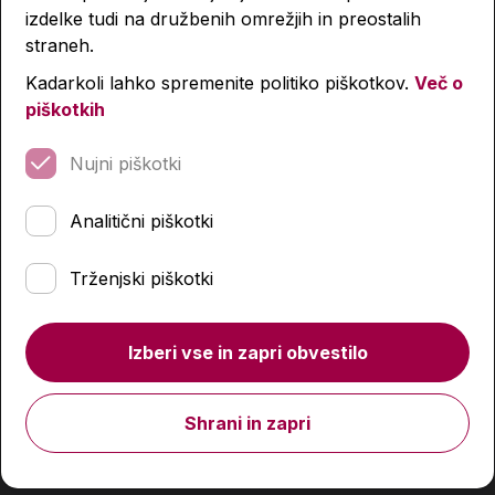
izdelke tudi na družbenih omrežjih in preostalih
straneh.
-4 %
-4 %
Kadarkoli lahko spremenite politiko piškotkov.
Več o
piškotkih
Nujni piškotki
Analitični piškotki
Trženjski piškotki
Izberi vse in zapri obvestilo
Shrani in zapri