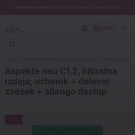
✨NAGRADNA IGRA
: Registriraj se in sodeluj v nagradni igri 🚗✨
0,00 €
Znesek izdelko
Vpišite iskalni niz (šolski zvezek, pero, kartuše ...)
Domov
Učbeniki in delovni zvezki
Srednja šola
Dodatna gradiva
Aspekte neu C1.2, hibridna
izdaja, učbenik + delovni
zvezek + allango dostop
-4 %