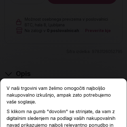
Možnost osebnega prevzema v poslovalnici
BTC, hala 8, Ljubljana
Na zalogi v
0
poslovalnicah
Preverite kje
Šifra izdelka:
9783126052795
Opis
V naši trgovini vam želimo omogočiti najboljšo
nakupovalno izkušnjo, ampak zato potrebujemo
Lastnosti izdelka
vaše soglasje.
S klikom na gumb "dovolim" se strinjate, da vam z
digitalnim sledenjem na podlagi vaših nakupovalnih
Podobni izdelki
navad prikazujemo najbolj relevantno ponudbo in