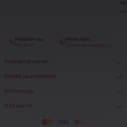
✓
Mo
✓
Me
Pokličite nas
Pišite nam
080 80 51
spletna.trgovina@dzs.si
Prodajni program
Pomoč uporabnikom
Informacije
DZS portali