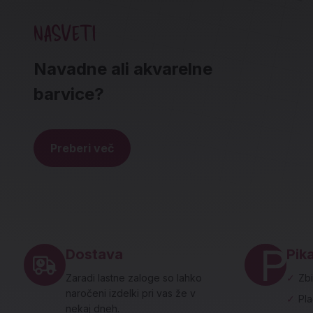
NASVETI
Navadne ali akvarelne
barvice?
Preberi več
Noga strani - hitre povezave in social
Dostava
Pika
Zaradi lastne zaloge so lahko
✓
Zbi
naročeni izdelki pri vas že v
✓
Pl
nekaj dneh.