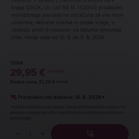
zvezkov. V skladu z Zakonom o enotni ceni
knjige (ZECK, Ur. List RS št. 11/2014) prodajalec
morebitnega popusta ne obračuna za vse nove
učbenike, delovne zvezke in ostale knjige, v
obdobju prvih 6 mesecev od datuma njihovega
izida. Akcija velja od 10. 6. do 9. 8. 2026.
CENA
29,95 €
/ izvod
Redna cena:
31,20 €
/ izvod
Predviden rok dobave: 14. 8. 2026*
*Izdelka trenutno ni na zalogi. Datum je informativne narave. Po
prejemu vašega naročila, razpoložljivost izdelka preverimo pri
dobavitelju.
Količina