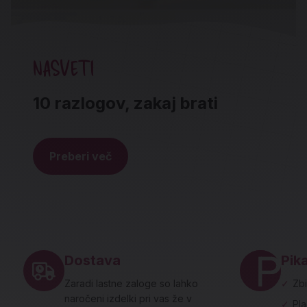
NASVETI
10 razlogov, zakaj brati
Preberi več
Noga strani - hitre povezave in social
Dostava
Pika
Zaradi lastne zaloge so lahko
✓
Zbi
naročeni izdelki pri vas že v
✓
Pl