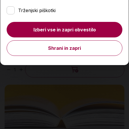
Trženjski piškotki
Izberi vse in zapri obvestilo
Zlate Grimmove pravljice
Shrani in zapri
44,99 €
Količina