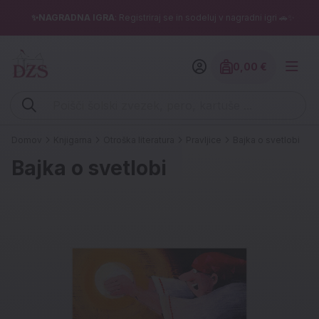
✨NAGRADNA IGRA
: Registriraj se in sodeluj v nagradni igri 🚗✨
0,00 €
Znesek izdelko
Vpišite iskalni niz (šolski zvezek, pero, kartuše ...)
Domov
Knjigarna
Otroška literatura
Pravljice
Bajka o svetlobi
Bajka o svetlobi