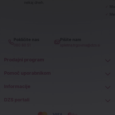
nekaj dneh.
✓
Mo
✓
Me
Pokličite nas
Pišite nam
080 80 51
spletna.trgovina@dzs.si
Prodajni program
Pomoč uporabnikom
Informacije
DZS portali