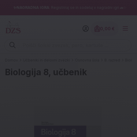
✨NAGRADNA IGRA
: Registriraj se in sodeluj v nagradni igri 🚗✨
0,00 €
Znesek izdelko
Vpišite iskalni niz (šolski zvezek, pero, kartuše ...)
Domov
Učbeniki in delovni zvezki
Osnovna šola
8. razred
Biolog
Biologija 8, učbenik