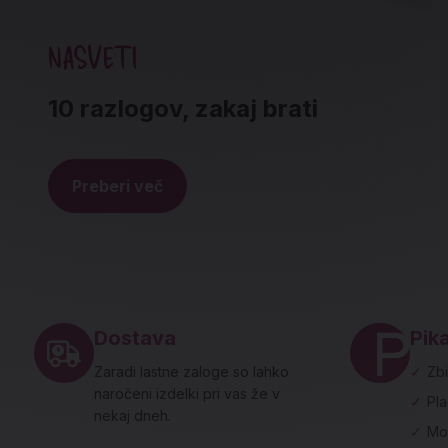
NASVETI
10 razlogov, zakaj brati
Preberi več
Noga strani - hitre povezave in social
Dostava
Pika
Zaradi lastne zaloge so lahko
✓
Zbi
naročeni izdelki pri vas že v
✓
Pl
nekaj dneh.
✓
Mo