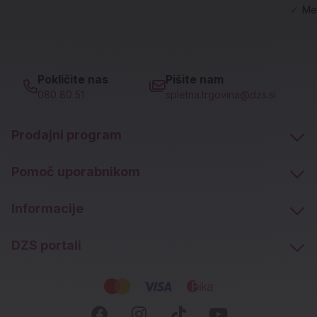
✓
Me
Pokličite nas
Pišite nam
080 80 51
spletna.trgovina@dzs.si
Prodajni program
Pomoč uporabnikom
Informacije
DZS portali
Socialna omrežja