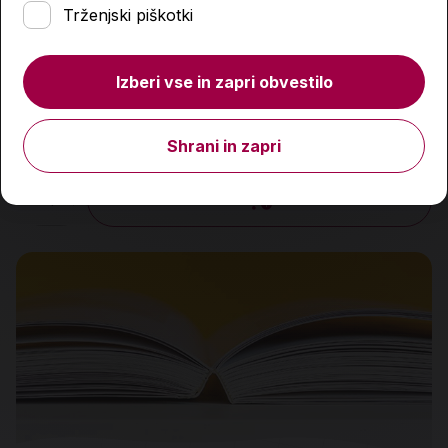
Trženjski piškotki
Izberi vse in zapri obvestilo
Moja prva kemija 1, samostojni delovni zvezek
16,90 €
Shrani in zapri
Količina