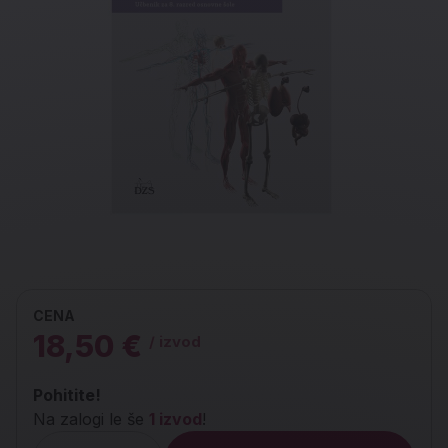
CENA
18,50 €
/ izvod
Pohitite!
Na zalogi le še
1 izvod
!