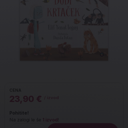
CENA
23,90 €
/ izvod
Pohitite!
Na zalogi le še
1 izvod
!