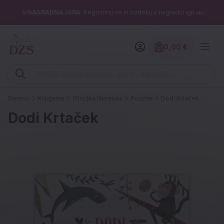
✨NAGRADNA IGRA
: Registriraj se in sodeluj v nagradni igri 🚗✨
0,00 €
Znesek izdelko
Vpišite iskalni niz (šolski zvezek, pero, kartuše ...)
Domov
Knjigarna
Otroška literatura
Poučne
Dodi Krtaček
Dodi Krtaček