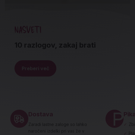
NASVETI
10 razlogov, zakaj brati
Preberi več
Noga strani - hitre povezave in social
Dostava
Pika
Zaradi lastne zaloge so lahko
✓
Zbi
naročeni izdelki pri vas že v
✓
Pl