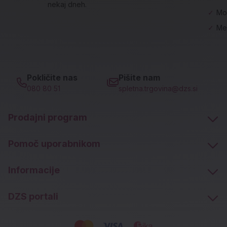
nekaj dneh.
✓
Mo
✓
Me
Pokličite nas
Pišite nam
080 80 51
spletna.trgovina@dzs.si
Prodajni program
Pomoč uporabnikom
Informacije
DZS portali