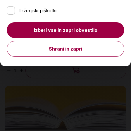
Trženjski piškotki
Lahko se..umirim-vodnik za malčke po močnih čustvih
Izberi vse in zapri obvestilo
14,99 €
Shrani in zapri
Predvidena dobava:
14. 8. 2026*
Količina