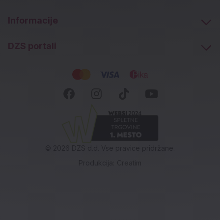
Informacije
DZS portali
Socialna omrežja
Facebook (novo okno)
Instagram (novo okn
Tiktok (novo ok
Youtube (n
© 2026 DZS d.d. Vse pravice pridržane.
Produkcija:
Creatim