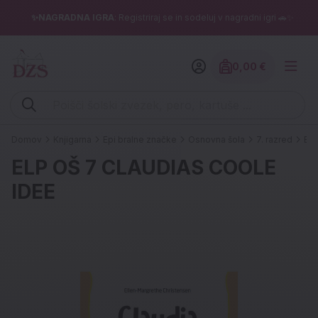
✨NAGRADNA IGRA
: Registriraj se in sodeluj v nagradni igri 🚗✨
0,00 €
Znesek izdelko
Vpišite iskalni niz (šolski zvezek, pero, kartuše ...)
Domov
Knjigarna
Epi bralne značke
Osnovna šola
7. razred
EL
ELP OŠ 7 CLAUDIAS COOLE
IDEE