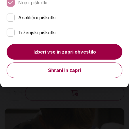
Nujni piškotki
Analitični piškotki
Trženjski piškotki
Izberi vse in zapri obvestilo
BOY
Shrani in zapri
11,00 €
Količina