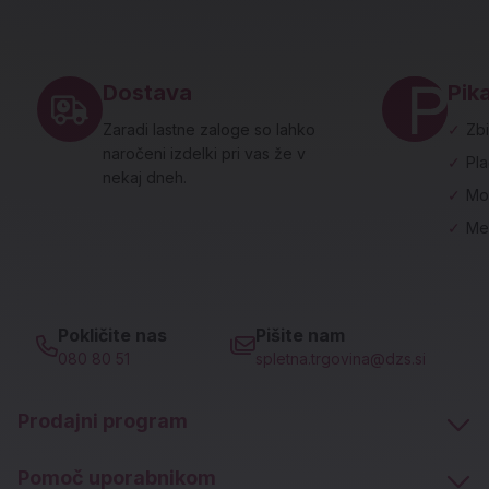
Noga strani - hitre povezave in social
Dostava
Pika
Zaradi lastne zaloge so lahko
✓
Zbi
naročeni izdelki pri vas že v
✓
Pl
nekaj dneh.
✓
Mo
✓
Me
Pokličite nas
Pišite nam
080 80 51
spletna.trgovina@dzs.si
Prodajni program
Pomoč uporabnikom