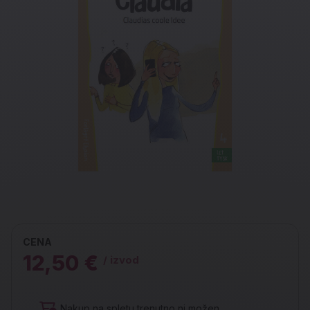
CENA
12,50 €
/ izvod
Nakup na spletu trenutno ni možen.