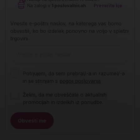
Na zalogi v
1
poslovalnicah
Preverite kje
Vnesite e-poštni naslov, na katerega vas bomo
obvestili, ko bo izdelek ponovno na voljo v spletni
trgovini.
Potrjujem, da sem prebral/-a in razumel/-a
in se strinjam s
pogoji poslovanja
Želim, da me obveščate o aktualnih
promocijah in izdelkih iz ponudbe.
Obvesti me