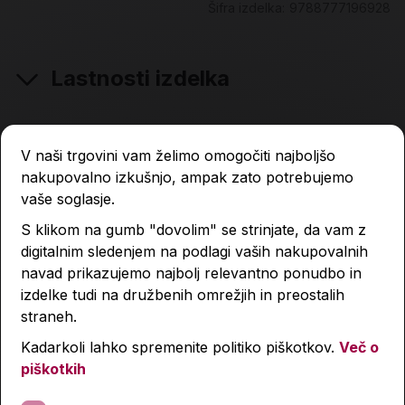
Šifra izdelka:
9788777196928
Lastnosti izdelka
Podobni izdelki
V naši trgovini vam želimo omogočiti najboljšo
nakupovalno izkušnjo, ampak zato potrebujemo
vaše soglasje.
S klikom na gumb "dovolim" se strinjate, da vam z
digitalnim sledenjem na podlagi vaših nakupovalnih
navad prikazujemo najbolj relevantno ponudbo in
izdelke tudi na družbenih omrežjih in preostalih
straneh.
Kadarkoli lahko spremenite politiko piškotkov.
Več o
piškotkih