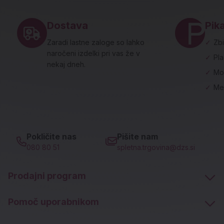
Noga strani - hitre povezave in social
Dostava
Pika
Zaradi lastne zaloge so lahko
✓
Zbi
naročeni izdelki pri vas že v
✓
Pl
nekaj dneh.
✓
Mo
✓
Me
Pokličite nas
Pišite nam
080 80 51
spletna.trgovina@dzs.si
Prodajni program
Pomoč uporabnikom