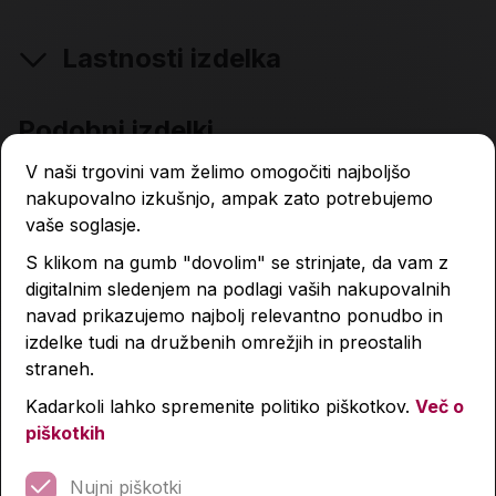
Lastnosti izdelka
Podobni izdelki
V naši trgovini vam želimo omogočiti najboljšo
nakupovalno izkušnjo, ampak zato potrebujemo
vaše soglasje.
S klikom na gumb "dovolim" se strinjate, da vam z
digitalnim sledenjem na podlagi vaših nakupovalnih
navad prikazujemo najbolj relevantno ponudbo in
izdelke tudi na družbenih omrežjih in preostalih
straneh.
Kadarkoli lahko spremenite politiko piškotkov.
Več o
piškotkih
Nujni piškotki