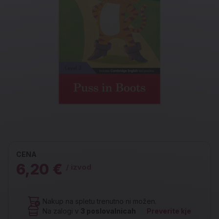
CENA
6,20 €
/ izvod
Nakup na spletu trenutno ni možen.
Na zalogi v
3
poslovalnicah
Preverite kje