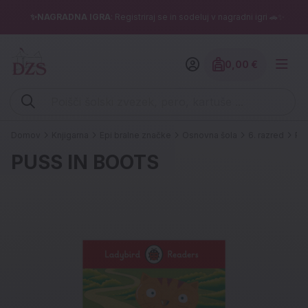
✨NAGRADNA IGRA
: Registriraj se in sodeluj v nagradni igri 🚗✨
0,00 €
Znesek izdelko
Vpišite iskalni niz (šolski zvezek, pero, kartuše ...)
Domov
Knjigarna
Epi bralne značke
Osnovna šola
6. razred
PU
PUSS IN BOOTS