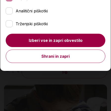
Analitični piškotki
Trženjski piškotki
Izberi vse in zapri obvestilo
PISANI SVET ZNANJA ZGODOVINA 6, DZ za
zgodovino v 6. razredu
Shrani in zapri
16,50 €
Količina