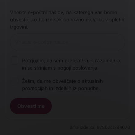
Vnesite e-poštni naslov, na katerega vas bomo
obvestili, ko bo izdelek ponovno na voljo v spletni
trgovini.
Potrjujem, da sem prebral/-a in razumel/-a
in se strinjam s
pogoji poslovanja
Želim, da me obveščate o aktualnih
promocijah in izdelkih iz ponudbe.
Obvesti me
Šifra izdelka:
9780241284070