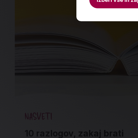
NASVETI
10 razlogov, zakaj brati