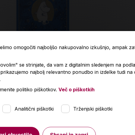
 želimo omogočiti najboljšo nakupovalno izkušnjo, ampak z
indolski svet
Diebe im G
volim" se strinjate, da vam z digitalnim sledenjem na podla
rikazujemo najbolj relevantno ponudbo in izdelke tudi na
.
,90 €
2,50 €
menite politiko piškotkov.
Več o piškotkih
V košarico
Količina
Količin
Analitični piškotki
Trženjski piškotki
pri obvestilo
Shrani in zapri