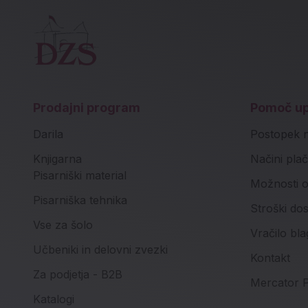
Prodajni program
Pomoč u
Darila
Postopek 
Knjigarna
Načini plač
Pisarniški material
Možnosti o
Pisarniška tehnika
Stroški do
Vse za šolo
Vračilo bla
Učbeniki in delovni zvezki
Kontakt
Za podjetja - B2B
Mercator P
Katalogi