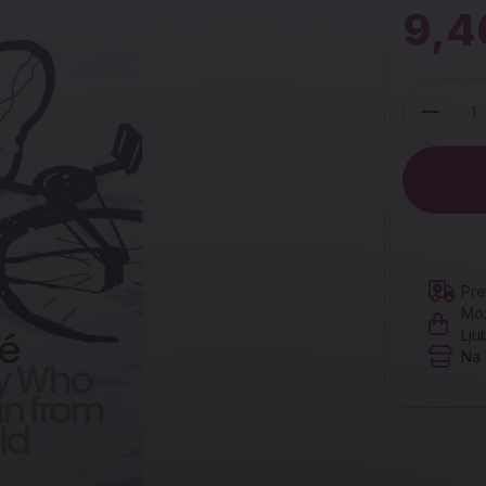
9,4
Količina
Pre
Mož
Lju
Na 