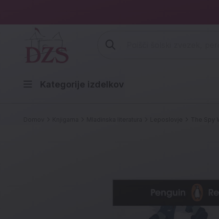
Vpišite iskalni niz (šolski zvezek,
Kategorije izdelkov
Domov
Knjigarna
Mladinska literatura
Leposlovje
The Spy 