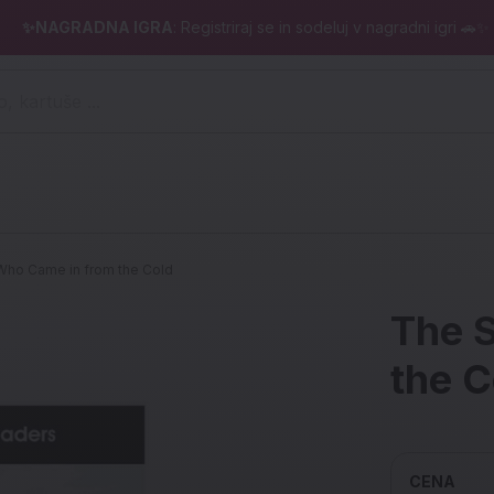
✨NAGRADNA IGRA
: Registriraj se in sodeluj v nagradni igri 🚗✨
 pero, kartuše ...)
Who Came in from the Cold
The 
the C
CENA