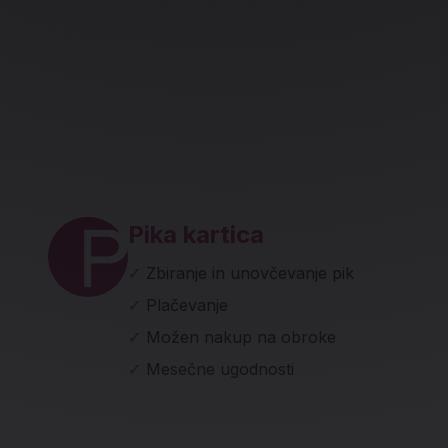
ave in socialna omrežja
Pika kartica
✓
Zbiranje in unovčevanje pik
✓
Plačevanje
✓
Možen nakup na obroke
✓
Mesečne ugodnosti