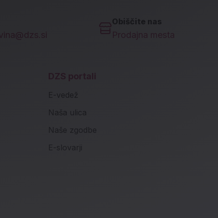
Obiščite nas
ovina@dzs.si
Prodajna mesta
DZS portali
E-vedež
Naša ulica
Naše zgodbe
E-slovarji