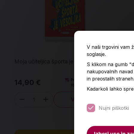
V naši trgovini vam
soglasje.
Moja učiteljica športa je vesoljka
Mum
S klikom na gumb "do
nakupovalnih navad p
in preostalih straneh
Predvidena dobava:
14,90 €
59
15. 8. 2026*
Kadarkoli lahko spre
V košarico
Količina
Nujni piškotki
Izberi vse in za