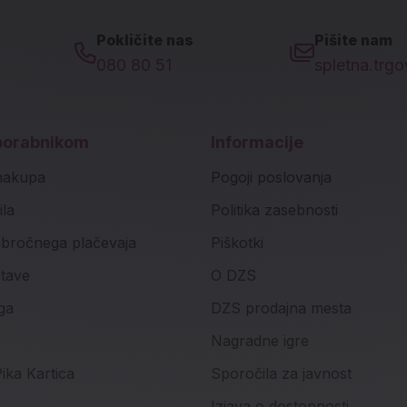
Pokličite nas
Pišite nam
080 80 51
spletna.trg
porabnikom
Informacije
nakupa
Pogoji poslovanja
ila
Politika zasebnosti
bročnega plačevaja
Piškotki
stave
O DZS
ga
DZS prodajna mesta
Nagradne igre
ika Kartica
Sporočila za javnost
Izjava o dostopnosti