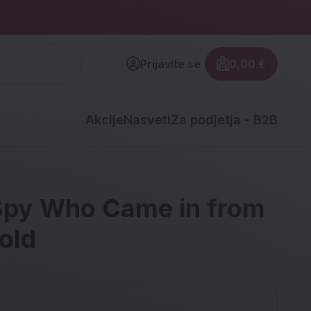
Prijavite se
0,00 €
Znesek izdel
Akcije
Nasveti
Za podjetja - B2B
Spy Who Came in from
old