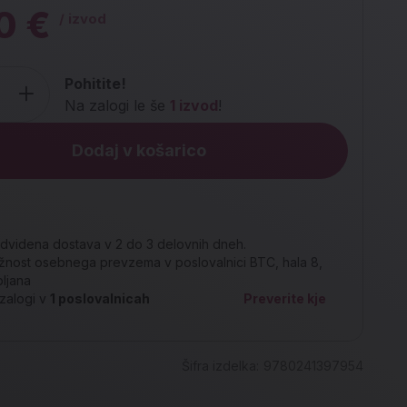
0 €
/ izvod
Pohitite!
Na zalogi le še
1 izvod
!
Dodaj v košarico
dvidena dostava v 2 do 3 delovnih dneh.
nost osebnega prevzema v poslovalnici BTC, hala 8,
bljana
zalogi v
1
poslovalnicah
Preverite kje
Šifra izdelka:
9780241397954