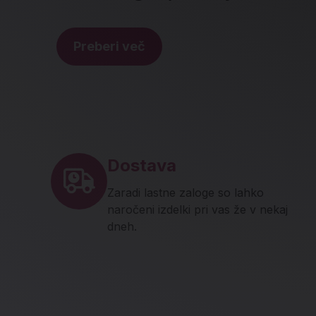
Preberi več
Noga strani - hitre povez
Dostava
Zaradi lastne zaloge so lahko
naročeni izdelki pri vas že v nekaj
dneh.