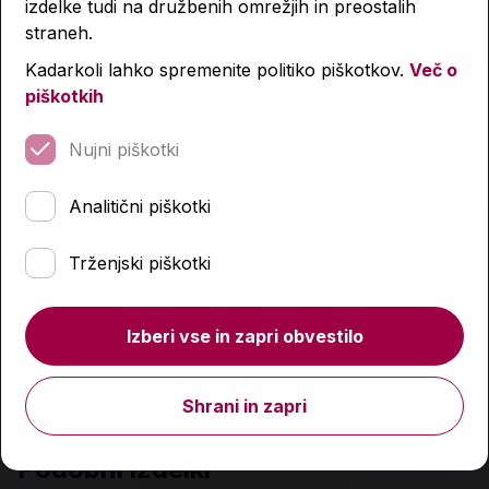
izdelke tudi na družbenih omrežjih in preostalih
straneh.
Kadarkoli lahko spremenite politiko piškotkov.
Več o
piškotkih
Nujni piškotki
Analitični piškotki
Šolski zvezek, Gorjuss Santoro, A5, črtani 9 mm,
Trženjski piškotki
različni motivi
1,79 €
Izberi vse in zapri obvestilo
Količina
Shrani in zapri
Podobni izdelki