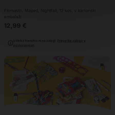
Flomastri, Maped, Nightfall, 12 kos, v kartonski
embalaži
12,99 €
Izdelka trenutno ni na zalogi.
Preverite zalogo v
poslovalnicah
.