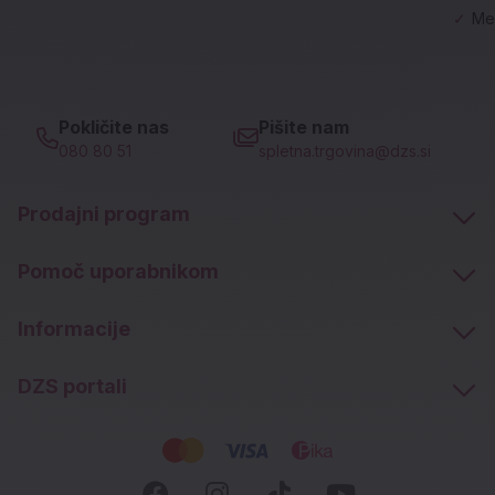
✓
Me
Pokličite nas
Pišite nam
080 80 51
spletna.trgovina@dzs.si
Prodajni program
Pomoč uporabnikom
Informacije
DZS portali
Socialna omrežja