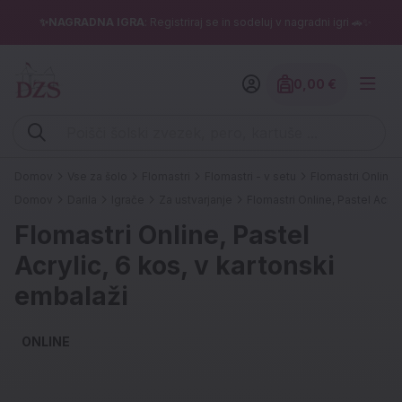
✨NAGRADNA IGRA
: Registriraj se in sodeluj v nagradni igri 🚗✨
0,00 €
Znesek izdelko
Vpišite iskalni niz (šolski zvezek, pero, kartuše ...)
Domov
Vse za šolo
Flomastri
Flomastri - v setu
Flomastri Online,
Domov
Darila
Igrače
Za ustvarjanje
Flomastri Online, Pastel Acryl
Flomastri Online, Pastel
Acrylic, 6 kos, v kartonski
embalaži
ONLINE