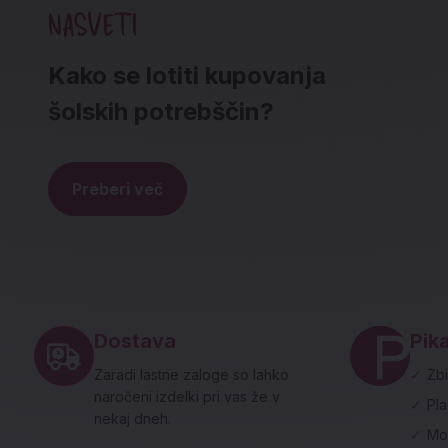
NASVETI
Kako se lotiti kupovanja
šolskih potrebščin?
Preberi več
Noga strani - hitre povezave in social
Dostava
Pika
Zaradi lastne zaloge so lahko
✓
Zbi
naročeni izdelki pri vas že v
✓
Pl
nekaj dneh.
✓
Mo