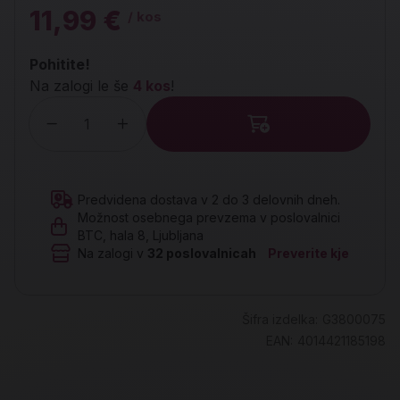
11,99 €
/ kos
Pohitite!
Na zalogi le še
4 kos
!
Količina
Predvidena dostava v 2 do 3 delovnih dneh.
Možnost osebnega prevzema v poslovalnici
BTC, hala 8, Ljubljana
Na zalogi v
32
poslovalnicah
Preverite kje
Šifra izdelka:
G3800075
EAN:
4014421185198