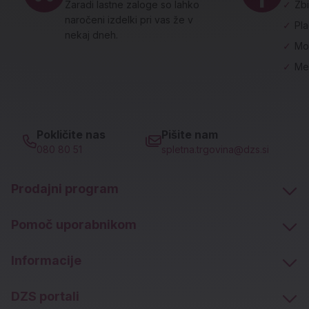
Zaradi lastne zaloge so lahko
✓
Zbi
naročeni izdelki pri vas že v
✓
Pl
nekaj dneh.
✓
Mo
✓
Me
Pokličite nas
Pišite nam
080 80 51
spletna.trgovina@dzs.si
Prodajni program
Pomoč uporabnikom
Informacije
DZS portali