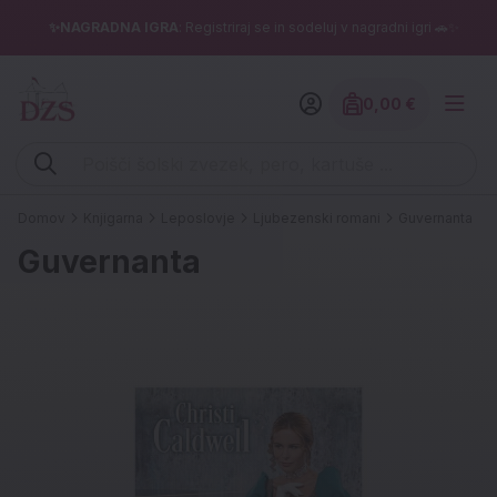
✨NAGRADNA IGRA
: Registriraj se in sodeluj v nagradni igri 🚗✨
0,00 €
Znesek izdelko
Vpišite iskalni niz (šolski zvezek, pero, kartuše ...)
Domov
Knjigarna
Leposlovje
Ljubezenski romani
Guvernanta
Guvernanta