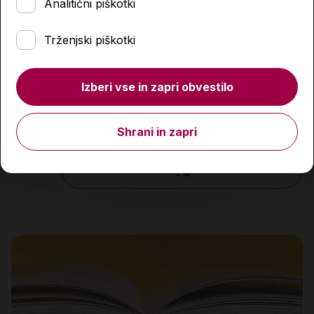
Analitični piškotki
Trženjski piškotki
Izberi vse in zapri obvestilo
Kosec in vrabčevka
16,90 €
Shrani in zapri
Količina