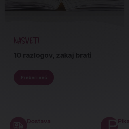
NASVETI
10 razlogov, zakaj brati
Preberi več
Noga strani - hitre povezave in social
Dostava
Pika