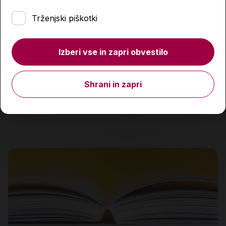
Trženjski piškotki
Nikola Jokić: nikar tako resno
Izberi vse in zapri obvestilo
29,90 €
Shrani in zapri
Količina