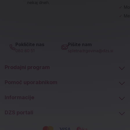
nekaj dneh.
✓
Mo
✓
Me
Pokličite nas
Pišite nam
080 80 51
spletna.trgovina@dzs.si
Prodajni program
Pomoč uporabnikom
Informacije
DZS portali