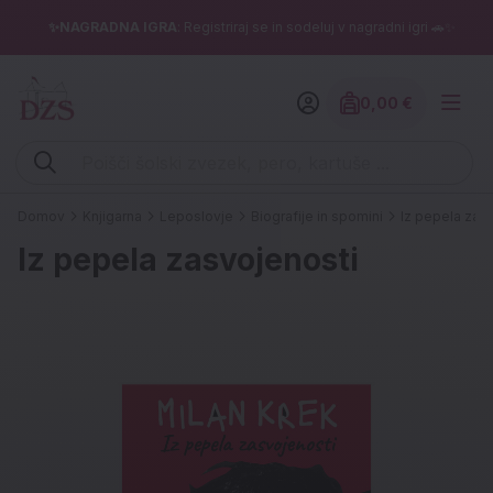
✨NAGRADNA IGRA
: Registriraj se in sodeluj v nagradni igri 🚗✨
0,00 €
Znesek izdelko
Vpišite iskalni niz (šolski zvezek, pero, kartuše ...)
Domov
Knjigarna
Leposlovje
Biografije in spomini
Iz pepela zas
Iz pepela zasvojenosti