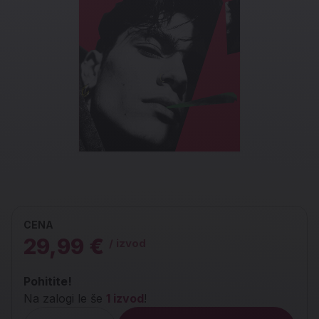
CENA
29,99 €
/ izvod
Pohitite!
Na zalogi le še
1 izvod
!