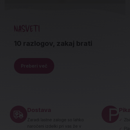
NASVETI
10 razlogov, zakaj brati
Preberi več
Noga strani - hitre povezave in social
Dostava
Pika
Zaradi lastne zaloge so lahko
✓
Zbi
naročeni izdelki pri vas že v
✓
Pl