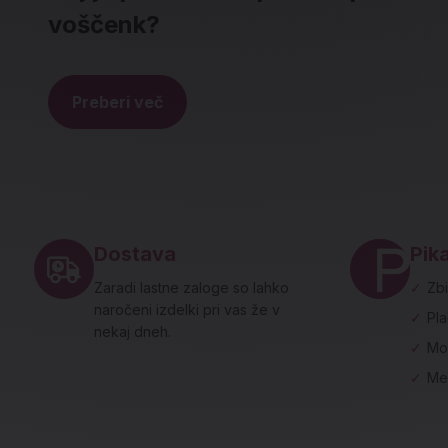
voščenk?
Preberi več
Noga strani - hitre povezave in social
Dostava
Pika
Zaradi lastne zaloge so lahko
✓
Zbi
naročeni izdelki pri vas že v
✓
Pl
nekaj dneh.
✓
Mo
✓
Me