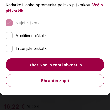
Kadarkoli lahko spremenite politiko piškotkov.
Več o
piškotkih
Nujni piškotki
Analitični piškotki
Trženjski piškotki
Izberi vse in zapri obvestilo
Shrani in zapri
Fizika, narava, življenje 1, računske naloge
16,22 €
16,90 €