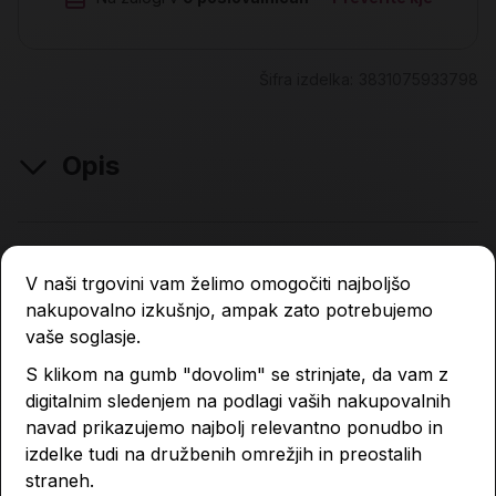
Šifra izdelka:
3831075933798
Opis
Lastnosti izdelka
V naši trgovini vam želimo omogočiti najboljšo
nakupovalno izkušnjo, ampak zato potrebujemo
vaše soglasje.
Podobni izdelki
S klikom na gumb "dovolim" se strinjate, da vam z
digitalnim sledenjem na podlagi vaših nakupovalnih
navad prikazujemo najbolj relevantno ponudbo in
-4 %
-4 %
izdelke tudi na družbenih omrežjih in preostalih
straneh.