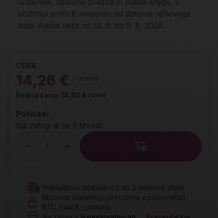
učbenike, delovne zvezke in ostale knjige, v
obdobju prvih 6 mesecev od datuma njihovega
izida. Akcija velja od 10. 6. do 9. 8. 2026.
CENA
14,26 €
/ izvod
Redna cena:
14,85 €
/ izvod
Pohitite!
Na zalogi le še
5 izvod
!
Količina
Predvidena dostava v 2 do 3 delovnih dneh.
Možnost osebnega prevzema v poslovalnici
BTC, hala 8, Ljubljana
Na zalogi v
9
poslovalnicah
Preverite kje