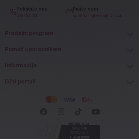
Pokličite nas
Pišite nam
080 80 51
spletna.trgovina@dzs.si
Prodajni program
Pomoč uporabnikom
Informacije
DZS portali
Socialna omrežja
Facebook (novo okno)
Instagram (novo okn
Tiktok (novo ok
Youtube (n