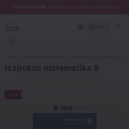
✨NAGRADNA IGRA
: Registriraj se in sodeluj v nagradni igri 🚗✨
0,00 €
Znesek izdelko
Vpišite iskalni niz (šolski zvezek, pero, kartuše ...)
Domov
Učbeniki in delovni zvezki
Osnovna šola
8. razred
Izziro
Izzirokus matematika 8
-4 %