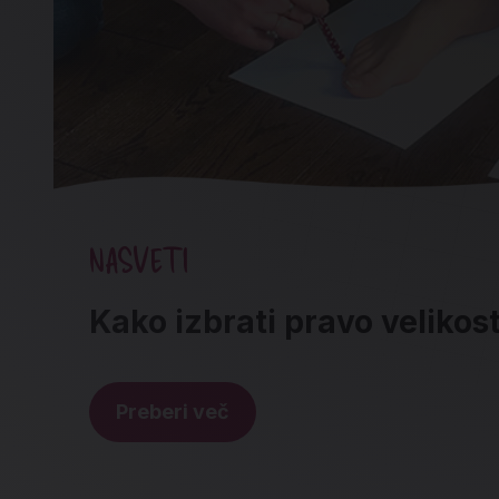
NASVETI
Kako izbrati pravo velikos
Preberi več