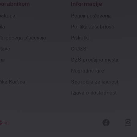
porabnikom
Informacije
nakupa
Pogoji poslovanja
ila
Politika zasebnosti
bročnega plačevaja
Piškotki
stave
O DZS
ga
DZS prodajna mesta
Nagradne igre
ika Kartica
Sporočila za javnost
Izjava o dostopnosti
Faceboo
I
Socialna omrežja