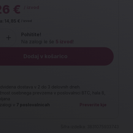
26 €
/ izvod
a:
14,85 €
/ izvod
Pohitite!
Na zalogi le še
5 izvod
!
Dodaj v košarico
dvidena dostava v 2 do 3 delovnih dneh.
nost osebnega prevzema v poslovalnici BTC, hala 8,
bljana
zalogi v
7
poslovalnicah
Preverite kje
Šifra izdelka:
3831075933743