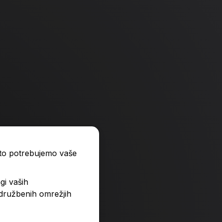
-4 %
-4 %
ato potrebujemo vaše
gi vaših
 družbenih omrežjih