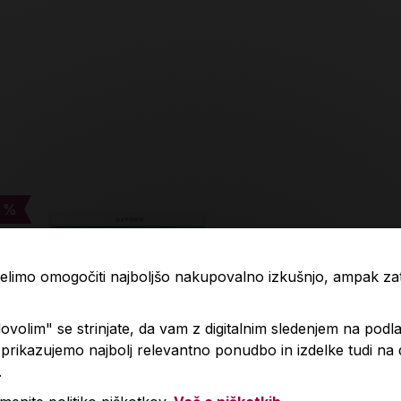
 %
 %
-4 %
-4 %
 želimo omogočiti najboljšo nakupovalno izkušnjo, ampak z
volim" se strinjate, da vam z digitalnim sledenjem na podla
rikazujemo najbolj relevantno ponudbo in izdelke tudi na
.