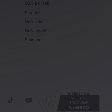
DZS portali
E-vedež
Naša ulica
Naše zgodbe
E-slovarji
k (novo okno)
nstagram (novo okno)
Tiktok (novo okno)
Youtube (novo okno)