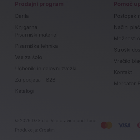
Prodajni program
Pomoč u
Darila
Postopek 
Knjigarna
Načini plač
Pisarniški material
Možnosti o
Pisarniška tehnika
Stroški do
Vse za šolo
Vračilo bla
Učbeniki in delovni zvezki
Kontakt
Za podjetja - B2B
Mercator P
Katalogi
© 2026 DZS d.d. Vse pravice pridržane.
Produkcija:
Creatim