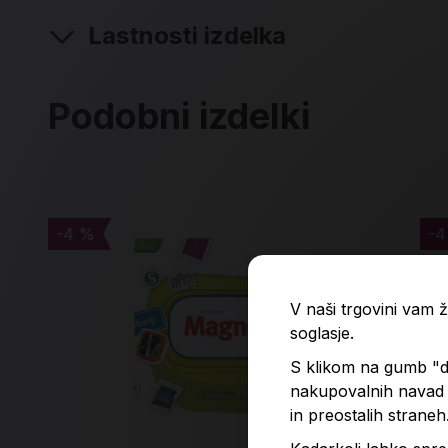
Lastnosti izdelka
Podobni izdelki
-4 %
-4 %
-4
-4
V naši trgovini vam
soglasje.
S klikom na gumb "do
nakupovalnih navad p
in preostalih straneh