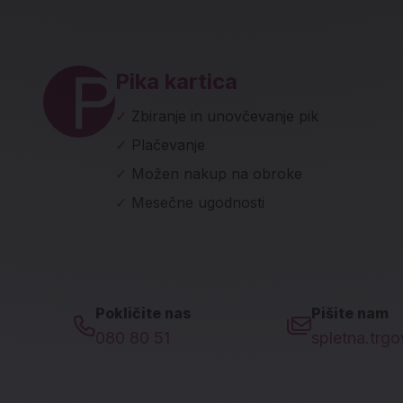
ave in socialna omrežja
Pika kartica
✓
Zbiranje in unovčevanje pik
✓
Plačevanje
✓
Možen nakup na obroke
✓
Mesečne ugodnosti
Pokličite nas
Pišite nam
080 80 51
spletna.trg