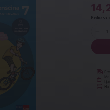
14,
Redna cen
Količina
Pre
Mož
Lju
Na 