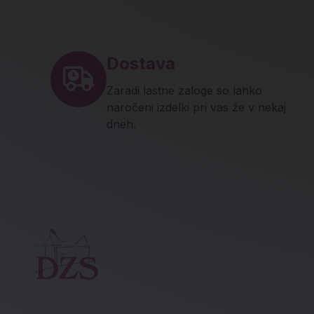
Noga strani - hitre povez
Dostava
Zaradi lastne zaloge so lahko
naročeni izdelki pri vas že v nekaj
dneh.