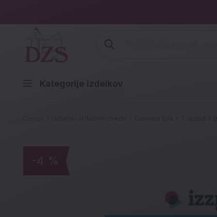
Vpišite iskalni niz (šolski zvezek,
Kategorije izdelkov
Domov
Učbeniki in delovni zvezki
Osnovna šola
7. razred
I
-4 %