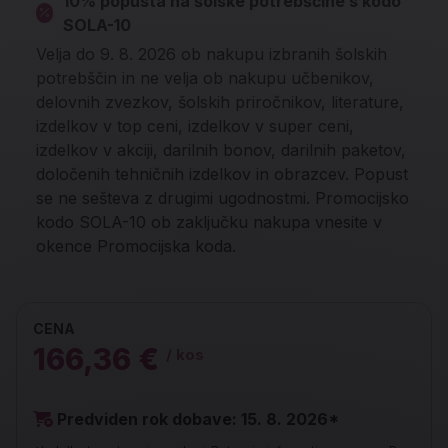
10% popusta na šolske potrebščine s kodo
SOLA-10
Velja do 9. 8. 2026 ob nakupu izbranih šolskih
potrebščin in ne velja ob nakupu učbenikov,
delovnih zvezkov, šolskih priročnikov, literature,
izdelkov v top ceni, izdelkov v super ceni,
izdelkov v akciji, darilnih bonov, darilnih paketov,
določenih tehničnih izdelkov in obrazcev. Popust
se ne sešteva z drugimi ugodnostmi. Promocijsko
kodo SOLA-10 ob zaključku nakupa vnesite v
okence Promocijska koda.
CENA
166,36 €
/ kos
Predviden rok dobave: 15. 8. 2026*