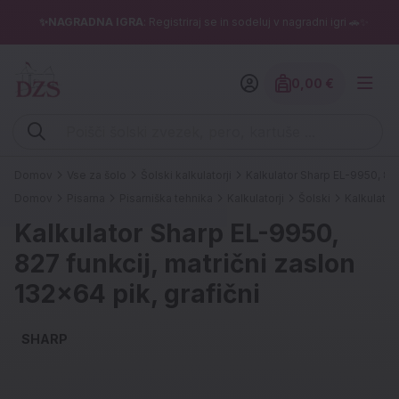
✨NAGRADNA IGRA
: Registriraj se in sodeluj v nagradni igri 🚗✨
0,00 €
Znesek izdelko
Vpišite iskalni niz (šolski zvezek, pero, kartuše ...)
Domov
Vse za šolo
Šolski kalkulatorji
Kalkulator Sharp EL-9950, 827
Domov
Pisarna
Pisarniška tehnika
Kalkulatorji
Šolski
Kalkulator
Kalkulator Sharp EL-9950,
827 funkcij, matrični zaslon
132x64 pik, grafični
SHARP