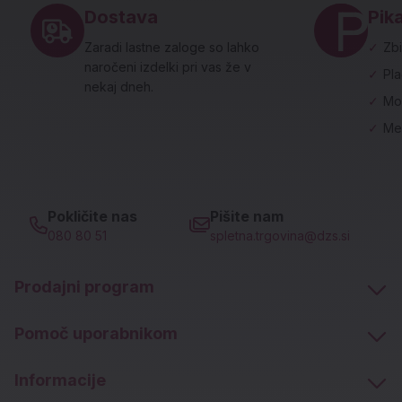
Dostava
Pika
Zaradi lastne zaloge so lahko
✓
Zbi
naročeni izdelki pri vas že v
✓
Pl
nekaj dneh.
✓
Mo
✓
Me
Pokličite nas
Pišite nam
080 80 51
spletna.trgovina@dzs.si
Prodajni program
Pomoč uporabnikom
Informacije