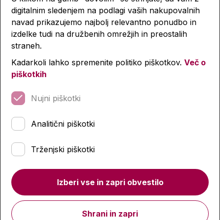
digitalnim sledenjem na podlagi vaših nakupovalnih
Lastnosti izdelka
navad prikazujemo najbolj relevantno ponudbo in
izdelke tudi na družbenih omrežjih in preostalih
straneh.
Ob nakupu vam priporočamo
Kadarkoli lahko spremenite politiko piškotkov.
Več o
piškotkih
Nujni piškotki
Analitični piškotki
Trženjski piškotki
Izberi vse in zapri obvestilo
Shrani in zapri