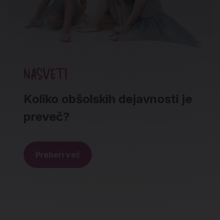
NASVETI
Koliko obšolskih dejavnosti je
preveč?
Preberi več
Noga strani - hitre povezave in social