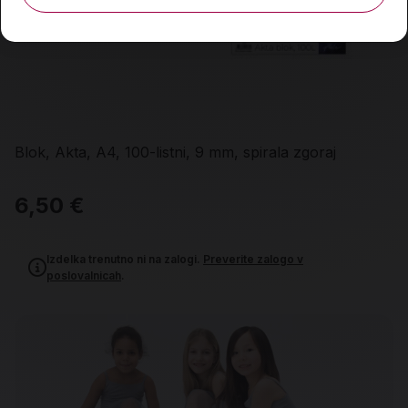
Blok, Akta, A4, 100-listni, 9 mm, spirala zgoraj
6,50 €
Izdelka trenutno ni na zalogi.
Preverite zalogo v
poslovalnicah
.