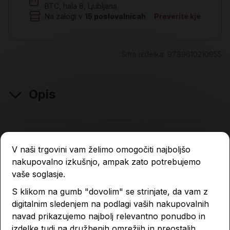
BTC, hala 8, Ljubljana
Na zalogi v
15
poslovalnicah
Preverite kje
Šifra izdelka:
9789610210955
Opis
Lastnosti izdelka
V naši trgovini vam želimo omogočiti najboljšo
nakupovalno izkušnjo, ampak zato potrebujemo
vaše soglasje.
Podobni izdelki
S klikom na gumb "dovolim" se strinjate, da vam z
digitalnim sledenjem na podlagi vaših nakupovalnih
navad prikazujemo najbolj relevantno ponudbo in
-4 %
-4 %
izdelke tudi na družbenih omrežjih in preostalih