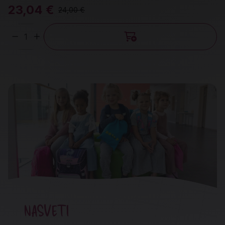
23,04 €
24,00 €
Količina
NASVETI