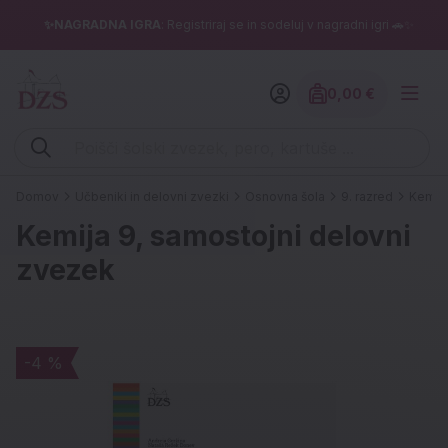
✨NAGRADNA IGRA
: Registriraj se in sodeluj v nagradni igri 🚗✨
0,00 €
Znesek izdelko
Vpišite iskalni niz (šolski zvezek, pero, kartuše ...)
Domov
Učbeniki in delovni zvezki
Osnovna šola
9. razred
Kemija
Kemija 9, samostojni delovni
zvezek
-4 %