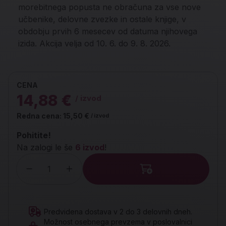
morebitnega popusta ne obračuna za vse nove
učbenike, delovne zvezke in ostale knjige, v
obdobju prvih 6 mesecev od datuma njihovega
izida. Akcija velja od 10. 6. do 9. 8. 2026.
CENA
14,88 €
/ izvod
Redna cena:
15,50 €
/ izvod
Pohitite!
Na zalogi le še
6 izvod
!
Količina
Predvidena dostava v 2 do 3 delovnih dneh.
Možnost osebnega prevzema v poslovalnici