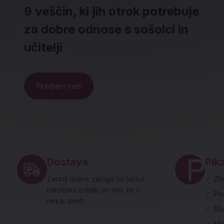
9 veščin, ki jih otrok potrebuje
za dobre odnose s sošolci in
učitelji
Preberi več
Noga strani - hitre povezave in social
Dostava
Pika
Zaradi lastne zaloge so lahko
✓
Zbi
naročeni izdelki pri vas že v
✓
Pl
nekaj dneh.
✓
Mo
✓
Me