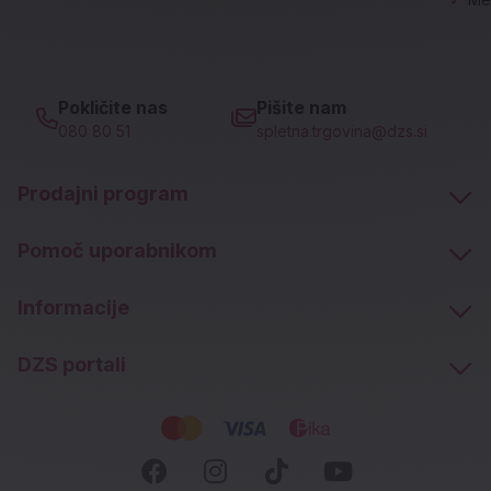
Pokličite nas
Pišite nam
080 80 51
spletna.trgovina@dzs.si
Prodajni program
Pomoč uporabnikom
Informacije
DZS portali
Socialna omrežja
Facebook (novo okno)
Instagram (novo okn
Tiktok (novo ok
Youtube (n