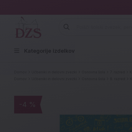
Vpišite iskalni niz (šolski zvezek,
Kategorije izdelkov
Domov
Učbeniki in delovni zvezki
Osnovna šola
7. razred
K
Domov
Učbeniki in delovni zvezki
Osnovna šola
8. razred
K
-4 %