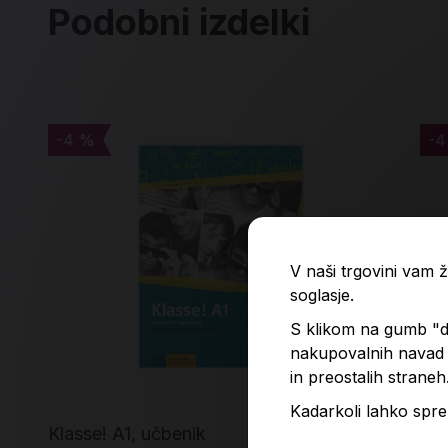
Podobni izdelki
-4 %
-4 %
-4
-4
V naši trgovini vam
soglasje.
S klikom na gumb "do
nakupovalnih navad p
in preostalih straneh
Kadarkoli lahko spre
Klasse! A1, učbenik
Slo