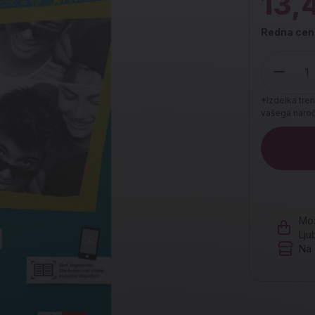
13,
Redna cen
*Izdelka tren
vašega naroči
Količina
Mož
Lju
Na 