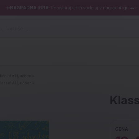
✨NAGRADNA IGRA
: Registriraj se in sodeluj v nagradni igri 🚗✨
 pero, kartuše ...)
lasse! A1.1, učbenik
lasse! A1.1, učbenik
Klass
CENA