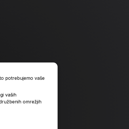
-4 %
-4 %
ato potrebujemo vaše
gi vaših
 družbenih omrežjih
vrope in Azije 7, samostojni
Svet matematike 7, va