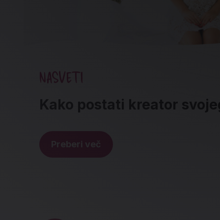
NASVETI
Kako postati kreator svoje
Preberi več
Noga strani - hitre povez