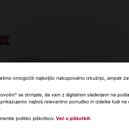
 %
 %
-4 %
-4 %
 želimo omogočiti najboljšo nakupovalno izkušnjo, ampak z
volim" se strinjate, da vam z digitalnim sledenjem na podla
rikazujemo najbolj relevantno ponudbo in izdelke tudi na
.
menite politiko piškotkov.
Več o piškotkih
venščina v oblaku 7+, samostojni
Geografija E