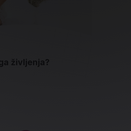
ga življenja?
ave in socialna omrežja