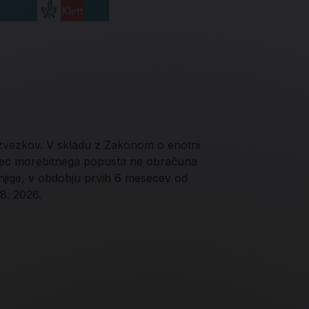
 zvezkov. V skladu z Zakonom o enotni
jalec morebitnega popusta ne obračuna
njige, v obdobju prvih 6 mesecev od
 8. 2026.