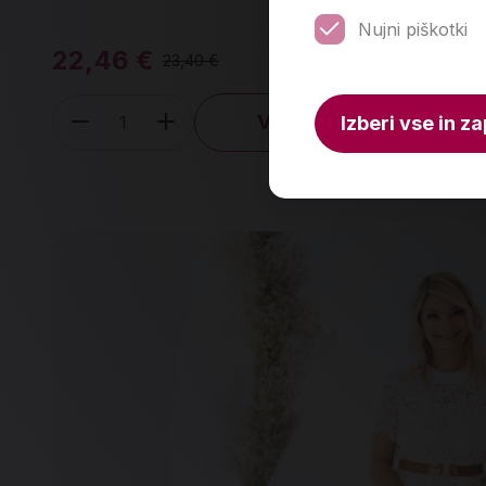
del
Nujni piškotki
22,46 €
23
23,40 €
V košarico
Izberi vse in za
Količina