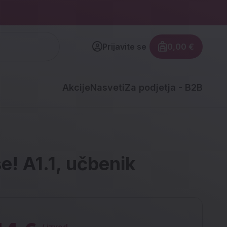
Prijavite se
0,00 €
Znesek izdel
Akcije
Nasveti
Za podjetja - B2B
e! A1.1, učbenik
/ izvod