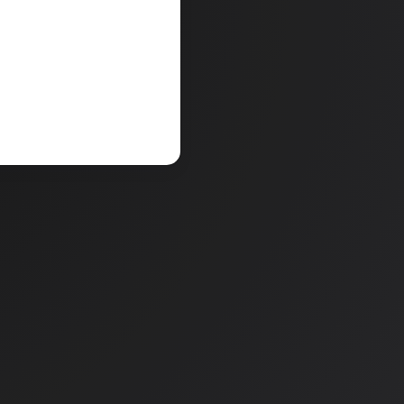
zek
12,48 €
6,40 €
13,00 €
V košarico
a
Količina