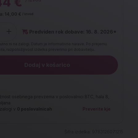
44 €
a:
14,00 €
/ izvod
Predviden rok dobave: 16. 8. 2026*
utno ni na zalogi. Datum je informativne narave. Po prejemu
la, razpoložljivost izdelka preverimo pri dobavitelju.
Dodaj v košarico
nost osebnega prevzema v poslovalnici BTC, hala 8,
bljana
zalogi v
0
poslovalnicah
Preverite kje
Šifra izdelka:
9783126071215