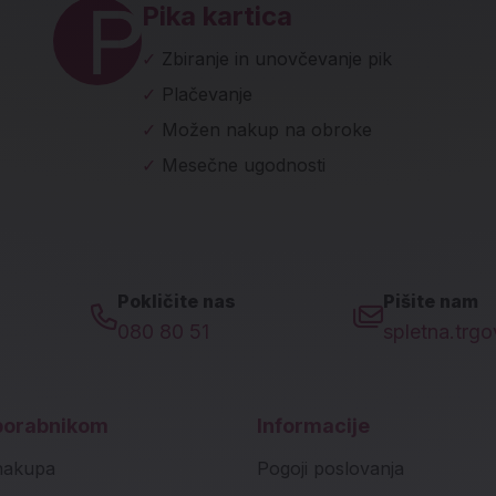
Pika kartica
✓
Zbiranje in unovčevanje pik
✓
Plačevanje
✓
Možen nakup na obroke
✓
Mesečne ugodnosti
Pokličite nas
Pišite nam
080 80 51
spletna.trg
porabnikom
Informacije
nakupa
Pogoji poslovanja