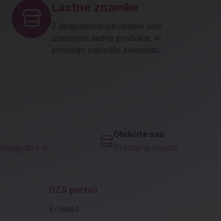
Lastne znamke
Z dolgoletnimi izkušnjami smo
izpopolnili lastne produkte, ki
prinašajo najboljšo kakovost.
Obiščite nas
ovina@dzs.si
Prodajna mesta
DZS portali
E-vedež