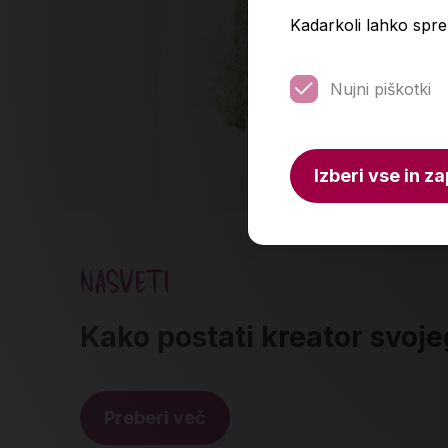
Kadarkoli lahko spre
Nujni piškotki
Izberi vse in za
NASVETI
Kako postati kreator svoje
Preberi več