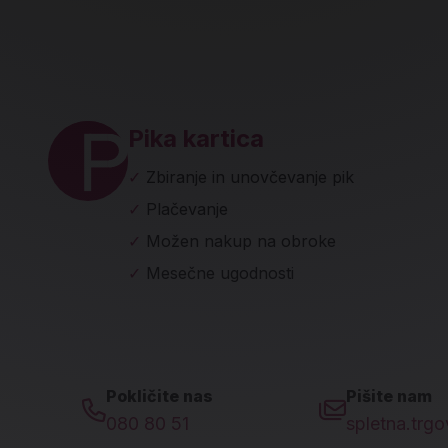
ave in socialna omrežja
Pika kartica
✓
Zbiranje in unovčevanje pik
✓
Plačevanje
✓
Možen nakup na obroke
✓
Mesečne ugodnosti
Pokličite nas
Pišite nam
080 80 51
spletna.trg