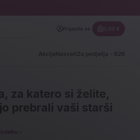
Prijavite se
0,00 €
Znesek izdel
Akcije
Nasveti
Za podjetja - B2B
a, za katero si želite,
jo prebrali vaši starši
izdelku