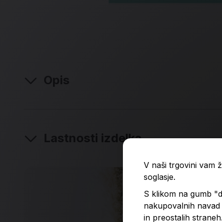
Opis
Lastnosti izdelka
V naši trgovini vam
soglasje.
S klikom na gumb "do
nakupovalnih navad p
in preostalih straneh