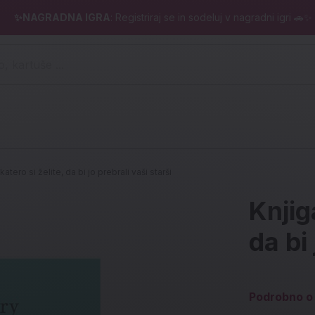
✨NAGRADNA IGRA
: Registriraj se in sodeluj v nagradni igri 🚗✨
 pero, kartuše ...)
katero si želite, da bi jo prebrali vaši starši
Knjig
da bi 
Podrobno o 