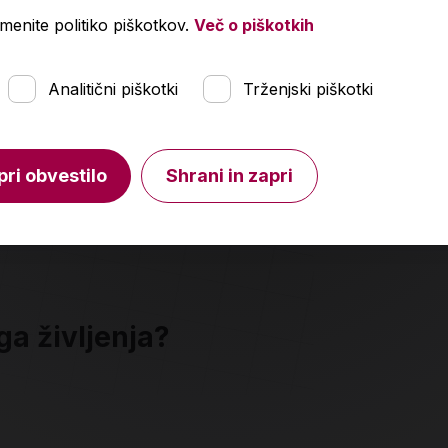
menite politiko piškotkov.
Več o piškotkih
Analitični piškotki
Trženjski piškotki
pri obvestilo
Shrani in zapri
ga življenja?