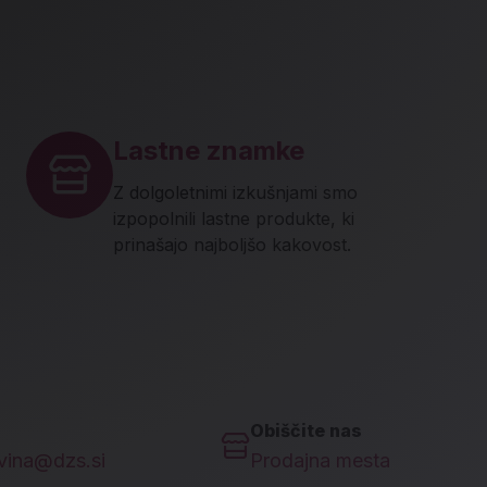
Lastne znamke
Z dolgoletnimi izkušnjami smo
izpopolnili lastne produkte, ki
prinašajo najboljšo kakovost.
Obiščite nas
ovina@dzs.si
Prodajna mesta