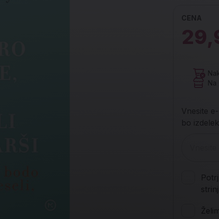
CENA
29,
Nak
Na 
Vnesite e-
bo izdelek
Potr
stri
Želi