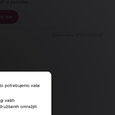
lkih iz ponudbe.
ti me
Šifra izdelka:
9789610159346
ato potrebujemo vaše
gi vaših
 družbenih omrežjih