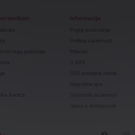
porabnikom
Informacije
nakupa
Pogoji poslovanja
ila
Politika zasebnosti
bročnega plačevaja
Piškotki
stave
O DZS
ga
DZS prodajna mesta
Nagradne igre
ika Kartica
Sporočila za javnost
Izjava o dostopnosti