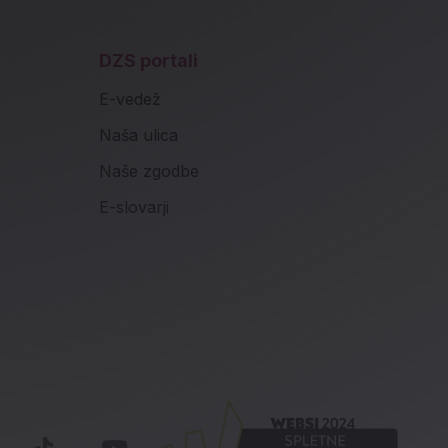
DZS portali
E-vedež
Naša ulica
Naše zgodbe
E-slovarji