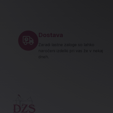
Noga strani - hitre povez
Dostava
Zaradi lastne zaloge so lahko
naročeni izdelki pri vas že v nekaj
dneh.