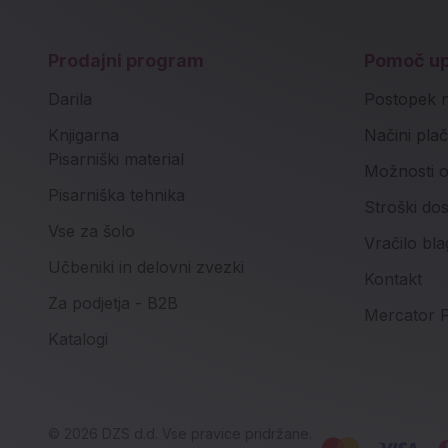
Prodajni program
Pomoč u
Darila
Postopek 
Knjigarna
Načini plač
Pisarniški material
Možnosti o
Pisarniška tehnika
Stroški do
Vse za šolo
Vračilo bla
Učbeniki in delovni zvezki
Kontakt
Za podjetja - B2B
Mercator P
Katalogi
© 2026 DZS d.d. Vse pravice pridržane.