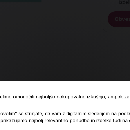
izde
Obves
 želimo omogočiti najboljšo nakupovalno izkušnjo, ampak z
volim" se strinjate, da vam z digitalnim sledenjem na podla
rikazujemo najbolj relevantno ponudbo in izdelke tudi na
.