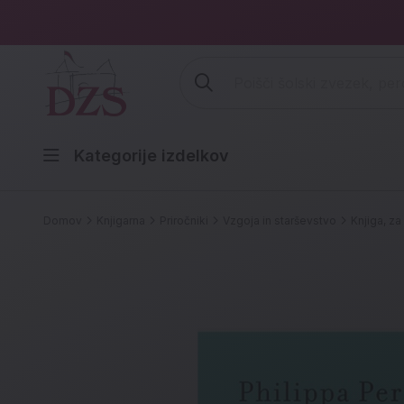
Vpišite iskalni niz (šolski zvezek,
Kategorije izdelkov
Domov
Knjigarna
Priročniki
Vzgoja in starševstvo
Knjiga, za 