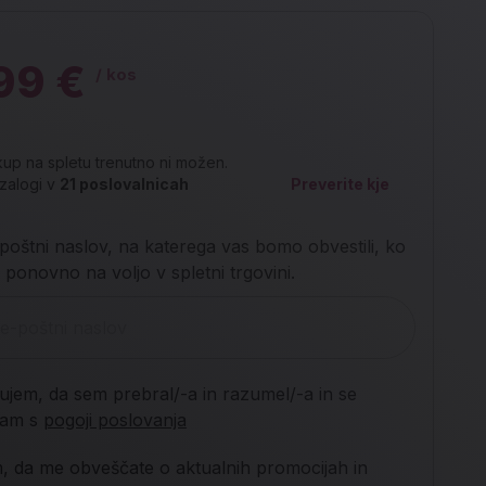
99 €
/ kos
up na spletu trenutno ni možen.
zalogi v
21
poslovalnicah
Preverite kje
poštni naslov, na katerega vas bomo obvestili, ko
 ponovno na voljo v spletni trgovini.
jujem, da sem prebral/-a in razumel/-a in se
njam s
pogoji poslovanja
m, da me obveščate o aktualnih promocijah in