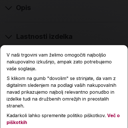
Opis
Lastnosti izdelka
Podobni izdelki
V naši trgovini vam želimo omogočiti najboljšo
nakupovalno izkušnjo, ampak zato potrebujemo
vaše soglasje.
S klikom na gumb "dovolim" se strinjate, da vam z
digitalnim sledenjem na podlagi vaših nakupovalnih
navad prikazujemo najbolj relevantno ponudbo in
izdelke tudi na družbenih omrežjih in preostalih
straneh.
Kadarkoli lahko spremenite politiko piškotkov.
Več o
piškotkih