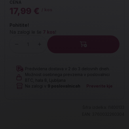
CENA
17,99 €
/ kos
Pohitite!
Na zalogi le še
7 kos
!
Količina
Predvidena dostava v 2 do 3 delovnih dneh.
Možnost osebnega prevzema v poslovalnici
BTC, hala 8, Ljubljana
Na zalogi v
9
poslovalnicah
Preverite kje
Šifra izdelka:
I1400133
EAN:
3760032260304