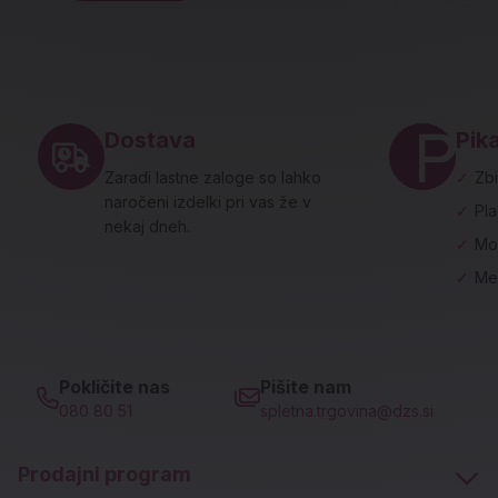
Noga strani - hitre povezave in social
Dostava
Pika
Zaradi lastne zaloge so lahko
✓
Zbi
naročeni izdelki pri vas že v
✓
Pl
nekaj dneh.
✓
Mo
✓
Me
Pokličite nas
Pišite nam
080 80 51
spletna.trgovina@dzs.si
Prodajni program