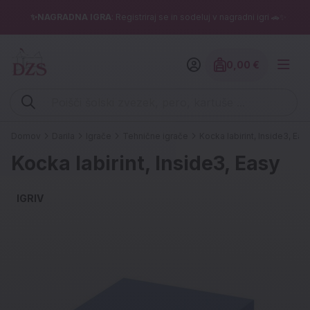
✨NAGRADNA IGRA
: Registriraj se in sodeluj v nagradni igri 🚗✨
0,00 €
Znesek izdelko
Vpišite iskalni niz (šolski zvezek, pero, kartuše ...)
Domov
Darila
Igrače
Tehnične igrače
Kocka labirint, Inside3, Eas
Kocka labirint, Inside3, Easy
IGRIV