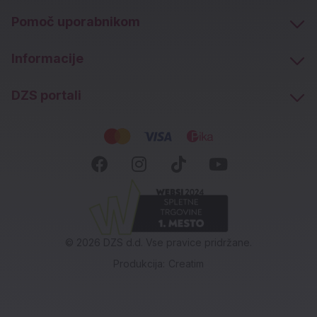
Pomoč uporabnikom
Informacije
DZS portali
Socialna omrežja
Facebook (novo okno)
Instagram (novo okn
Tiktok (novo ok
Youtube (n
© 2026 DZS d.d. Vse pravice pridržane.
Produkcija:
Creatim