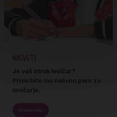
NASVETI
Je vaš otrok levičar?
Priskrbite mu nalivno pero za
levičarje.
Preberi več