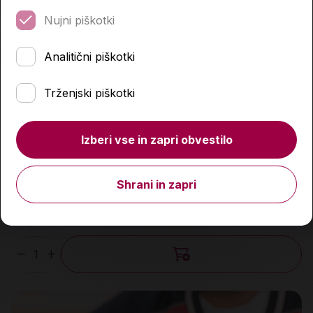
Nujni piškotki
Analitični piškotki
Trženjski piškotki
Izberi vse in zapri obvestilo
Kocka labirint, Inside3, Mean NoVice
Shrani in zapri
12,99 €
Količina