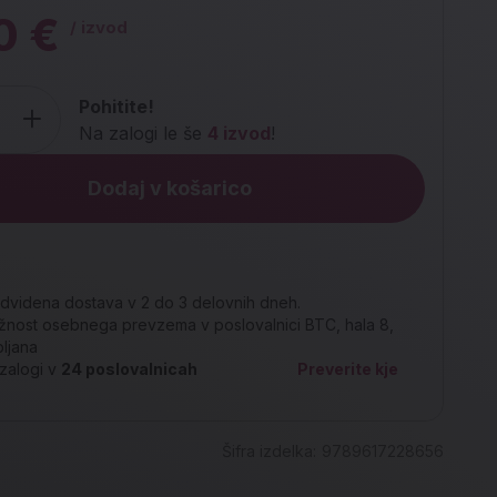
0 €
/ izvod
Pohitite!
Na zalogi le še
4 izvod
!
Dodaj v košarico
dvidena dostava v 2 do 3 delovnih dneh.
nost osebnega prevzema v poslovalnici BTC, hala 8,
bljana
zalogi v
24
poslovalnicah
Preverite kje
Šifra izdelka:
9789617228656