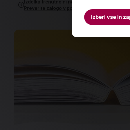
Izdelka trenutno ni na zalogi.
Preverite zalogo v poslovalnicah
.
Izberi vse in za