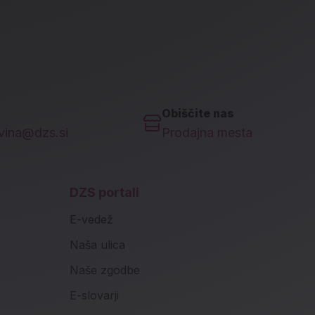
Obiščite nas
ovina@dzs.si
Prodajna mesta
DZS portali
E-vedež
Naša ulica
Naše zgodbe
E-slovarji