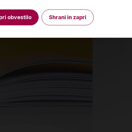
Izdelka trenutno ni na zalogi.
Količin
Preverite zalogo v poslovalnicah
.
pri obvestilo
Shrani in zapri