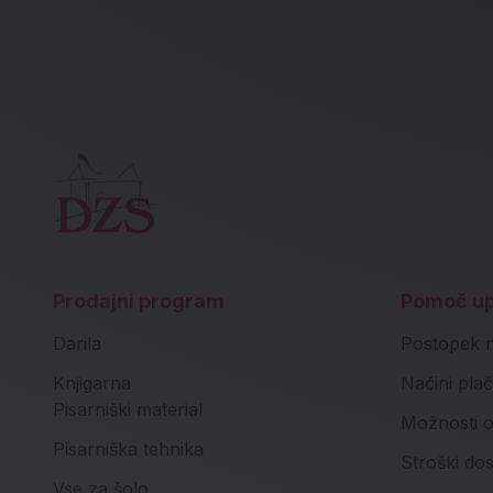
Prodajni program
Pomoč u
Darila
Postopek 
Knjigarna
Načini plač
Pisarniški material
Možnosti o
Pisarniška tehnika
Stroški do
Vse za šolo