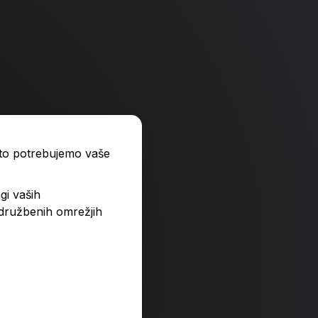
ato potrebujemo vaše
gi vaših
 družbenih omrežjih
 je to?
Sončno ali oblačno? 
Predvidena dobava:
8,95 €
13. 8. 2026*