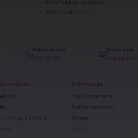
✓
Možen nakup na obroke
✓
Mesečne ugodnosti
Pokličite nas
Pišite nam
080 80 51
spletna.trg
porabnikom
Informacije
nakupa
Pogoji poslovanja
ila
Politika zasebnosti
bročnega plačevaja
Piškotki
stave
O DZS