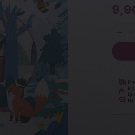
9,9
Količina
Pre
Mož
Lju
Na 