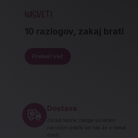
NASVETI
10 razlogov, zakaj brati
Preberi več
Noga strani - hitre povez
Dostava
Zaradi lastne zaloge so lahko
naročeni izdelki pri vas že v nekaj
dneh.