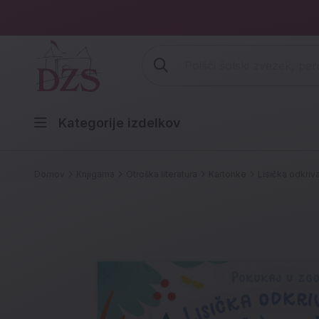
Vpišite iskalni niz (šolski zvezek,
Kategorije izdelkov
Domov
Knjigarna
Otroška literatura
Kartonke
Lisička odkriv