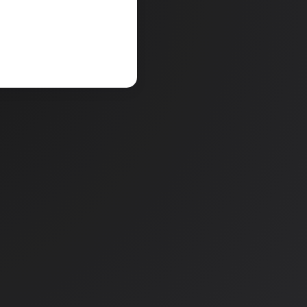
V košarico
a
Količina