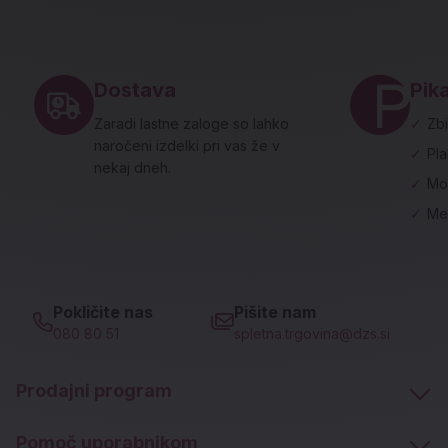
Noga strani - hitre povezave in social
Dostava
Pika
Zaradi lastne zaloge so lahko
✓
Zbi
naročeni izdelki pri vas že v
✓
Pl
nekaj dneh.
✓
Mo
✓
Me
Pokličite nas
Pišite nam
080 80 51
spletna.trgovina@dzs.si
Prodajni program
Pomoč uporabnikom