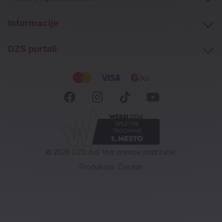
Informacije
DZS portali
Socialna omrežja
Facebook (novo okno)
Instagram (novo okn
Tiktok (novo ok
Youtube (n
© 2026 DZS d.d. Vse pravice pridržane.
Produkcija:
Creatim