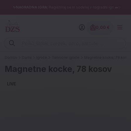
✨NAGRADNA IGRA
: Registriraj se in sodeluj v nagradni igri 🚗✨
0,00 €
Znesek izdelko
Vpišite iskalni niz (šolski zvezek, pero, kartuše ...)
Domov
Darila
Igrače
Tehnične igrače
Magnetne kocke, 78 koso
Magnetne kocke, 78 kosov
LIVE