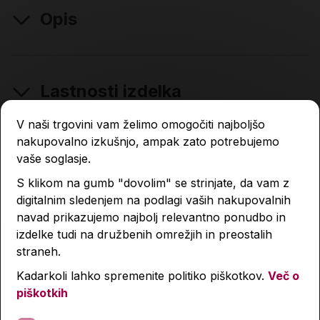
Opis
Lastnosti izdelka
V naši trgovini vam želimo omogočiti najboljšo
Podobni izdelki
nakupovalno izkušnjo, ampak zato potrebujemo
vaše soglasje.
S klikom na gumb "dovolim" se strinjate, da vam z
digitalnim sledenjem na podlagi vaših nakupovalnih
navad prikazujemo najbolj relevantno ponudbo in
izdelke tudi na družbenih omrežjih in preostalih
straneh.
Kadarkoli lahko spremenite politiko piškotkov.
Več o
piškotkih