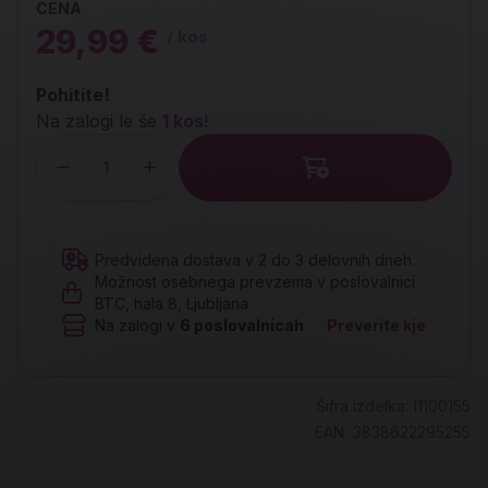
CENA
29,99 €
/ kos
Pohitite!
Na zalogi le še
1 kos
!
Količina
Predvidena dostava v 2 do 3 delovnih dneh.
Možnost osebnega prevzema v poslovalnici
BTC, hala 8, Ljubljana
Na zalogi v
6
poslovalnicah
Preverite kje
Šifra izdelka:
I1100155
EAN:
3838622295255