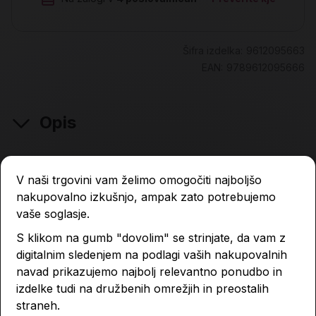
Šifra izdelka:
9612095663
EAN:
9789612095666
Opis
V naši trgovini vam želimo omogočiti najboljšo
Lastnosti izdelka
nakupovalno izkušnjo, ampak zato potrebujemo
vaše soglasje.
Podobni izdelki
S klikom na gumb "dovolim" se strinjate, da vam z
digitalnim sledenjem na podlagi vaših nakupovalnih
navad prikazujemo najbolj relevantno ponudbo in
izdelke tudi na družbenih omrežjih in preostalih
-4 %
-4 %
straneh.