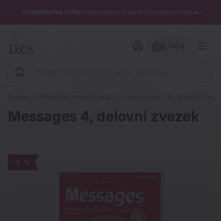
✨NAGRADNA IGRA
: Registriraj se in sodeluj v nagradni igri 🚗✨
0,00 €
Znesek izdelko
Vpišite iskalni niz (šolski zvezek, pero, kartuše ...)
Domov
Učbeniki in delovni zvezki
Osnovna šola
9. razred
Messa
Messages 4, delovni zvezek
-4 %