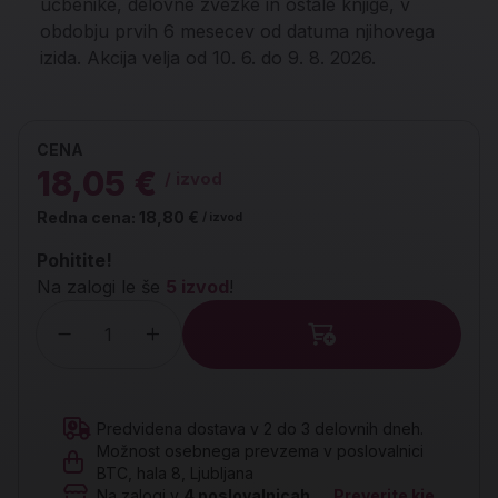
učbenike, delovne zvezke in ostale knjige, v
obdobju prvih 6 mesecev od datuma njihovega
izida. Akcija velja od 10. 6. do 9. 8. 2026.
CENA
18,05 €
/ izvod
Redna cena:
18,80 €
/ izvod
Pohitite!
Na zalogi le še
5 izvod
!
Količina
Predvidena dostava v 2 do 3 delovnih dneh.
Možnost osebnega prevzema v poslovalnici
BTC, hala 8, Ljubljana
Na zalogi v
4
poslovalnicah
Preverite kje