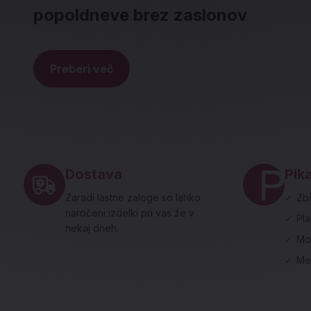
popoldneve brez zaslonov
Preberi več
Noga strani - hitre povezave in social
Dostava
Pika
Zaradi lastne zaloge so lahko
✓
Zbi
naročeni izdelki pri vas že v
✓
Pl
nekaj dneh.
✓
Mo
✓
Me