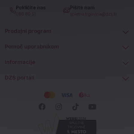
Pokličite nas
Pišite nam
080 80 51
spletna.trgovina@dzs.si
Prodajni program
Pomoč uporabnikom
Informacije
DZS portali
Socialna omrežja
Facebook (novo okno)
Instagram (novo okn
Tiktok (novo ok
Youtube (n