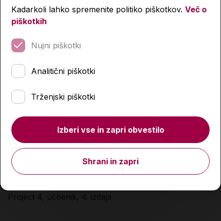
Kadarkoli lahko spremenite politiko piškotkov.
Več o
piškotkih
Nujni piškotki
Analitični piškotki
Trženjski piškotki
Izberi vse in zapri obvestilo
Shrani in zapri
Project 4, učbenik, 4. izdaja