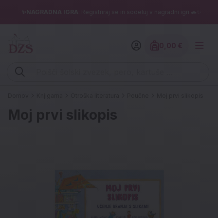
✨NAGRADNA IGRA
: Registriraj se in sodeluj v nagradni igri 🚗✨
0,00 €
Znesek izdelko
Vpišite iskalni niz (šolski zvezek, pero, kartuše ...)
Domov
Knjigarna
Otroška literatura
Poučne
Moj prvi slikopis
Moj prvi slikopis