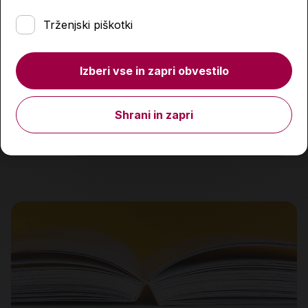
Trženjski piškotki
Naša ribica, zbirka Skrbim za svojega ljubljenčka
Izberi vse in zapri obvestilo
6,10 €
Shrani in zapri
Količina