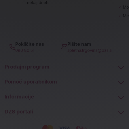
nekaj dneh.
✓
Mo
✓
Me
Pokličite nas
Pišite nam
080 80 51
spletna.trgovina@dzs.si
Prodajni program
Pomoč uporabnikom
Informacije
DZS portali