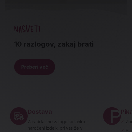
NASVETI
10 razlogov, zakaj brati
Preberi več
Noga strani - hitre povezave in social
Dostava
Pika
Zaradi lastne zaloge so lahko
✓
Zbi
naročeni izdelki pri vas že v
✓
Pl