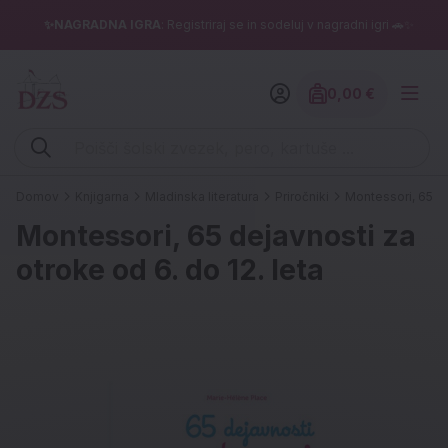
✨NAGRADNA IGRA
: Registriraj se in sodeluj v nagradni igri 🚗✨
0,00 €
Znesek izdelko
Vpišite iskalni niz (šolski zvezek, pero, kartuše ...)
Domov
Knjigarna
Mladinska literatura
Priročniki
Montessori, 65 de
Montessori, 65 dejavnosti za
otroke od 6. do 12. leta