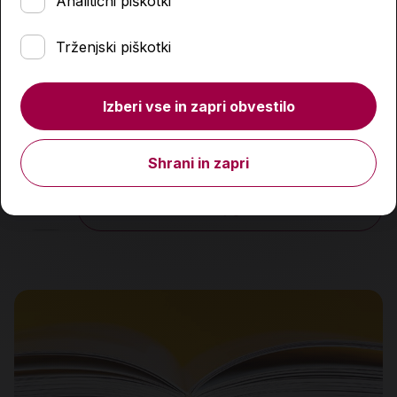
Analitični piškotki
Trženjski piškotki
Izberi vse in zapri obvestilo
Skrivnostno življenje gozdov
24,90 €
Shrani in zapri
Količina