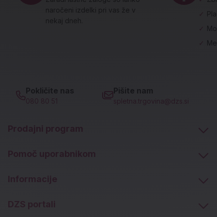
naročeni izdelki pri vas že v
✓
Pl
nekaj dneh.
✓
Mo
✓
Me
Pokličite nas
Pišite nam
080 80 51
spletna.trgovina@dzs.si
Prodajni program
Pomoč uporabnikom
Informacije
DZS portali