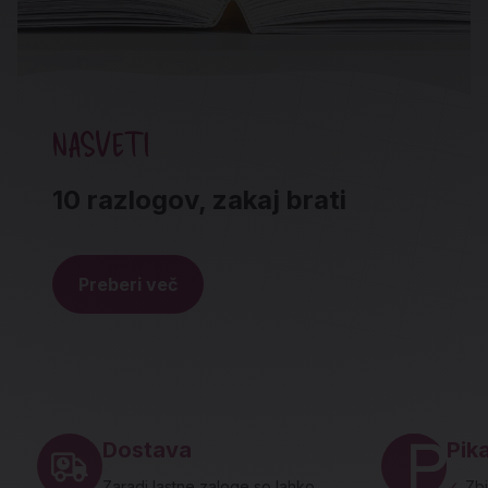
NASVETI
10 razlogov, zakaj brati
Preberi več
Noga strani - hitre povezave in social
Dostava
Pika
Zaradi lastne zaloge so lahko
✓
Zbi