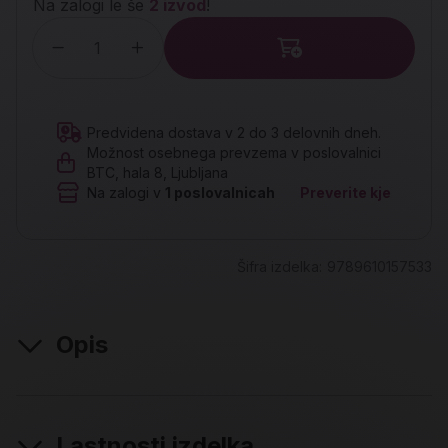
Na zalogi le še
2 izvod
!
Količina
Predvidena dostava v 2 do 3 delovnih dneh.
Možnost osebnega prevzema v poslovalnici
BTC, hala 8, Ljubljana
Na zalogi v
1
poslovalnicah
Preverite kje
Šifra izdelka:
9789610157533
Opis
Lastnosti izdelka