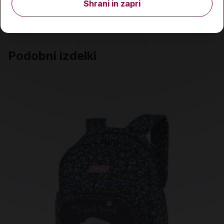
Shrani in zapri
Izdelka trenutno ni na zalogi.
Preverite zalogo v
poslovalnicah
.
Podobni izdelki