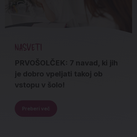
NASVETI
PRVOŠOLČEK: 7 navad, ki jih
je dobro vpeljati takoj ob
vstopu v šolo!
Preberi več