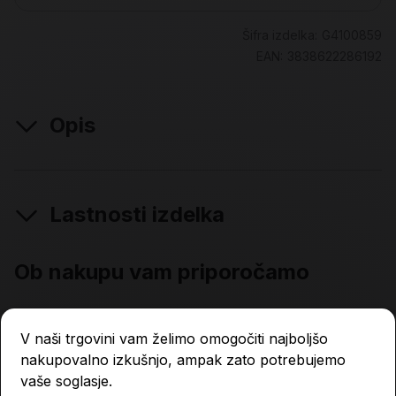
Šifra izdelka:
G4100859
EAN:
3838622286192
Opis
Lastnosti izdelka
Ob nakupu vam priporočamo
V naši trgovini vam želimo omogočiti najboljšo
nakupovalno izkušnjo, ampak zato potrebujemo
vaše soglasje.