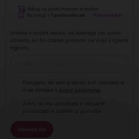
Nakup na spletu trenutno ni možen.
Na zalogi v
1
poslovalnicah
Preverite kje
Vnesite e-poštni naslov, na katerega vas bomo
obvestili, ko bo izdelek ponovno na voljo v spletni
trgovini.
Potrjujem, da sem prebral/-a in razumel/-a
in se strinjam s
pogoji poslovanja
Želim, da me obveščate o aktualnih
promocijah in izdelkih iz ponudbe.
Obvesti me