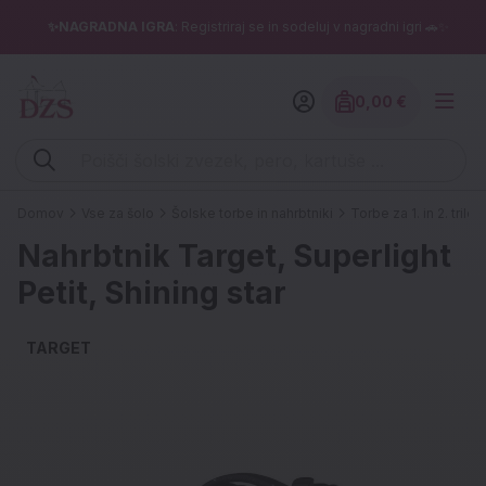
✨NAGRADNA IGRA
: Registriraj se in sodeluj v nagradni igri 🚗✨
0,00 €
Znesek izdelko
Vpišite iskalni niz (šolski zvezek, pero, kartuše ...)
Domov
Vse za šolo
Šolske torbe in nahrbtniki
Torbe za 1. in 2. triletj
Nahrbtnik Target, Superlight
Petit, Shining star
TARGET