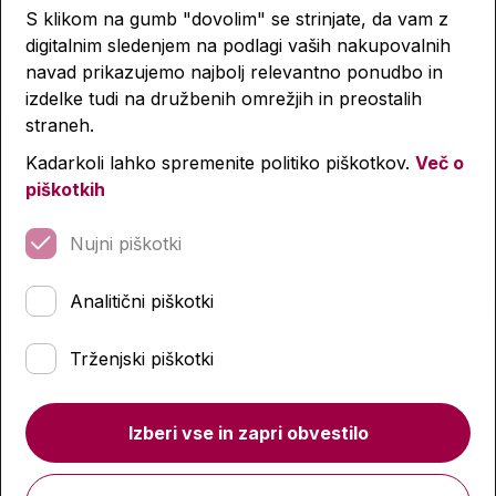
S klikom na gumb "dovolim" se strinjate, da vam z
digitalnim sledenjem na podlagi vaših nakupovalnih
navad prikazujemo najbolj relevantno ponudbo in
izdelke tudi na družbenih omrežjih in preostalih
straneh.
Kadarkoli lahko spremenite politiko piškotkov.
Več o
piškotkih
Nujni piškotki
Analitični piškotki
Trženjski piškotki
Polna peresnica, Street, Magic
Izberi vse in zapri obvestilo
14,99 €