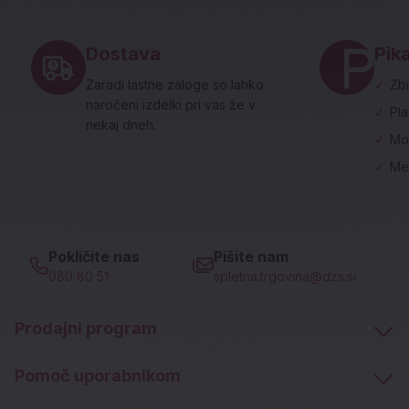
Noga strani - hitre povezave in social
Dostava
Pika
Zaradi lastne zaloge so lahko
✓
Zbi
naročeni izdelki pri vas že v
✓
Pl
nekaj dneh.
✓
Mo
✓
Me
Pokličite nas
Pišite nam
080 80 51
spletna.trgovina@dzs.si
Prodajni program
Pomoč uporabnikom