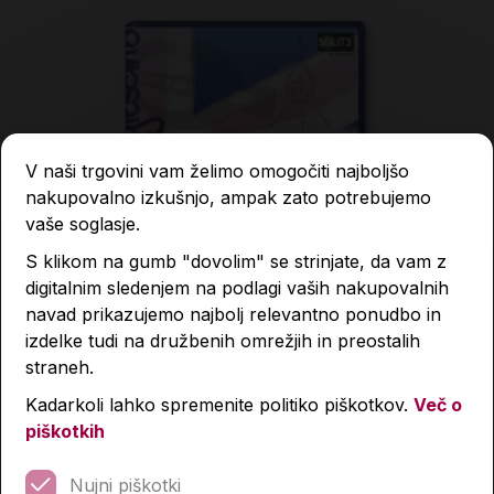
V naši trgovini vam želimo omogočiti najboljšo
nakupovalno izkušnjo, ampak zato potrebujemo
vaše soglasje.
S klikom na gumb "dovolim" se strinjate, da vam z
digitalnim sledenjem na podlagi vaših nakupovalnih
navad prikazujemo najbolj relevantno ponudbo in
izdelke tudi na družbenih omrežjih in preostalih
straneh.
Kadarkoli lahko spremenite politiko piškotkov.
Več o
piškotkih
Zvezek, TakoLahko Angleščina 2, A4, 40-listni, črte 9
mm
Nujni piškotki