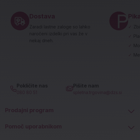
Noga strani - hitre povezave in social
Dostava
Pika
Zaradi lastne zaloge so lahko
✓
Zbi
naročeni izdelki pri vas že v
✓
Pl
nekaj dneh.
✓
Mo
✓
Me
Pokličite nas
Pišite nam
080 80 51
spletna.trgovina@dzs.si
Prodajni program
Pomoč uporabnikom