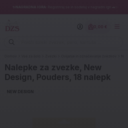
✨NAGRADNA IGRA
: Registriraj se in sodeluj v nagradni igri 🚗✨
0,00 €
Znesek izdelko
Vpišite iskalni niz (šolski zvezek, pero, kartuše ...)
Domov
Vse za šolo
Zvezki
Ovijanje in označevanje zvezkov
Nal
Nalepke za zvezke, New
Design, Pouders, 18 nalepk
NEW DESIGN