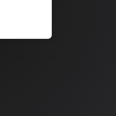
V košarico
a
Količina