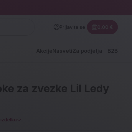
Prijavite se
0,00 €
Znesek izdel
Akcije
Nasveti
Za podjetja - B2B
ke za zvezke Lil Ledy
izdelku