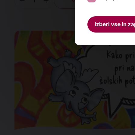
V košarico
Količina
Izberi vse in za