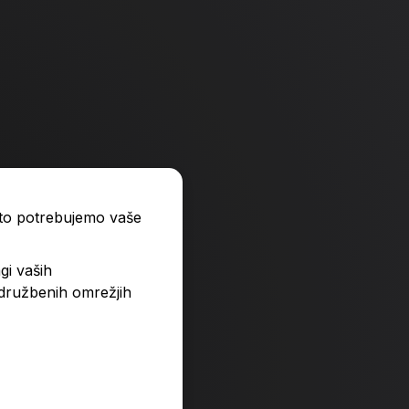
ato potrebujemo vaše
gi vaših
 družbenih omrežjih
 zvezek TakoLahko, A4, za
Naša ulica, zvezek T
splošni S1
1,85 €