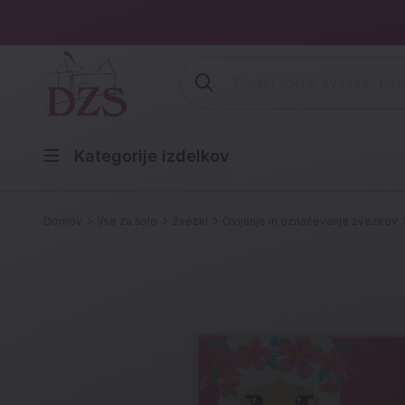
Vpišite iskalni niz (šolski zvezek,
Kategorije izdelkov
Domov
Vse za šolo
Zvezki
Ovijanje in označevanje zvezkov