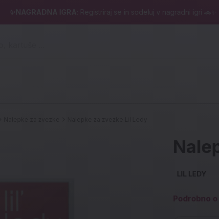
✨NAGRADNA IGRA
: Registriraj se in sodeluj v nagradni igri 🚗✨
 pero, kartuše ...)
Nalepke za zvezke
Nalepke za zvezke Lil Ledy
Nalep
LIL LEDY
Podrobno o 