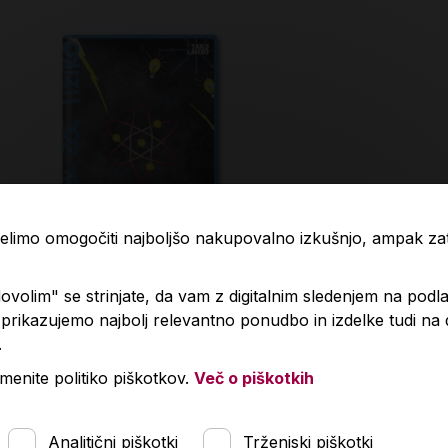
 želimo omogočiti najboljšo nakupovalno izkušnjo, ampak z
volim" se strinjate, da vam z digitalnim sledenjem na podla
rikazujemo najbolj relevantno ponudbo in izdelke tudi na
zek, TakoLahko Fizika, A4, 40-listni,
Naša ulica,
.
ro 5 mm
pisanje P6
menite politiko piškotkov.
Več o piškotkih
80 €
1,85 €
Analitični piškotki
Trženjski piškotki