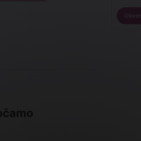
Obves
ročamo