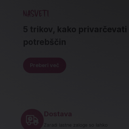
NASVETI
5 trikov, kako privarčevati
potrebščin
Preberi več
Noga strani - hitre povez
Dostava
Zaradi lastne zaloge so lahko