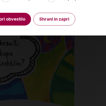
V košarico
Količina
Količin
pri obvestilo
Shrani in zapri