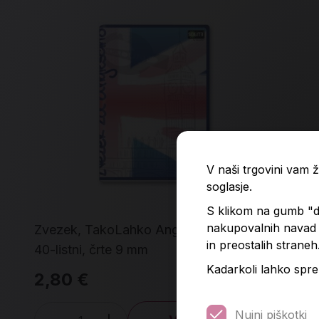
V naši trgovini vam
soglasje.
S klikom na gumb "do
nakupovalnih navad p
Zvezek, TakoLahko Angleščina 2, A4,
Zve
in preostalih straneh
40-listni, črte 9 mm
ka
Kadarkoli lahko spre
2,80 €
2,
Nujni piškotki