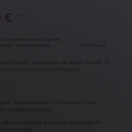
0 €
/ kos
up na spletu trenutno ni možen.
zalogi v
2
poslovalnicah
Preverite kje
poštni naslov, na katerega vas bomo obvestili, ko
 ponovno na voljo v spletni trgovini.
jujem, da sem prebral/-a in razumel/-a in se
njam s
pogoji poslovanja
m, da me obveščate o aktualnih promocijah in
lkih iz ponudbe.