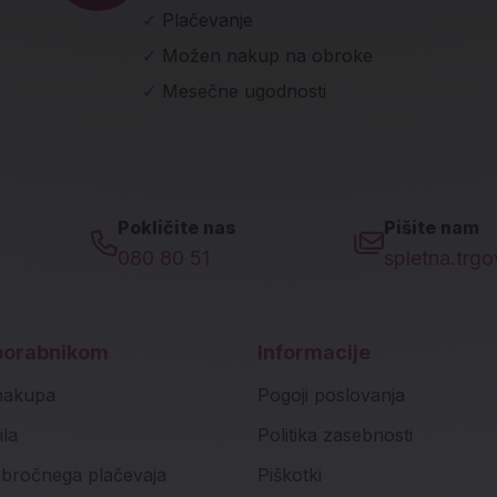
✓
Plačevanje
✓
Možen nakup na obroke
✓
Mesečne ugodnosti
Pokličite nas
Pišite nam
080 80 51
spletna.trg
porabnikom
Informacije
nakupa
Pogoji poslovanja
ila
Politika zasebnosti
bročnega plačevaja
Piškotki