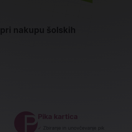
 pri nakupu šolskih
ave in socialna omrežja
Pika kartica
✓
Zbiranje in unovčevanje pik