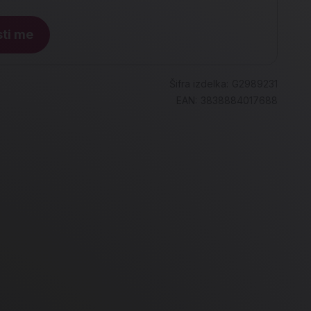
ti me
Šifra izdelka:
G2989231
EAN:
3838884017688