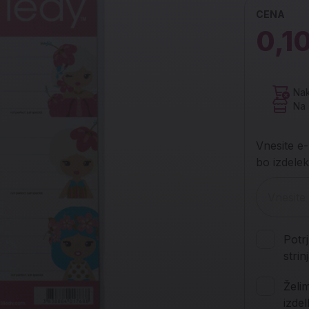
CENA
0,1
Nak
Na 
Vnesite e-
bo izdelek
Potr
stri
Želi
izde