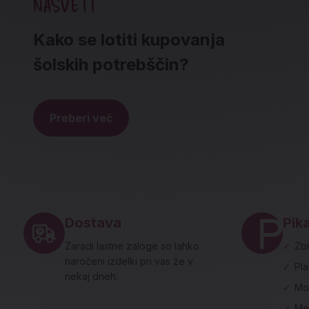
NASVETI
Kako se lotiti kupovanja
šolskih potrebščin?
Preberi več
Noga strani - hitre povezave in social
Dostava
Pika
Zaradi lastne zaloge so lahko
✓
Zbi
naročeni izdelki pri vas že v
✓
Pl
nekaj dneh.
✓
Mo
✓
Me