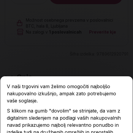
Možnost osebnega prevzema v poslovalnici
BTC, hala 8, Ljubljana
Na zalogi v
1
poslovalnicah
Preverite kje
Šifra izdelka:
9789612920791
Opis
V naši trgovini vam želimo omogočiti najboljšo
nakupovalno izkušnjo, ampak zato potrebujemo
vaše soglasje.
Lastnosti izdelka
S klikom na gumb "dovolim" se strinjate, da vam z
digitalnim sledenjem na podlagi vaših nakupovalnih
navad prikazujemo najbolj relevantno ponudbo in
Podobni izdelki
izdelke tudi na družbenih omrežjih in preostalih