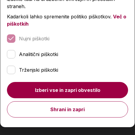
straneh.
Kadarkoli lahko spremenite politiko piškotkov.
Več o
-4 %
-4 %
piškotkih
Nujni piškotki
Analitični piškotki
Trženjski piškotki
Izberi vse in zapri obvestilo
Shrani in zapri