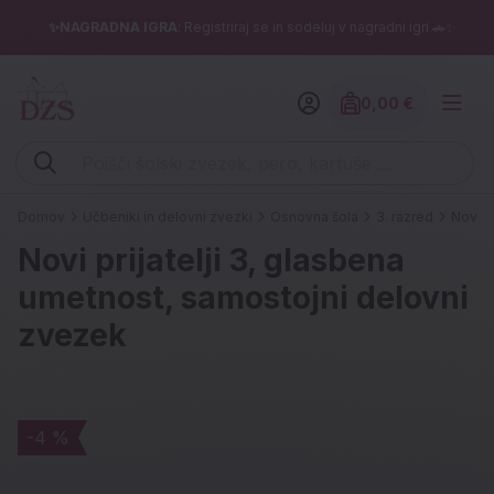
✨NAGRADNA IGRA
: Registriraj se in sodeluj v nagradni igri 🚗✨
0,00 €
Znesek izdelko
Vpišite iskalni niz (šolski zvezek, pero, kartuše ...)
Domov
Učbeniki in delovni zvezki
Osnovna šola
3. razred
Novi p
Novi prijatelji 3, glasbena
umetnost, samostojni delovni
zvezek
-4 %