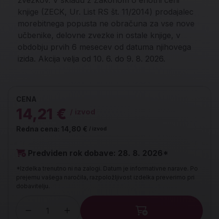
zvezkov. V skladu z Zakonom o enotni ceni
knjige (ZECK, Ur. List RS št. 11/2014) prodajalec
morebitnega popusta ne obračuna za vse nove
učbenike, delovne zvezke in ostale knjige, v
obdobju prvih 6 mesecev od datuma njihovega
izida. Akcija velja od 10. 6. do 9. 8. 2026.
CENA
14,21 €
/ izvod
Redna cena:
14,80 €
/ izvod
Predviden rok dobave: 28. 8. 2026*
*Izdelka trenutno ni na zalogi. Datum je informativne narave. Po
prejemu vašega naročila, razpoložljivost izdelka preverimo pri
dobavitelju.
Količina