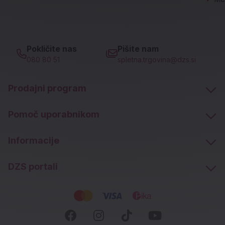
Pokličite nas
Pišite nam
080 80 51
spletna.trgovina@dzs.si
Prodajni program
Pomoč uporabnikom
Informacije
DZS portali
Socialna omrežja
Facebook (novo okno)
Instagram (novo okn
Tiktok (novo ok
Youtube (n