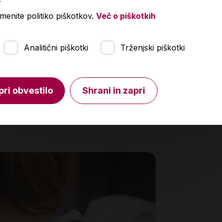
menite politiko piškotkov.
Več o piškotkih
mmar and Vocabulary Booster, C2,
Ročni zemlje
Analitični piškotki
Trženjski piškotki
,18 €
3,96 €
24,15 €
4,
pri obvestilo
Shrani in zapri
Izdelka trenutno ni na zalogi.
Količin
Preverite zalogo v poslovalnicah
.