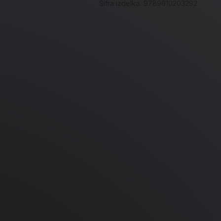
Šifra izdelka:
9789610203292