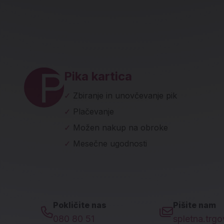
ave in socialna omrežja
Pika kartica
✓
Zbiranje in unovčevanje pik
✓
Plačevanje
✓
Možen nakup na obroke
✓
Mesečne ugodnosti
Pokličite nas
Pišite nam
080 80 51
spletna.trg