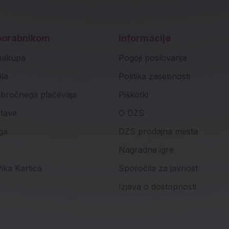
porabnikom
Informacije
nakupa
Pogoji poslovanja
ila
Politika zasebnosti
bročnega plačevaja
Piškotki
stave
O DZS
ga
DZS prodajna mesta
Nagradne igre
ika Kartica
Sporočila za javnost
Izjava o dostopnosti