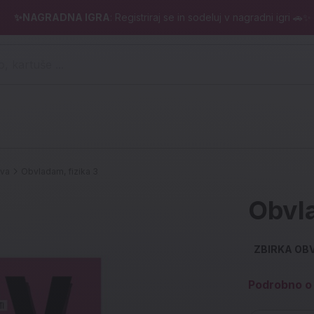
✨NAGRADNA IGRA
: Registriraj se in sodeluj v nagradni igri 🚗✨
 pero, kartuše ...)
iva
Obvladam, fizika 3
Obvla
ZBIRKA OB
Podrobno o 