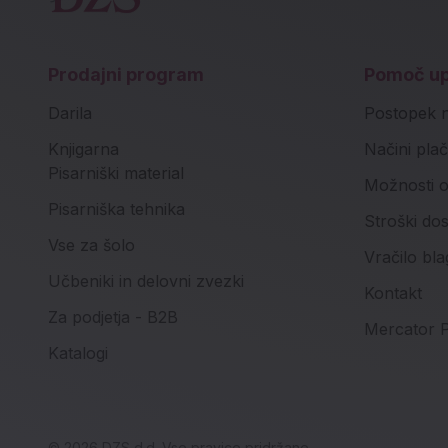
Prodajni program
Pomoč u
Darila
Postopek 
Knjigarna
Načini plač
Pisarniški material
Možnosti o
Pisarniška tehnika
Stroški do
Vse za šolo
Vračilo bla
Učbeniki in delovni zvezki
Kontakt
Za podjetja - B2B
Mercator P
Katalogi
© 2026 DZS d.d. Vse pravice pridržane.