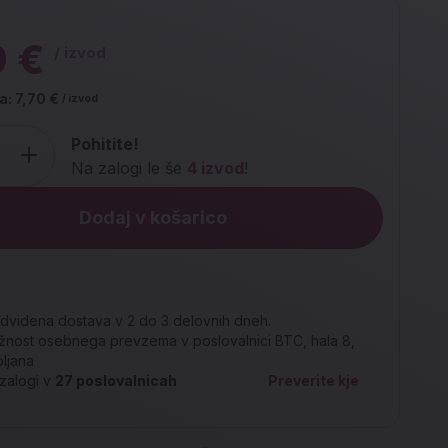
9 €
/ izvod
a:
7,70 €
/ izvod
Pohitite!
Na zalogi le še
4 izvod
!
Dodaj v košarico
dvidena dostava v 2 do 3 delovnih dneh.
nost osebnega prevzema v poslovalnici BTC, hala 8,
bljana
zalogi v
27
poslovalnicah
Preverite kje