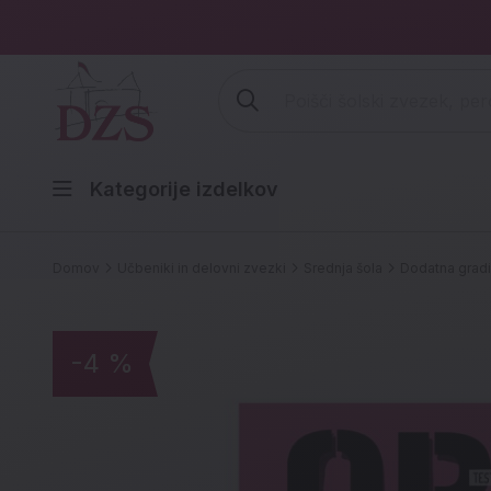
Vpišite iskalni niz (šolski zvezek,
Kategorije izdelkov
Domov
Učbeniki in delovni zvezki
Srednja šola
Dodatna grad
-4 %