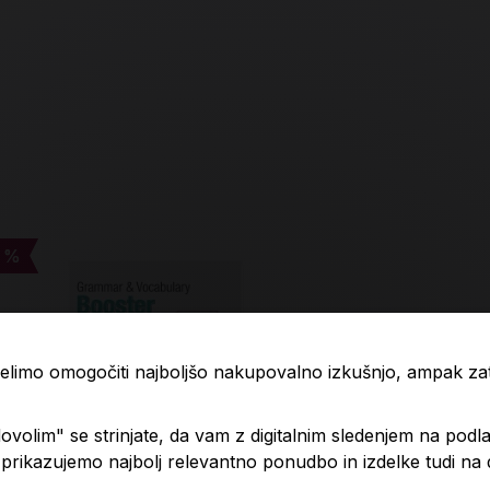
 %
 %
-4 %
-4 %
 želimo omogočiti najboljšo nakupovalno izkušnjo, ampak z
volim" se strinjate, da vam z digitalnim sledenjem na podla
rikazujemo najbolj relevantno ponudbo in izdelke tudi na
.