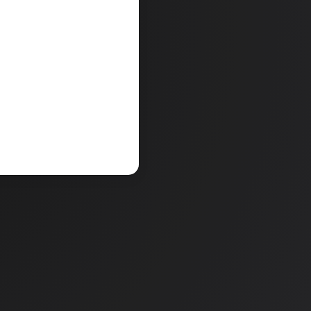
vid Avstralije
Pons šolski slovar šp
31,20 €
13 €
32,50 €
V košarico
a
Količina