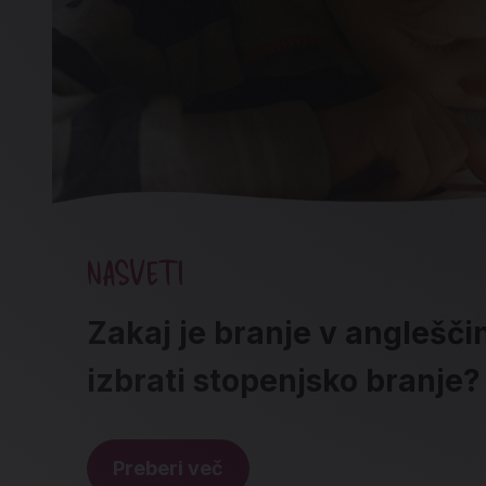
NASVETI
Zakaj je branje v angleščin
izbrati stopenjsko branje?
Preberi več