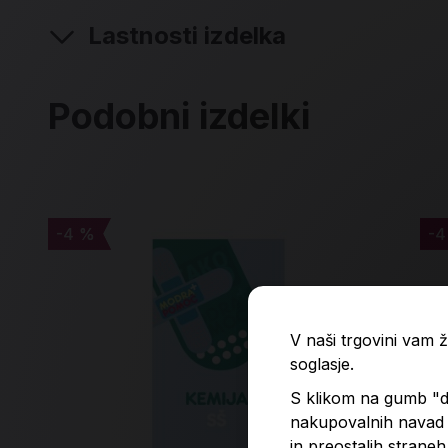
Lastnosti izdelka
Podobni izdelki
-4 %
-4 %
-4
-4
V naši trgovini vam
soglasje.
S klikom na gumb "do
nakupovalnih navad p
in preostalih straneh