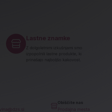
Lastne znamke
Z dolgoletnimi izkušnjami smo
izpopolnili lastne produkte, ki
prinašajo najboljšo kakovost.
Obiščite nas
ovina@dzs.si
Prodajna mesta