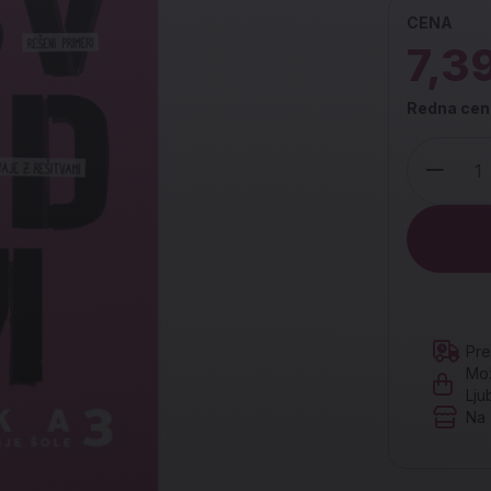
CENA
7,3
Redna cen
Količina
Pre
Mož
Lju
Na 