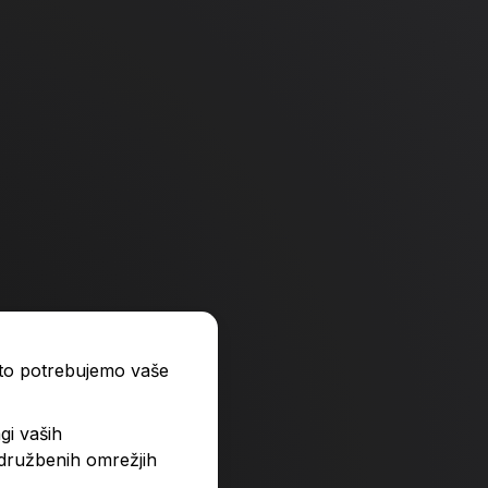
-4 %
-4 %
ato potrebujemo vaše
gi vaših
 družbenih omrežjih