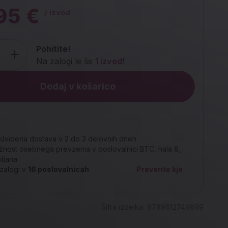
95 €
/ izvod
Pohitite!
Na zalogi le še
1 izvod
!
Dodaj v košarico
dvidena dostava v 2 do 3 delovnih dneh.
nost osebnega prevzema v poslovalnici BTC, hala 8,
bljana
zalogi v
16
poslovalnicah
Preverite kje
Šifra izdelka:
9789612749699