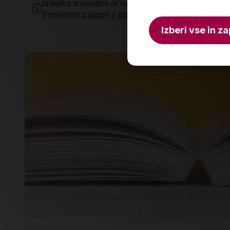
Izdelka trenutno ni na zalogi.
Preverite zalogo v poslovalnicah
.
Izberi vse in za