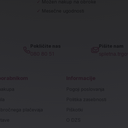
✓
Možen nakup na obroke
✓
Mesečne ugodnosti
Pokličite nas
Pišite nam
080 80 51
spletna.trg
porabnikom
Informacije
nakupa
Pogoji poslovanja
ila
Politika zasebnosti
bročnega plačevaja
Piškotki
stave
O DZS