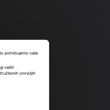
ato potrebujemo vaše
gi vaših
 družbenih omrežjih
Kolesca harmonije, r
34,90 €