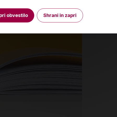
V košarico
Količina
Količin
pri obvestilo
Shrani in zapri