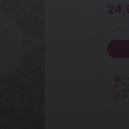
24,
Količina
Pre
Mož
Lju
Na 