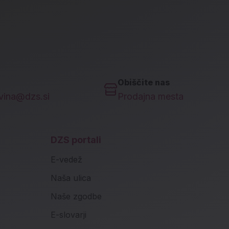
Obiščite nas
ovina@dzs.si
Prodajna mesta
DZS portali
E-vedež
Naša ulica
Naše zgodbe
E-slovarji