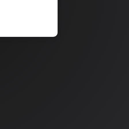
V košarico
a
Količina