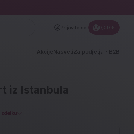
Prijavite se
0,00 €
Znesek izdel
Akcije
Nasveti
Za podjetja - B2B
t iz Istanbula
izdelku