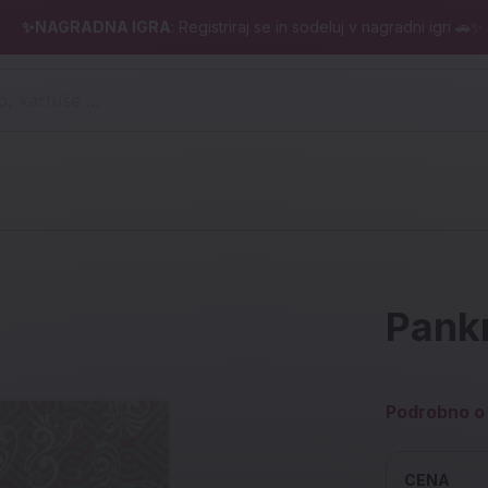
✨NAGRADNA IGRA
: Registriraj se in sodeluj v nagradni igri 🚗✨
 pero, kartuše ...)
Pankr
Podrobno o 
CENA