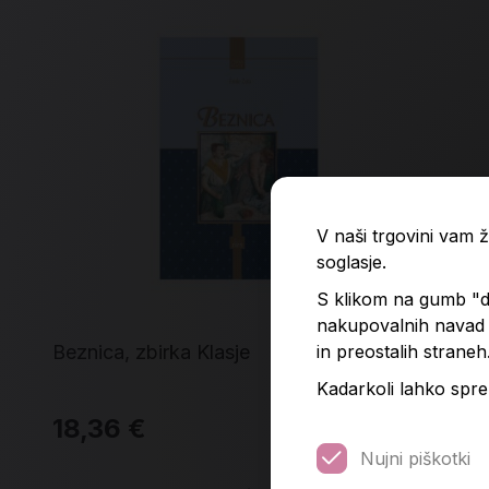
V naši trgovini vam
soglasje.
S klikom na gumb "do
nakupovalnih navad p
in preostalih straneh
Beznica, zbirka Klasje
Živ
Kadarkoli lahko spre
18,36 €
14
Nujni piškotki