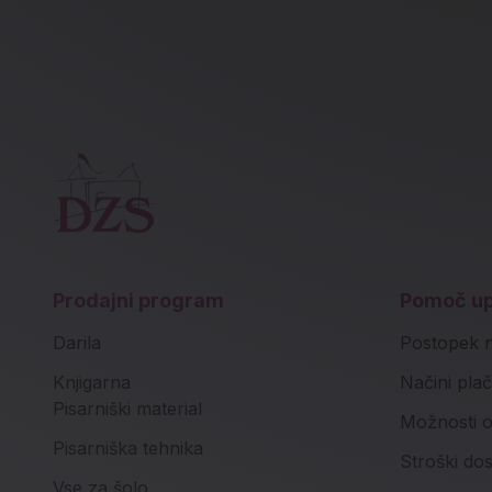
Prodajni program
Pomoč u
Darila
Postopek 
Knjigarna
Načini plač
Pisarniški material
Možnosti o
Pisarniška tehnika
Stroški do
Vse za šolo