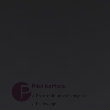
ave in socialna omrežja
Pika kartica
✓
Zbiranje in unovčevanje pik
✓
Plačevanje