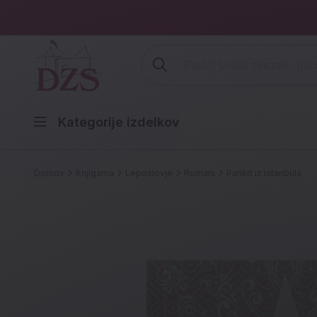
Vpišite iskalni niz (šolski zvezek,
Kategorije izdelkov
Domov
Knjigarna
Leposlovje
Romani
Pankrt iz Istanbula