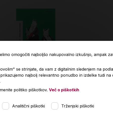
 želimo omogočiti najboljšo nakupovalno izkušnjo, ampak z
volim" se strinjate, da vam z digitalnim sledenjem na podla
rikazujemo najbolj relevantno ponudbo in izdelke tudi na
.
alska farma
Tetka
menite politiko piškotkov.
Več o piškotkih
,99 €
29,90 €
Analitični piškotki
Trženjski piškotki