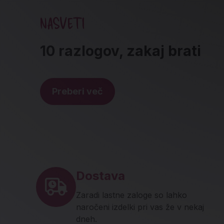
NASVETI
10 razlogov, zakaj brati
Preberi več
Noga strani - hitre povez
Dostava
Zaradi lastne zaloge so lahko
naročeni izdelki pri vas že v nekaj
dneh.